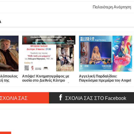
Παλαιότερη Ανάρτηση
Α
ουλόπουλος
Απόψε! Κινηματογράφος με
Αγγελική Παρδαλίδου:
κή της
ουσία στο Διεθνές Κέντρο
Παγκόσμια πρεμιέρα του Angel
ου Udo Kier
Πολιτισμού Petrosophy “Μάθε
Pardalos στο 16ο Διεθνές
παιδί μου γράμματα” Με την
Φεστιβάλ Κιν/φου Πεκίνου
παρουσία του σκηνοθέτη
Θόδωρου Μαραγκού
 ΣΧΟΛΙΑ ΣΑΣ
ΣΧΟΛΙΑ ΣΑΣ ΣΤΟ Facebook