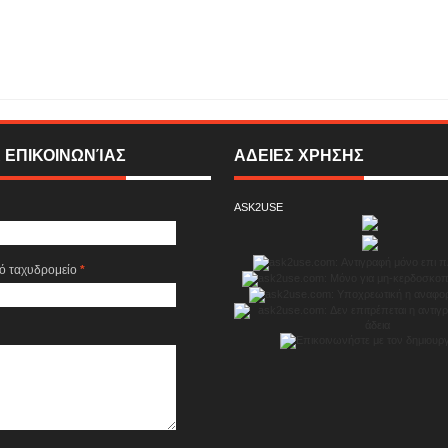
υπουργός Χρίστος Δίμας στην έναρξη της Ημερίδας για την Προστασία των
ωμάτων και την Ηθική Τεχνητή Νοημοσύνη, στο ΔΗΜΟΤΙΚΟ ΘΕΑΤΡΟ ΚΟΡΙΝΘΟΥ
ΕΣ ΦΕΣΤΙΒΑΛ ΚΙΝΗΜΑΤΟΓΡΑΦΟΥ ΠΕΛΟΠΟΝΝΗΣΟΥ "ΓΕΦΥΡΕΣ"
Rating:
5
 ONLINE TELEVISION
 ΕΠΙΚΟΙΝΩΝΊΑΣ
ΑΔΕΙΕΣ ΧΡΗΣΗΣ
ASK2USE
κό ταχυδρομείο
*