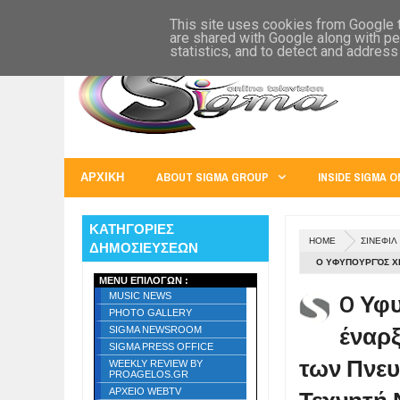
SIGMA WORLD
EUROPE
U.S.A.
AUSTRALIA
RUSS
This site uses cookies from Google to
are shared with Google along with pe
statistics, and to detect and address
ΑΡΧΙΚΗ
ABOUT SIGMA GROUP
INSIDE SIGMA O
ΚΑΤΗΓΟΡΙΕΣ
HOME
ΣΙΝΕΦΙΛ
ΔΗΜΟΣΙΕΥΣΕΩΝ
O ΥΦΥΠΟΥΡΓΌΣ ΧΡ
MENU ΕΠΙΛΟΓΩΝ :
ΠΝΕΥΜΑΤΙΚΏΝ ΔΙ
O Υφ
MUSIC NEWS
ΚΟΡΙΝΘΟΥ ΓΙΑ Τ
PHOTO GALLERY
έναρξ
SIGMA NEWSROOM
SIGMA PRESS OFFICE
των Πνευ
WEEKLY REVIEW BY
PROAGELOS.GR
ΑΡΧΕΙΟ WEBTV