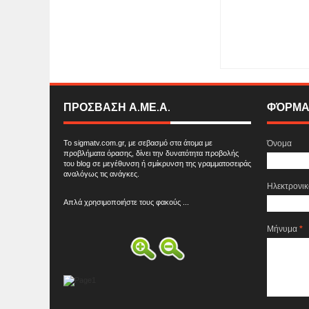
Item Reviewed:
O Υφ
Πνευματικών Δικαι
για το 14ο ΔΙΕΘΝ
Reviewed By:
SIGMA
ΠΡΟΣΒΑΣΗ Α.ΜΕ.Α.
ΦΌΡΜΑ
Το sigmatv.com.gr, με σεβασμό στα άτομα με
Όνομα
προβλήματα όρασης, δίνει την δυνατότητα προβολής
του blog σε μεγέθυνση ή σμίκρυνση της γραμματοσειράς
αναλόγως τις ανάγκες.
Ηλεκτρονι
Απλά χρησιμοποιήστε τους φακούς ...
Μήνυμα
*