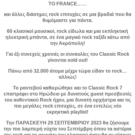
ΤΟ FRANCE……
και άλλες διάσημες rock επιτυχίες σε μια βραδιά που θα
θυμόμαστε για πάντα.
60 κλασικοί μουσικοί, rock είδωλα και μια εκπληκτική
ηλεκτρική μπάντα, σε ένα μαγικό rock ταξίδι κάτω από
την Ακρόπολη!
Για έξι συνεχείς χρονιές οι συναυλίες του Classic Rock
γίνονται sold out!
Πάνω από 32.000 άτομα μέχρι τώρα είδαν το rock…
αλλιώς!
Το ραντεβού καθιερώθηκε και το Classic Rock 7
επιστρέφει στο Ηρώδειο με δυνατούς guest πρεσβευτές
του αυθεντικού Rock ήχου, μια δυνατή ορχήστρα και τις
πιο μεγάλες rock επιτυχίες, σε ένα εντελώς νέο
εκρηκτικό playlist!
Την ΠΑΡΑΣΚΕΥΗ 29 ΣΕΠΤΕΜΒΡΙΟΥ 2023 θα ζήσουμε
την πιο λαμπερή νύχτα του Σεπτέμβρη όπου τα αστέρια
της rock και το φεγγάρι του κλασικού ήχου θα φωτίσουν