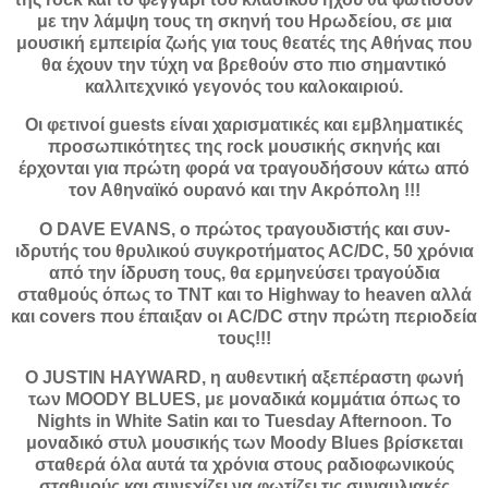
με την λάμψη τους τη σκηνή του Ηρωδείου, σε μια
μουσική εμπειρία ζωής για τους θεατές της Αθήνας που
θα έχουν την τύχη να βρεθούν στο πιο σημαντικό
καλλιτεχνικό γεγονός του καλοκαιριού.
Οι φετινοί guests είναι χαρισματικές και εμβληματικές
προσωπικότητες της rock μουσικής σκηνής και
έρχονται για πρώτη φορά να τραγουδήσουν κάτω από
τον Αθηναϊκό ουρανό και την Ακρόπολη !!!
Ο DAVE EVANS, ο πρώτος τραγουδιστής και συν-
ιδρυτής τoυ θρυλικού συγκροτήματος ΑC/DC, 50 χρόνια
από την ίδρυση τους, θα ερμηνεύσει τραγούδια
σταθμούς όπως το TNT και το Highway to heaven αλλά
και covers που έπαιξαν οι AC/DC στην πρώτη περιοδεία
τους!!!
O JUSTIN HAYWARD, η αυθεντική αξεπέραστη φωνή
των MOODY BLUES, με μοναδικά κομμάτια όπως το
Nights in White Satin και το Tuesday Afternoon. Το
μοναδικό στυλ μουσικής των Moody Blues βρίσκεται
σταθερά όλα αυτά τα χρόνια στους ραδιοφωνικούς
σταθμούς και συνεχίζει να φωτίζει τις συναυλιακές