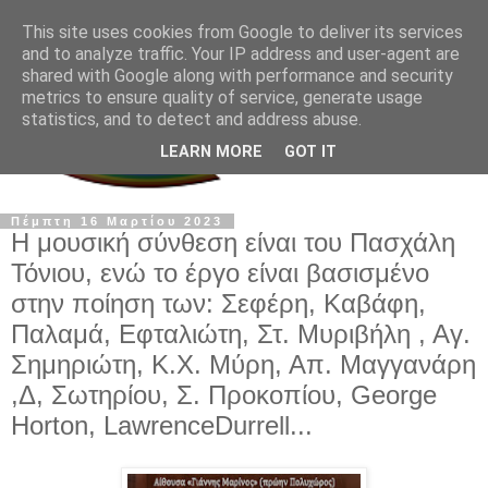
This site uses cookies from Google to deliver its services
and to analyze traffic. Your IP address and user-agent are
shared with Google along with performance and security
metrics to ensure quality of service, generate usage
statistics, and to detect and address abuse.
LEARN MORE
GOT IT
Πέμπτη 16 Μαρτίου 2023
Η μουσική σύνθεση είναι του Πασχάλη
Τόνιου, ενώ το έργο είναι βασισμένο
στην ποίηση των: Σεφέρη, Καβάφη,
Παλαμά, Εφταλιώτη, Στ. Μυριβήλη , Αγ.
Σημηριώτη, Κ.Χ. Μύρη, Απ. Μαγγανάρη
,Δ, Σωτηρίου, Σ. Προκοπίου, George
Horton, LawrenceDurrell...