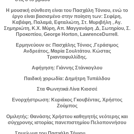
Η μουσική σύνθεση είναι του Πασχάλη Τόνιου, ενώ το
έργο είναι βασισμένο στην ποίηση των: Σεφέρη,
Καβάφη, Παλαμά, Εφταλιώτη, Στ. Μυριβήλη , Αγ.
Σημηριώτη, Κ.Χ. Μύρη, Απ. Μαγγανάρη ,Δ, Σωτηρίου, Σ.
Προκοπίου, George Horton, LawrenceDurrell.
Ερμηνεύουν οι: Πασχάλης Τόνιος ,Γεράσιμος
Ανδρεάτος, Μαρία Σουλτάτου. Κώστας
Τριανταφυλλίδης.
Aφήγηση: Γιάννης Στάνκογλου
Παιδική χορωδία: Δημήτρη Τυπάλδου
Στα Φωνητικά Λίνα Κιοσσέ
Ενορχήστρωση: Κυριάκος Γκουβέντας, Χρήστος
Ζούμπος
Ομιλητής: Θανάσης Χρήστου καθηγητής νεότερης και
σύγχρονης ιστορίας πανεπιστημίου Πελοποννήσου
Σημείωμα του Πασχάλη Τόνιου