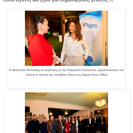
Η Χρυσούλα Παπαλέξη σε συζήτηση με την Ευαγγελία Λεπεσιώτη, αρχισυντάκτρια του
Action In Greece και υπεύθυνη Τύπου του Sigma Press Office