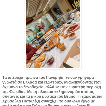
Τα υπέροχα πρωινά του Γανυμήδη έγιναν γρήγορα
γνωστά σε Ελλάδα και εξωτερικό, αναδεικνύοντας έτσι
όχι μόνο το ξενοδοχείο, αλλά και την ευρύτερη περιοχή
της Φωκίδας. Με τη πλούσια «κληρονομιά» από τις
συνταγές και τα μικρά μυστικά του Brunο , η χαρισματική
Χρυσούλα Παπαλέξη συνεχίζει το δύσκολο έργο με
πολύ αγάπη και ζήλο για δημιουργικές γεύσεις !!!