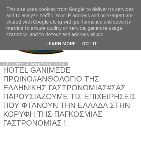
This site uses cookies from Google to deliver its services
and to analyze traffic. Your IP address and user-agent are
shared with Google along with performance and security
metrics to ensure quality of service, generate usage
statistics, and to detect and address abuse.
LEARN MORE
GOT IT
Σάββατο 4 Μαρτίου 2023
HOTEL GANIMEDE
ΠΡΩΙΝΟ#ΑΝΘΟΛΟΓΙΟ ΤΗΣ
ΕΛΛΗΝΙΚΗΣ ΓΑΣΤΡΟΝΟΜΙΑΣ#ΣΑΣ
ΠΑΡΟΥΣΙΑΖΟΥΜΕ ΤΙΣ ΕΠΙΧΕΙΡΗΣΕΙΣ
ΠΟΥ ΦΤΑΝΟΥΝ ΤΗΝ ΕΛΛΑΔΑ ΣΤΗΝ
ΚΟΡΥΦΗ ΤΗΣ ΠΑΓΚΟΣΜΙΑΣ
ΓΑΣΤΡΟΝΟΜΙΑΣ !