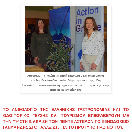
Χρυσούλα Παπαλέξη : η πηγή έμπνευσης και δημιουργίας
του ξενοδοχείου Ganimede εδώ με την κόρη της , Εύη
Παπαλέξη - που αποτελεί τη σημαντική και λαμπερή συνέχεια της
εξαιρετικής επιχείρησης
ΤΟ ΑΝΘΟΛΟΓΙΟ ΤΗΣ ΕΛΛΗΝΙΚΗΣ ΓΑΣΤΡΟΝΟΜΙΑΣ ΚΑΙ ΤΟ
ΟΔΟΙΠΟΡΙΚΟ ΓΕΥΣΗΣ ΚΑΙ ΤΟΥΡΙΣΜΟΥ ΕΠΙΒΡΑΒΕΥΟΥΝ ΜΕ
ΤΗΝ ΥΨΙΣΤΗ ΔΙΑΚΡΙΣΗ ΤΩΝ ΠΕΝΤΕ ΑΣΤΕΡΩΝ ΤΟ ΞΕΝΟΔΟΧΕΙΟ
ΓΑΝYΜΗΔΗΣ ΣΤΟ ΓΑΛΑΞΙΔΙ , ΓΙΑ ΤΟ ΠΡΟΤΥΠΟ ΠΡΩΙΝΟ ΤΟΥ.