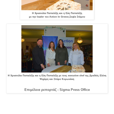
Η Χρυσούλα Παπαλέξη και η Εύη Παπαλέξη
με την leader του Action In Greece,Σοφία Στάμου
Η Χρυσούλα Παπαλέξη και η Εύη Παπαλέξη με τους executive chef της βραδιάς Ελένη
Ψυχάρη και Σπύρο Κορωνάκη
Επιμέλεια ρεπορτάζ : Sigma Press Office