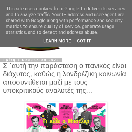
This site uses cookies from Google to deliver its services
and to analyze traffic. Your IP address and user-agent are
shared with Google along with performance and security
metrics to ensure quality of service, generate usage
statistics, and to detect and address abuse.
LEARN MORE
GOT IT
Τρίτη 1 Νοεμβρίου 2022
Σ ΄αυτή την παράσταση ο πανικός είναι
διάχυτος, καθώς η λονδρέζικη κοινωνία
αποσυντίθεται μαζί με τους
υποκριτικούς αναλυτές της...