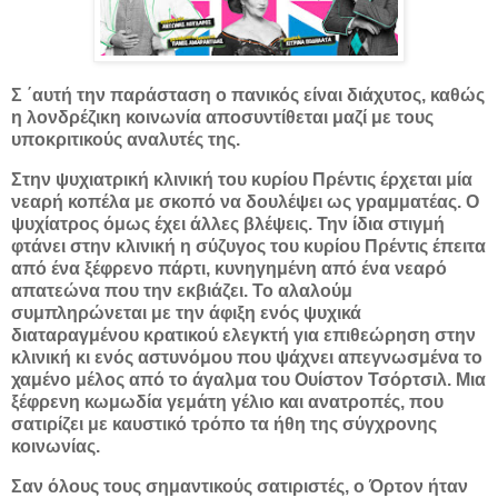
Σ ΄αυτή την παράσταση ο πανικός είναι διάχυτος, καθώς
η λονδρέζικη κοινωνία αποσυντίθεται μαζί με τους
υποκριτικούς αναλυτές της.
Στην ψυχιατρική κλινική του κυρίου Πρέντις έρχεται μία
νεαρή κοπέλα με σκοπό να δουλέψει ως γραμματέας. Ο
ψυχίατρος όμως έχει άλλες βλέψεις. Την ίδια στιγμή
φτάνει στην κλινική η σύζυγος του κυρίου Πρέντις έπειτα
από ένα ξέφρενο πάρτι, κυνηγημένη από ένα νεαρό
απατεώνα που την εκβιάζει. Το αλαλούμ
συμπληρώνεται με την άφιξη ενός ψυχικά
διαταραγμένου κρατικού ελεγκτή για επιθεώρηση στην
κλινική κι ενός αστυνόμου που ψάχνει απεγνωσμένα το
χαμένο μέλος από το άγαλμα του Ουίστον Τσόρτσιλ. Μια
ξέφρενη κωμωδία γεμάτη γέλιο και ανατροπές, που
σατιρίζει με καυστικό τρόπο τα ήθη της σύγχρονης
κοινωνίας.
Σαν όλους τους σημαντικούς σατιριστές, ο Όρτον ήταν