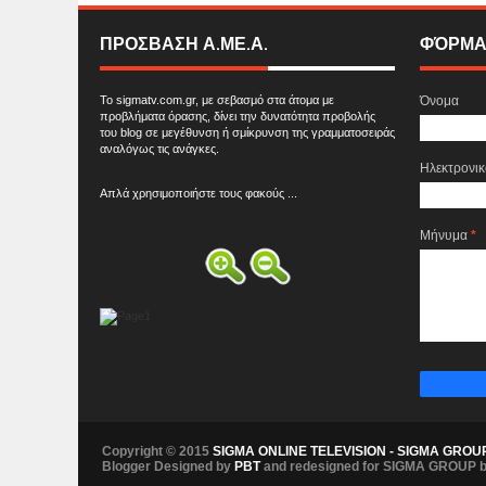
ΠΡΟΣΒΑΣΗ Α.ΜΕ.Α.
ΦΌΡΜΑ
Το sigmatv.com.gr, με σεβασμό στα άτομα με
Όνομα
προβλήματα όρασης, δίνει την δυνατότητα προβολής
του blog σε μεγέθυνση ή σμίκρυνση της γραμματοσειράς
αναλόγως τις ανάγκες.
Ηλεκτρονι
Απλά χρησιμοποιήστε τους φακούς ...
Μήνυμα
*
Copyright © 2015
SIGMA ONLINE TELEVISION - SIGMA GROU
Blogger Designed by
PBT
and redesigned for SIGMA GROUP 