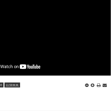
CE
11:59 Μ.Μ.