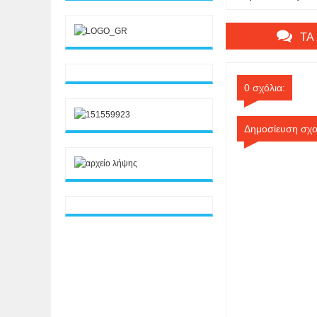
Από την Εφηβεία στ
Εμμηνόπαυση – Τι π
γνωρίζει κάθε γυναί
27 Ιουνίου 2026 | Σ
ΤΑ
Κέντρο Π.Ε. Ηλείας 
Ελεύθερη
0 σχόλια:
Δημοσίευση σχο