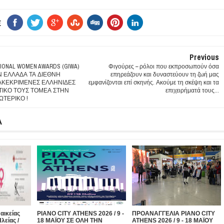
E
Previous
TIONAL WOMEN AWARDS (GIWA)
Φιγούρες – ρόλοι που εκπροσωπούν όσα
 ΕΛΛΑΔΑ ΤΑ ΔΙΕΘΝΗ
επηρεάζουν και δυναστεύουν τη ζωή μας
ΔΙΑΚΕΚΡΙΜΕΝΕΣ ΕΛΛΗΝΙΔΕΣ
εμφανίζονται επί σκηνής. Ακούμε τη σκέψη και τα
ΙΚΟ ΤΟΥΣ ΤΟΜΕΑ ΣΤΗΝ
επιχειρήματά τους...
ΩΤΕΡΙΚΟ !
Α
αικείας
PIANO CITY ATHENS 2026 / 9 -
ΠΡΟΑΝΑΓΓΕΛΙΑ PIANO CITY
λείας /
18 ΜΑΪΟΥ ΣΕ ΟΛΗ ΤΗΝ
ATHENS 2026 / 9 - 18 ΜΑΪΟΥ