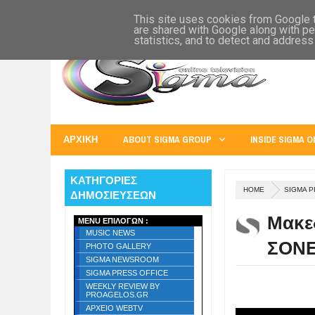
SIGMA WORLD
EUROPE
U.S.A.
AUSTRALIA
RUSS
This site uses cookies from Google to
are shared with Google along with pe
statistics, and to detect and address
ΑΡΧΙΚΗ
ABOUT SIGMA GROUP
INSIDE SIGMA O
ΚΑΤΗΓΟΡΙΕΣ
HOME
SIGMA P
ΔΗΜΟΣΙΕΥΣΕΩΝ
Μακεδ
MENU ΕΠΙΛΟΓΩΝ :
MUSIC NEWS
ΣΟΝ
PHOTO GALLERY
SIGMA NEWSROOM
SIGMA PRESS OFFICE
WEEKLY REVIEW BY
PROAGELOS.GR
ΑΡΧΕΙΟ WEBTV