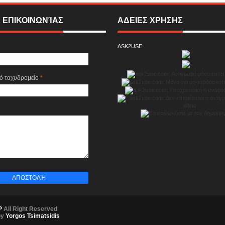
 ΕΠΙΚΟΙΝΩΝΊΑΣ
ΑΔΕΙΕΣ ΧΡΗΣΗΣ
ASK2USE
κό ταχυδρομείο
*
P
All Right Reserved
by
Yorgos Tsimatsidis