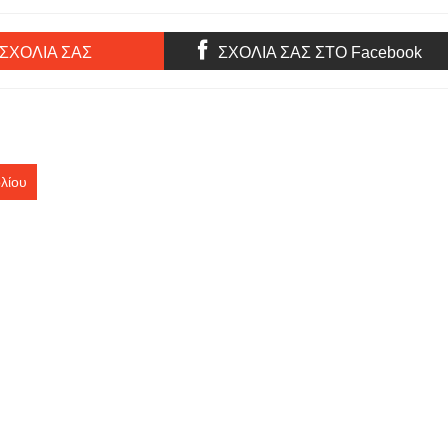
ην
ΑΘΗΝΑ! ΓΙΑ 4η ΧΡΟΝΙΑ!
ΣΕ ΟΛΗ ΤΗΝ ΑΘΗΝΑ! ΓΙΑ 4η
ρέπει να
ΧΡΟΝΙΑ! H Αθήνα μετατρέπεται
κα Σάββατο
σε μια μεγάλη σκηνή
υνεδριακό
αφιερωμένη στο πιάνο!
 ΣΧΟΛΙΑ ΣΑΣ
ΣΧΟΛΙΑ ΣΑΣ ΣΤΟ Facebook
| Είσοδος
λίου