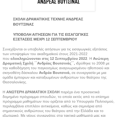
ΣΧΟΛΗ ΔΡΑΜΑΤΙΚΗΣ ΤΕΧΝΗΣ ΑΝΔΡΕΑΣ
ΒΟΥΤΣΙΝΑΣ
ΥΠΟΒΟΛΗ ΑΙΤΗΣΕΩΝ ΓΙΑ ΤΙΣ ΕΙΣΑΓΩΓΙΚΕΣ
ΕΞΕΤΑΣΕΙΣ ΜΕΧΡΙ 12 ΣΕΠΤΕΜΒΡΙΟΥ
Συνεχίζονται οι υποβολές αιτήσεων για τις εισαγωγικές εξετάσεις
των υποψηφίων του ακαδημαϊκού έτους 2021-2022
που
ολοκληρώνονται στις 12 Σεπτεμβρίου 2022
. Η
Ανώτερη
Δραματική Σχολή ΄΄Ανδρέας Βουτσινάς΄΄
,
ιδρύθηκε το 2008 με
την καθοδήγηση του παγκοσμίως αναγνωρισμένου ηθοποιού και
σκηνοθέτη-δάσκαλου
Ανδρέα Βουτσινά,
σε συνεργασία με μια
ομάδα έμπειρων και καταξιωμένων ανθρώπων του θεάτρου της
Θεσσαλονίκης.
Η
ΑΝΩΤΕΡΗ ΔΡΑΜΑΤΙΚΗ ΣΧΟΛΗ
παρέχει ένα προσεκτικά
δομημένο πρόγραμμα σπουδών, το οποίο εκτός από το επίσημο
πρόγραμμα μαθημάτων που ορίζεται από το Υπουργείο Πολιτισμού,
περιλαμβάνει επιπλέον αντικείμενα, καθώς και σεμινάρια από
σημαντικούς ανθρώπους του θεάτρου από την Ελλάδα και το
εξωτερικό. Με νέους συνεργάτες στα τακτικά μαθήματά μας και