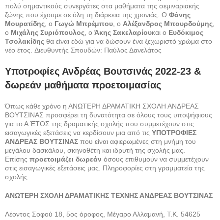
πολύ σημαντικούς συνεργάτες στα μαθήματα της σεμιναριακής
ζώνης που έχουμε σε όλη τη διάρκεια της χρονιάς. Ο
Φάνης
Μουρατίδης
, ο
Γωγώ Μπρέμπου
, ο
Αλέξανδρος Μπουρδούμης
,
ο
Μιχάλης Συριόπουλος
, ο
Άκης Σακελαρίου
και ο
Ευδόκιμος
Τσολακίδης
θα είναι εδώ για να δώσουν ένα ξεχωριστό χρώμα στο
νέο έτος. Διευθυντής Σπουδών: Παύλος Δανελάτος
Υποτροφίες Ανδρέας Βουτσινάς 2022-23 &
δωρεάν μαθήματα προετοιμασίας
Όπως κάθε χρόνο η ΑΝΩΤΕΡΗ ΔΡΑΜΑΤΙΚΗ ΣΧΟΛΗ ΑΝΔΡΕΑΣ
ΒΟΥΤΣΙΝΑΣ προσφέρει τη δυνατότητα σε όλους τους υποψήφιους
για το Α ΈΤΟΣ της δραματικής σχολής που συμμετέχουν στις
εισαγωγικές εξετάσεις να κερδίσουν μια από τις
ΥΠΟΤΡΟΦΙΕΣ
ΑΝΔΡΕΑΣ ΒΟΥΤΣΙΝΑΣ
που είναι αφιερωμένες στη μνήμη του
μεγάλου δασκάλου, σκηνοθέτη και ιδρυτή της σχολής μας.
Επίσης
προετοιμάζει δωρεάν
όσους επιθυμούν να συμμετέχουν
στις εισαγωγικές εξετάσεις μας. Πληροφορίες στη γραμματεία της
σχολής.
ΑΝΩΤΕΡΗ ΣΧΟΛΗ ΔΡΑΜΑΤΙΚΗΣ ΤΕΧΝΗΣ ΑΝΔΡΕΑΣ ΒΟΥΤΣΙΝΑΣ
Λέοντος Σοφού 18, 5ος όροφος, Μέγαρο Αλλαμανή, Τ.Κ. 54625