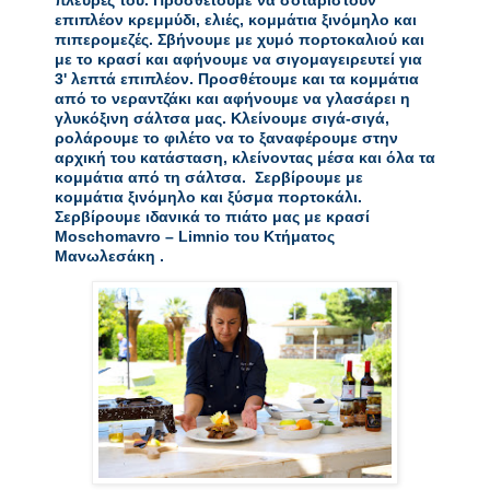
πλευρές του. Προσθέτουμε να σοταριστούν 
επιπλέον κρεμμύδι, ελιές, κομμάτια ξινόμηλο και 
πιπερομεζές. Σβήνουμε με χυμό πορτοκαλιού και 
με το κρασί και αφήνουμε να σιγομαγειρευτεί για 
3' λεπτά επιπλέον. Προσθέτουμε και τα κομμάτια 
από το νεραντζάκι και αφήνουμε να γλασάρει η 
γλυκόξινη σάλτσα μας. Κλείνουμε σιγά-σιγά, 
ρολάρουμε το φιλέτο να το ξαναφέρουμε στην 
αρχική του κατάσταση, κλείνοντας μέσα και όλα τα 
κομμάτια από τη σάλτσα.  Σερβίρουμε με 
κομμάτια ξινόμηλο και ξύσμα πορτοκάλι.  
Σερβίρουμε ιδανικά το πιάτο μας με κρασί 
Moschomavro – Limnio του Κτήματος 
Μανωλεσάκη .