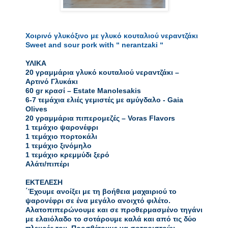
Χοιρινό γλυκόξινο με γλυκό κουταλιού νεραντζάκι

Sweet and sour pork with “ nerantzaki “
ΥΛΙΚΑ

20 γραμμάρια γλυκό κουταλιού νεραντζάκι – 
Αρτινό Γλυκάκι

60 gr κρασί – Estate Manolesakis

6-7 τεμάχια ελιές γεμιστές με αμύγδαλο - Gaia 
Olives

20 γραμμάρια πιπερομεζές – Voras Flavors

1 τεμάχιο ψαρονέφρι

1 τεμάχιο πορτοκάλι

1 τεμάχιο ξινόμηλο

1 τεμάχιο κρεμμύδι ξερό

Αλάτι/πιπέρι

ΕΚΤΕΛΕΣΗ

΄Έχουμε ανοίξει με τη βοήθεια μαχαιριού το 
ψαρονέφρι σε ένα μεγάλο ανοιχτό φιλέτο. 
Αλατοπιπερώνουμε και σε προθερμασμένο τηγάνι 
με ελαιόλαδο το σοτάρουμε καλά και από τις δύο 