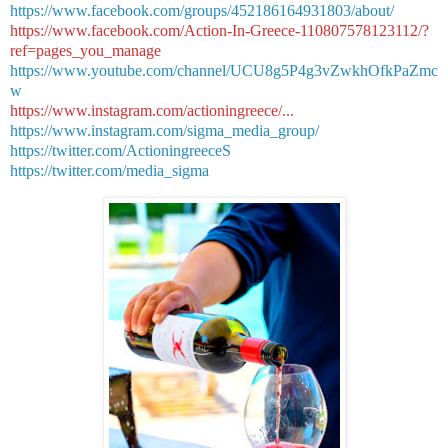
https://www.facebook.com/groups/452186164931803/about/
https://www.facebook.com/Action-In-Greece-110807578123112/?
ref=pages_you_manage
https://www.youtube.com/channel/UCU8g5P4g3vZwkhOfkPaZmc
w
https://www.instagram.com/actioningreece/...
https://www.instagram.com/sigma_media_group/
https://twitter.com/ActioningreeceS
https://twitter.com/media_sigma