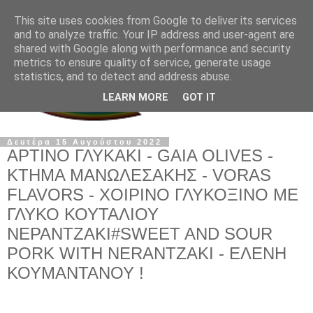
This site uses cookies from Google to deliver its services
and to analyze traffic. Your IP address and user-agent are
shared with Google along with performance and security
metrics to ensure quality of service, generate usage
statistics, and to detect and address abuse.
LEARN MORE
GOT IT
Δευτέρα 15 Αυγούστου 2022
ΑΡΤΙΝΟ ΓΛΥΚΑΚΙ - GAIA OLIVES -
ΚΤΗΜΑ ΜΑΝΩΛΕΣΑΚΗΣ - VORAS
FLAVORS - ΧΟΙΡΙΝΟ ΓΛΥΚΟΞΙΝΟ ΜΕ
ΓΛΥΚΟ ΚΟΥΤΑΛΙΟΥ
ΝΕΡΑΝΤΖΑΚΙ#SWEET AND SOUR
PORK WITH NERANTZAKI - ΕΛΕΝΗ
ΚΟΥΜΑΝΤΑΝΟΥ !