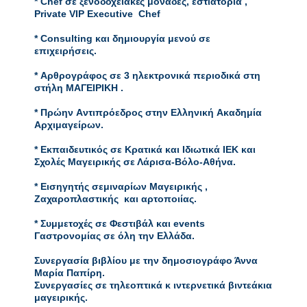
* Chef σε ξενοδοχειακές μονάδες, εστιατόρια , 
Private VIP Executive  Chef  

* Consulting και δημιουργία μενού σε 
επιχειρήσεις.

* Aρθρογράφος σε 3 ηλεκτρονικά περιοδικά στη 
στήλη ΜΑΓΕΙΡΙΚΗ .

* Πρώην Aντιπρόεδρος στην Ελληνική Aκαδημία 
Aρχιμαγείρων.

* Eκπαιδευτικός σε Κρατικά και Ιδιωτικά ΙΕΚ και 
Σχολές Μαγειρικής σε Λάρισα-Βόλο-Αθήνα.

* Eισηγητής σεμιναρίων Mαγειρικής , 
Zαχαροπλαστικής  και αρτοποιίας.

* Συμμετοχές σε Φεστιβάλ και events 
Γαστρονομίας σε όλη την Ελλάδα.

Συνεργασία βιβλίου με την δημοσιογράφο Άννα 
Μαρία Παπίρη. 

Συνεργασίες σε τηλεοπτικά κ ιντερνετικά βιντεάκια 
μαγειρικής.
