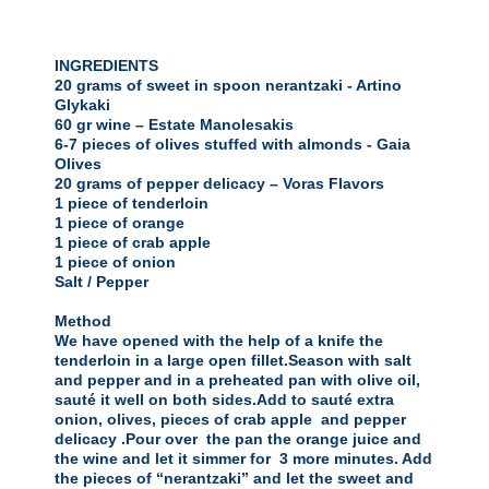
INGREDIENTS

20 grams of sweet in spoon nerantzaki - Artino 
Glykaki

60 gr wine – Estate Manolesakis

6-7 pieces of olives stuffed with almonds - Gaia 
Olives

20 grams of pepper delicacy – Voras Flavors

1 piece of tenderloin

1 piece of orange

1 piece of crab apple

1 piece of onion

Salt / Pepper

Method

We have opened with the help of a knife the 
tenderloin in a large open fillet.Season with salt 
and pepper and in a preheated pan with olive oil, 
sauté it well on both sides.Add to sauté extra 
onion, olives, pieces of crab apple  and pepper 
delicacy .Pour over  the pan the orange juice and 
the wine and let it simmer for  3 more minutes. Add 
the pieces of “nerantzaki” and let the sweet and 