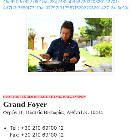
46a92f2673277801bac28d24355b36
2720220820142701/
4d7b2f7650f77f10ac07797f917587
f520220820142716/c3c90c
ΠΡΟΤΥΠΟ ΙΕΚ ΜΑΓΕΙΡΙΚΗΣ ΤΕΧΝΗΣ ΚΑΙ ΣΥΝΑΦΩΝ
Grand Foyer
Φερών 16, Πλατεία Βικτωρίας, ΑθήναΤ.Κ. 10434
Tel : +30 210 69100 12
Fax: +30 210 69100 12