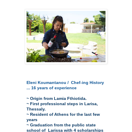
Eleni Koumantanou /  Chef-ing History 

... 16 years of experience
~ Origin from Lamia Fthiotida.

~ First professional steps in Larisa, 
Thessaly.

~ Resident of Athens for the last few 
years

~ Graduation from the public state 
school of  Larissa with 4 scholarships
