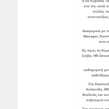
η κα Κυριακή Τ
στο ότι, κατά τ
πολλές πε
συνεντεύξει
Αναφορικά με τ
Manager, Dust+
που α
Ως προς τη θεμα
Ζιόβα, HR Direc
καθημερινή ρο
καθοδήγησ
Στη θεματικ
Ασλανίδη, HR
δουλειάς και τω
σεβασμού στο
Στη συνέχεια, κ