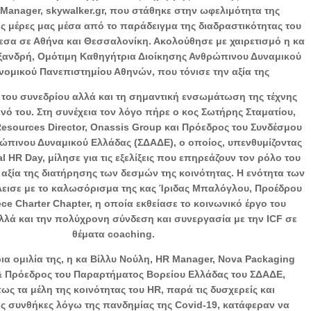
 Manager, skywalker.gr, που στάθηκε στην ωφελιμότητα της
ις μέρες μας μέσα από το παράδειγμα της διαδραστικότητας του
εσα σε Αθήνα και Θεσσαλονίκη. Ακολούθησε με χαιρετισμό η κα
ανδρή, Ομότιμη Καθηγήτρια Διοίκησης Ανθρώπινου Δυναμικού
νομικού Πανεπιστημίου Αθηνών, που τόνισε την αξία της
 του συνεδρίου αλλά και τη σημαντική ενσωμάτωση της τέχνης
νό του. Στη συνέχεια τον λόγο πήρε ο κος Σωτήρης Σταματίου,
sources Director, Onassis Group και Πρόεδρος του Συνδέσμου
ώπινου Δυναμικού Ελλάδας (ΣΔΑΔΕ), ο οποίος, υπενθυμίζοντας
al HR Day, μίλησε για τις εξελίξεις που επηρεάζουν τον ρόλο του
 αξία της διατήρησης των δεσμών της κοινότητας. Η ενότητα των
λεισε με το καλωσόρισμα της κας Ίριδας Μπαλόγλου, Προέδρου
ece Charter Chapter, η οποία εκθείασε το κοινωνικό έργο του
αλλά και την πολύχρονη σύνδεση και συνεργασία με την ICF σε
θέματα coaching.
ια ομιλία της, η κα Βίλλυ Νούλη, HR Manager, Nova Packaging
 & Πρόεδρος του Παραρτήματος Βορείου Ελλάδας του ΣΔΑΔΕ,
ως τα μέλη της κοινότητας του HR, παρά τις δυσχερείς και
 συνθήκες λόγω της πανδημίας της Covid-19, κατάφεραν να