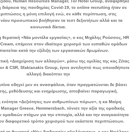
αξίδου, Human Resources Manager, Tor Hotel Group, αναφέρθηκε
η διάρκεια της πανδημίας Covid-19, το online recruiting ήταν σε
ριπτώσεις η μόνη επιλογή ενώ, σε κάθε περίπτωση, στις
ς νέου προσωπικού βοήθησαν τα τεστ δεξιοτήτων αλλά και τα
κοινωνικά δίκτυα.
η θεματική «Νέα μοντέλα εργασίας», ο κος Μιχάλης Ρούσσος, HR
Cream, επέμεινε στον ιδιαίτερο χειρισμό των ευπαθών ομάδων
παιτείται κατά την εξέλιξη των εργασιακών δρωμένων.
τική «Διαχείριση των αλλαγών», μέσω της ομιλίας της κας Ζέτας
tor & CSR, Sfakianakis Group, έγινε αντιληπτό πως οποιαδήποτε
αλλαγή διακόπτει την
υτίνα οδηγεί μεν σε ανασφάλεια, όταν πραγματώνεται δε βάσει
ης, μεθόδευσης και ενημέρωσης, αποβαίνει παραγωγική.
ή ενότητα «Δεξιότητες των ανθρωπίνων πόρων», η κα Μαίρη
 Manager Greece, Hemmersbach, τόνισε την αξία της ομαδικής
ν ομαδικών στόχων για την επιτυχία, αλλά και την αναγκαιότητα
ν διαφορετικό τρόπο χειρισμού των εκάστοτε περιπτώσεων.
ατά τη θεματική «Νέες διαδικασίες αξιολόγησης», ο κος Νικόλαος