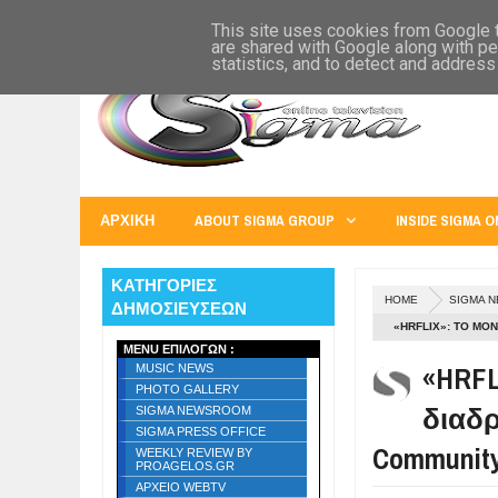
SIGMA WORLD
EUROPE
U.S.A.
AUSTRALIA
RUSS
This site uses cookies from Google to
are shared with Google along with pe
statistics, and to detect and address
ΑΡΧΙΚΗ
ABOUT SIGMA GROUP
INSIDE SIGMA O
ΚΑΤΗΓΟΡΙΕΣ
HOME
SIGMA 
ΔΗΜΟΣΙΕΥΣΕΩΝ
«HRFLIX»: ΤO ΜΟ
MENU ΕΠΙΛΟΓΩΝ :
CONFERENCE & AW
«HRFL
MUSIC NEWS
PHOTO GALLERY
διαδρ
SIGMA NEWSROOM
SIGMA PRESS OFFICE
Community 
WEEKLY REVIEW BY
PROAGELOS.GR
ΑΡΧΕΙΟ WEBTV