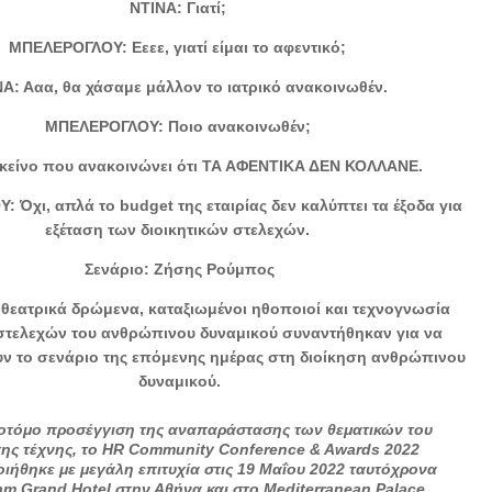
ΝΤΙΝΑ: Γιατί;
ΜΠΕΛΕΡΟΓΛΟΥ: Εεεε, γιατί είμαι το αφεντικό;
Α: Ααα, θα χάσαμε μάλλον το ιατρικό ανακοινωθέν.
ΜΠΕΛΕΡΟΓΛΟΥ: Ποιο ανακοινωθέν;
Εκείνο που ανακοινώνει ότι ΤΑ ΑΦΕΝΤΙΚΑ ΔΕΝ ΚΟΛΛΑΝΕ.
 Όχι, απλά το budget της εταιρίας δεν καλύπτει τα έξοδα για
εξέταση των διοικητικών στελεχών.
Σενάριο: Ζήσης Ρούμπος
θεατρικά δρώμενα, καταξιωμένοι ηθοποιοί και τεχνογνωσία
στελεχών του ανθρώπινου δυναμικού συναντήθηκαν για να
ν το σενάριο της επόμενης ημέρας στη διοίκηση ανθρώπινου
δυναμικού.
νοτόμο προσέγγιση της αναπαράστασης των θεματικών του
ης τέχνης, το HR Community Conference & Awards 2022
ιήθηκε με μεγάλη επιτυχία στις
19 Μαΐου 2022 ταυτόχρονα
m Grand Ηotel στην Αθήνα και στο Mediterranean Palace