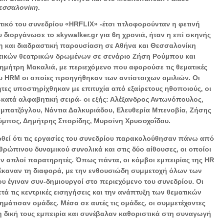
Θεσσαλονίκη.
ικό του συνεδρίου «HRFLIX» -έτσι τιτλοφορούνταν η φετινή
διοργάνωσε το skywalker.gr για 6η χρονιά, ήταν η επί σκηνής
η και διαδραστική παρουσίαση σε Αθήνα και Θεσσαλονίκη
τικών θεατρικών δρωμένων σε σενάριο Ζήση Ρούμπου και
ημήτρη Μακαλιά, με περιεχόμενο που αφορούσε τις θεματικές
ου HRM οι οποίες προηγήθηκαν των αντίστοιχων ομιλιών. Οι
ητες υποστηρίχθηκαν με επιτυχία από εξαίρετους ηθοποιούς, οι
-κατά αλφαβητική σειρά- οι εξής: Αλέξανδρος Αντωνόπουλος,
μπατζόγλου, Νάντια Δαλκυριάδου, Ελευθερία Μπενοβία, Ζήσης
ύμπος, Δημήτρης Σπορίδης, Μυρσίνη Χρυσοχοΐδου.
ιωθεί ότι τις εργασίες του συνεδρίου παρακολούθησαν πάνω από
θρώπινου δυναμικού συνολικά και στις δύο αίθουσες, οι οποίοι
αν απλοί παρατηρητές. Όπως πάντα, οι κόμβοι εμπειρίας της HR
καναν τη διαφορά, με την ενθουσιώδη συμμετοχή όλων των
υ έγιναν συν-δημιουργοί στο περιεχόμενο του συνεδρίου. Οι
ετά τις κεντρικές εισηγήσεις και την ανάπτυξη των θεματικών
ημάτισαν ομάδες. Μέσα σε αυτές τις ομάδες, οι συμμετέχοντες
 δική τους εμπειρία και συνέβαλαν καθοριστικά στη συναγωγή