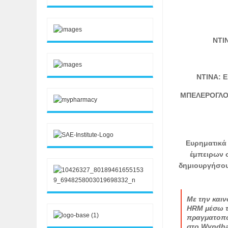
ΝΤΙΝ
ΝΤΙΝΑ: 
ΜΠΕΛΕΡΟΓΛΟΥ:
Ευρηματικά 
έμπειρων 
δημιουργήσου
Με την και
HRM μέσω τ
πραγματοπο
στο Wyndha