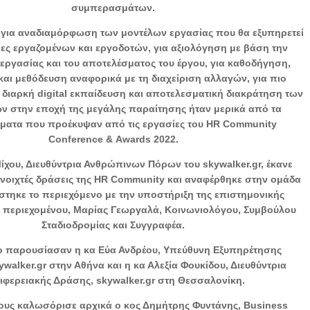
συμπερασμάτων.
 για αναδιαμόρφωση των μοντέλων εργασίας που θα εξυπηρετεί
ίες εργαζομένων και εργοδοτών, για αξιολόγηση με βάση την
 εργασίας και του αποτελέσματος του έργου, για καθοδήγηση,
αι μεθόδευση αναφορικά με τη διαχείριση αλλαγών, για πιο
 διαρκή digital εκπαίδευση και αποτελεσματική διακράτηση των
ν στην εποχή της μεγάλης παραίτησης ήταν μερικά από τα
ατα που προέκυψαν από τις εργασίες του HR Community
Conference & Αwards 2022.
ίχου, Διευθύντρια Ανθρώπινων Πόρων του skywalker.gr, έκανε
νοιχτές δράσεις της HR Community και αναφέρθηκε στην ομάδα
τηκε το περιεχόμενο με την υποστήριξη της επιστημονικής
 περιεχομένου, Μαρίας Γεωργαλά, Κοινωνιολόγου, Συμβούλου
Σταδιοδρομίας και Συγγραφέα.
ο παρουσίασαν η κα Εύα Ανδρέου, Υπεύθυνη Εξυπηρέτησης
walker.gr στην Αθήνα και η κα Αλεξία Φουκίδου, Διευθύντρια
ιφερειακής Δράσης, skywalker.gr στη Θεσσαλονίκη.
ους καλωσόρισε αρχικά ο κος Δημήτρης Φυντάνης, Business