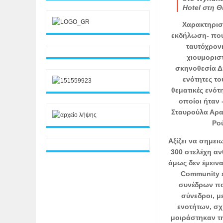
Hotel στη 
Χαρακτηριστ
εκδήλωση- που 
ταυτόχρον
χιουμορισ
σκηνοθεσία Δ
ενότητες τ
θεματικές ενότ
οποίοι ήταν 
Σταυρούλα Αρα
Ρο
Αξίζει να σημε
300 στελέχη αν
όμως δεν έμειν
Community έ
συνέδρων πο
σύνεδροι, μ
ενοτήτων, σχ
μοιράστηκαν τη