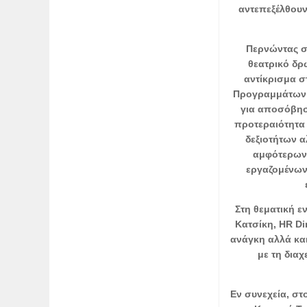
αντεπεξέλθουν
Περνώντας στ
θεατρικό δρ
αντίκρισμα σ
Προγραμμάτων τ
για αποσόβησ
προτεραιότητα 
δεξιοτήτων α
αμφότερων.
εργαζομένων 
Στη θεματική ε
Κατσίκη, HR Dir
ανάγκη αλλά κα
με τη δια
Εν συνεχεία, στο