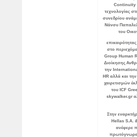
Continuity
τεχνολογίας στ
συνεδρίου ανάμ
Νάνσυ Παπαλεξ
του Οικο
επικαιρότητας
στο περιεχόμε
Group Human Re
Διοίκησης Ανθρ
την Internation
HR αλλά και την
χαιρετισμών έκ
του ICF Gre
skywalker.gr 
Στην εναρκτήρ
Hellas S.A.
ανέφερε π
πρωτόγνωρες