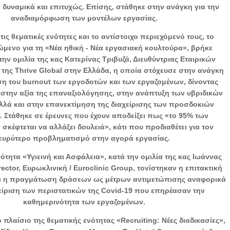
 δυναμικά και επιτυχώς. Επίσης, στάθηκε στην ανάγκη για την
αναδιαμόρφωση των μοντέλων εργασίας.
ις θεματικές ενότητες και το αντίστοιχο περιεχόμενό τους, το
ώμενο για τη «Νέα ηθική - Νέα εργασιακή κουλτούρα», βρήκε
την ομιλία της κας Κατερίνας Τριβυζά, Διευθύντριας Εταιρικών
ης Thrive Global στην Ελλάδα, η οποία στόχευσε στην ανάγκη
η του burnout των εργοδοτών και των εργαζομένων, δίνοντας
στην αξία της επαναξιολόγησης, στην ανάπτυξη των υβριδικών
λλά και στην επανεκτίμηση της διαχείρισης των προσδοκιών
 Στάθηκε σε έρευνες που έχουν αποδείξει πως «το 95% των
σκέφτεται να αλλάξει δουλειά», κάτι που προδιαθέτει για τον
ευρύτερο προβληματισμό στην αγορά εργασίας.
νότητα «Υγιεινή και Ασφάλεια», κατά την ομιλία της κας Ιωάννας
ector, Ευρωκλινική / Euroclinic Group, τονίστηκαν η επιτακτική
ι η πραγμάτωση δράσεων ως μέτρων αντιμετώπισης αναφορικά
χείριση των περιστατικών της Covid-19 που επηρέασαν την
καθημερινότητα των εργαζομένων.
 πλαίσιο της θεματικής ενότητας «Recruiting: Νέες διαδικασίες»,