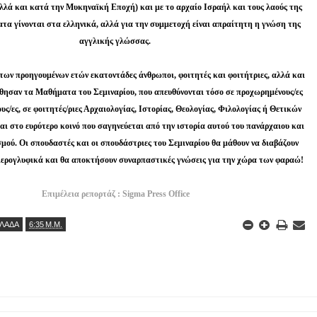
λλά και κατά την
Μυκηναϊκή Εποχή) και με το αρχαίο Ισραήλ και τους λαούς της
τα γίνονται στα ελληνικά, αλλά για την συμμετοχή είναι
απραίτητη η γνώση της
αγγλικής γλώσσας.
των προηγουμένων ετών εκατοντάδες άνθρωποι, φοιτητές και φοιτήτριες, αλλά και
θησαν τα
Μαθήματα του Σεμιναρίου, που απευθύνονται τόσο σε προχωρημένους/ες
υς/ες, σε φοιτητές/ριες Αρχαιολογίας, Ιστορίας, Θεολογίας, Φιλολογίας ή
Θετικών
αι στο ευρύτερο κοινό που σαγηνεύεται από την ιστορία αυτού του πανάρχαιου και
μού. Οι σπουδαστές και οι σπουδάστριες του Σεμιναρίου θα μάθουν να διαβάζουν
 ιερογλυφικά και θα αποκτήσουν συναρπαστικές γνώσεις για την χώρα των φαραώ!
Επιμέλεια ρεπορτάζ : Sigma Press Office
ΛΛΑΔΑ
6:35 Μ.Μ.