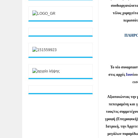
συνδιοργανώνετα
τέλος χορηγείτ
περισσότ
ΠΛΗΡΟ
Το νέο συναρπασ
στις αρχές
Ιουν
ίου
ει
Αξιοποιώντας την 
πεπειραμένη και 
τους/τις συμμετέχο
γραφή (Επιγραφική),
Ιατρική, την Αρχιτ
µεγάλων πυραµίδων