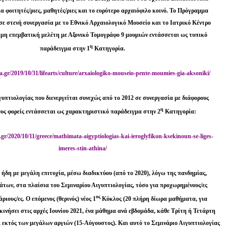
 φοιτητές/ριες, μαθητές/ριες και το ευρύτερο αρχαιόφιλο κοινό. Το
Πρόγραμμα
 σε στενή συνεργασία με το Εθνικό Αρχαιολογικό Μουσείο
και το Ιατρικό Κέντρο
 μη επεμβατική μελέτη με Αξονικό Τομογράφο 9
μουμιών εντάσσεται ως τυπικό
η
παράδειγμα στην 1
Κατηγορία.
a
.
gr
/2019/10/31/
lifearts
/
culture
/
arxaiologiko
-
mouseio
-
pente
-
moumies
-
gia
-
aksoniki
/
γυπτιολογίας
που διενεργείται συνεχώς από το 2012 σε συνεργασία με διάφορους
η
υς φορείς
εντάσσεται ως χαρακτηριστικό παράδειγμα στην 2
Κατηγορία:
gr/2020/10/11/greece/mathimata-aigyptiologias-kai-ieroglyfikon-ksekinoun-se-liges-
imeres-stin-athina/
 ήδη με μεγάλη επιτυχία, μέσω διαδικτύου (από το 2020), λόγω της πανδημίας,
ων, στα πλαίσια του Σεμιναρίου Αιγυπτιολογίας, τόσο για προχωρημένους/ες
ος
ριους/ες. Ο επόμενος (θερινός) νέος 1
Κύκλος (20 πλήρη δίωρα μαθήματα, για
εκινήσει στις αρχές Ιουνίου 2021, ένα μάθημα ανά εβδομάδα, κάθε Τρίτη ή Τετάρτη
, εκτός των μεγάλων αργιών (15-Αύγουστος). Και αυτό το Σεμινάριο Αιγυπτιολογίας