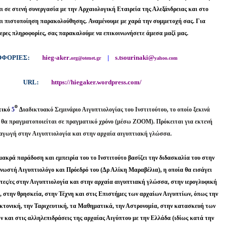
ι σε στενή συνεργασία με την
Αρχαιολογική Εταιρεία της Αλεξάνδρειας και στο
αι πιστοποίηση παρακολούθησης.
Αναμένουμε με χαρά την συμμετοχή σας. Για
ερες πληροφορίες, σας παρακαλούμε να
επικοινωνήσετε
άμεσα
μαζί μας.
ΦΟΡΙΕΣ:
hieg
-
aker
.
|
s
.
tsourinaki
@
org
@
otenet
.
gr
yahoo
.
com
URL
:
https
://
hiegaker
.
wordpress
.
com
/
ο
τικό
5
Δι
αδικτυακό Σεμινάριο Αιγυπτιολογίας του Ινστιτούτου, το οποίο ξεκινά
θα πραγματοποιείται σε πραγματικό χρόνο (μέσω ΖΟΟΜ). Πρόκειται για εκτενή
σαγωγή στην
Αιγυπτιολογία και στην αρχαία αιγυπτιακή γλώσσα.
μακρά παράδοση και εμπειρία του το Ινστιτούτο βασίζει την διδασκαλία
του στην
γνωστή Αιγυπτιολόγο και Πρόεδρό του (Δρ Αλίκη Μαραβέλια), η οποία θα
εισάγει
ντες/ες στην Αιγυπτιολογία και στην αρχαία αιγυπτιακή γλώσσα,
στην ιερογλυφική
 στην θρησκεία, στην Τέχνη και στις Επιστήμες των
αρχαίων Αιγυπτίων, όπως την
εκτονική, την Ταριχευτική, τα Μαθηματικά,
την Αστρονομία,
στην κατασκευή των
 και στις αλληλεπιδράσεις της
αρχαίας Αιγύπτου με την
Ελλάδα (ιδίως κατά την