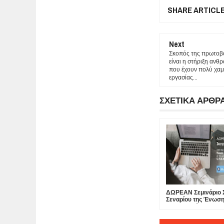
SHARE ARTICL
Next
Σκοπός της πρωτοβο
είναι η στήριξη ανθ
που έχουν πολύ χαμ
εργασίας...
ΣΧΕΤΙΚΑ ΑΡΘΡ
ΔΩΡΕΑΝ Σεμινάριο
Σεναρίου της Ένωσ
Σεναριογράφων Ελλ
την υποστήριξη του
Ο.Π.Α.Ν.Δ.Α. (11 & 1