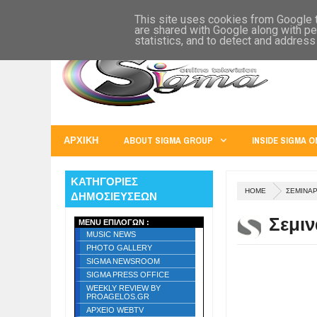
SIGMA WORLD
EUROPE
U.S.A.
AUSTRALIA
RUSS
This site uses cookies from Google to
are shared with Google along with pe
statistics, and to detect and address
ΑΡΧΙΚΗ
ABOUT SIGMA GROUP
INSIDE SIGMA O
ΚΑΤΗΓΟΡΙΕΣ
HOME
ΣΕΜΙΝΑΡ
ΔΗΜΟΣΙΕΥΣΕΩΝ
Σεμιν
MENU ΕΠΙΛΟΓΩΝ :
MUSIC NEWS
PHOTO GALLERY
SIGMA NEWSROOM
SIGMA PRESS OFFICE
WEEKLY REVIEW BY
PROAGELOS.GR
ΑΡΧΕΙΟ WEBTV