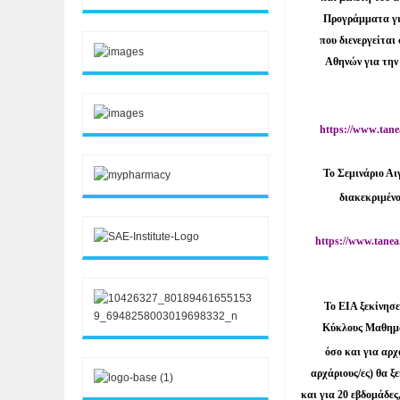
Προγράμματα για
που διενεργείται
Αθηνών για την
https
://
www
.
tane
Το Σεμινάριο Αι
διακεκριμένο
https://www.tanea.
Το ΕΙΑ ξεκίνησε
Κύκλους Μαθημάτ
όσο και για αρχά
αρχάριους/ες)
θα ξ
και για 20
εβδομάδες