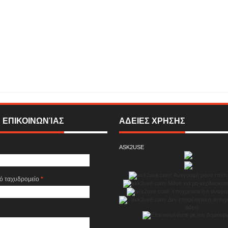
νάριο Αιγυπτιολογίας ...
Rating:
5
Reviewed By:
SIGMA ONLINE TELEVISION
 ΕΠΙΚΟΙΝΩΝΊΑΣ
ΑΔΕΙΕΣ ΧΡΗΣΗΣ
ASK2USE
κό ταχυδρομείο
*