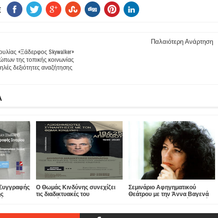
E
Παλαιότερη Ανάρτηση
υλίας «Ξάδερφος Skywalker»
ρώπων της τοπικής κοινωνίας
ηλές δεξιότητες αναζήτησης
Α
 Συγγραφής
Ο Θωμάς Κινδύνης συνεχίζει
Σεμινάριο Αφηγηματικού
ης
τις διαδικτυακές του
Θεάτρου με την Άννα Βαγενά
άδος με
συναντήσεις...
με θέμα «Ο Τσέχωφ μέσα από
τα διηγήματά του»
2/07)