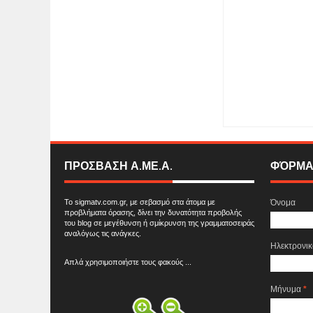
Item Reviewed:
Σεμι
ΠΡΟΣΒΑΣΗ Α.ΜΕ.Α.
ΦΌΡΜΑ
Το sigmatv.com.gr, με σεβασμό στα άτομα με
Όνομα
προβλήματα όρασης, δίνει την δυνατότητα προβολής
του blog σε μεγέθυνση ή σμίκρυνση της γραμματοσειράς
αναλόγως τις ανάγκες.
Ηλεκτρονι
Απλά χρησιμοποιήστε τους φακούς ...
Μήνυμα
*