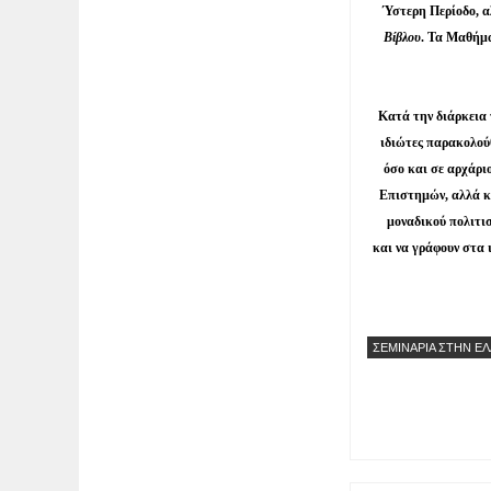
Ύστερη Περίοδο, α
Βίβλου
. Τα Μαθήμα
Κατά την διάρκεια 
ιδιώτες παρακολού
όσο και σε
αρχάριο
Επιστηµών,
αλλά κ
μοναδικού πολιτισ
και να γράφουν στα
ΣΕΜΙΝΑΡΙΑ ΣΤΗΝ Ε