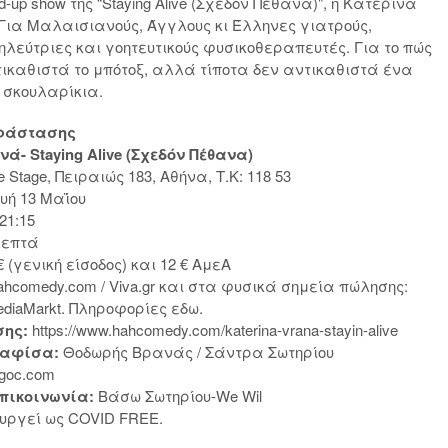
and-up show της “Staying Alive (Σχεδόν Πέθανα)", η Κατερίνα
 Για Μαλαισιανούς, Άγγλους κι Έλληνες γιατρούς,
λεύτριες και γοητευτικούς φυσικοθεραπευτές. Για το πώς
τικαθιστά το μπότοξ, αλλά τίποτα δεν αντικαθιστά ένα
 σκουλαρίκια.
αράστασης
ά- Staying Alive (Σχεδόν Πέθανα)
e Stage, Πειραιώς 183, Αθήνα, Τ.Κ: 118 53
ή 13 Μαΐου
 21:15
λεπτά
€ (γενική είσοδος) και 12 € ΑμεΑ
ahcomedy.com / Viva.gr και στα φυσικά σημεία πώλησης:
MediaMarkt. Πληροφορίες εδω.
σης:
https://www.hahcomedy.com/katerina-vrana-stayin-alive
/αφίσα:
Θοδωρής Βρανάς / Σάντρα Σωτηρίου
goc.com
πικοινωνία:
Βάσω Σωτηρίου-We Wil
ουργεί ως COVID FREE.