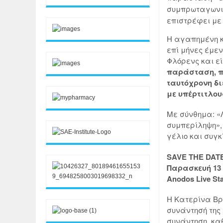
συμπρωταγωνισ
επιστρέφει με τ
Η αγαπημένη κ
επί μήνες έμεν
Φλόρενς και ε
παράσταση, π
ταυτόχρονη δι
με υπέρτιτλου
Με σύνθημα: «Λ
συμπερίληψη»,
γέλιο και συγκ
SAVE THE DAT
Παρασκευή 13
Anodos Live St
Η Κατερίνα Βρ
συνάντησή της 
συνάντηση, καθ