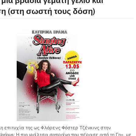
 μια βραδιά γεμάτη γέλιο και
η (στη σωστή τους δόση)
η επιτυχία της ως Φλόρενς Φόστερ Τζένκινς στην
orious: Η πιο φάλτσα σοπράνο που πέρασε από τη Γη», με