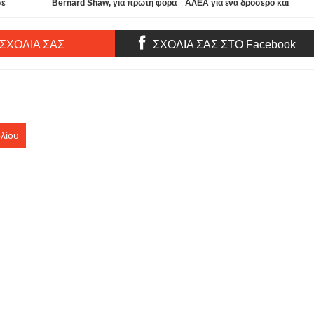
σε
Bernard Shaw, για πρώτη φορά
ΑΛΕΑ για ένα δροσερό και
τα» στο
στην Ελλάδα, στην αυλή του
απολαυστικό καλοκαίρι...
θεάτρου ΑΠΟ ΚΟΙΝΟΥ!
 ΣΧΟΛΙΑ ΣΑΣ
ΣΧΟΛΙΑ ΣΑΣ ΣΤΟ Facebook
λίου