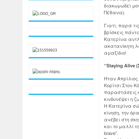
διακωμωδεί μον
Πέθανα).
Γιατί, παρά τι
βρίσκεις πάντα
Κατερίνα αντλε
ακατανίκητη λ
αμαξίδιο!
“Staying Alive
Ήταν Απρίλιος 
Κορίτσι Στον Κ
παραστάσεις κ
κινδυνέψει η ζω
Η Κατερίνα σώ
κίνηση, την όρα
ανέβει στη σκη
και το μαλλί τη
brave”.