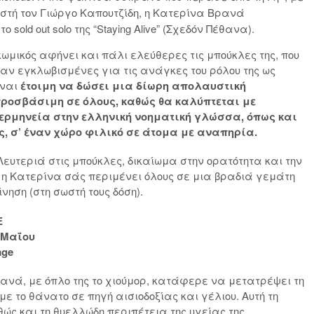
τή τον Γιώργο Καπουτζίδη, η Κατερίνα Βρανά
ο sold out solo της “Staying Alive” (Σχεδόν Πέθανα).
ωμικός αφήνει και πάλι ελεύθερες τις μπούκλες της, που
αν εγκλωβισμένες για τις ανάγκες του ρόλου της ως
ίναι
έτοιμη να δώσει μια δίωρη απολαυστική
ροσβάσιμη σε όλους, καθώς θα καλύπτεται με
ερμηνεία στην ελληνική νοηματική γλώσσα, όπως και
ς, σ’ έναν χώρο φιλικό σε άτομα με αναπηρία.
ευτεριά στις μπούκλες, δικαίωμα στην ορατότητα και την
 η Κατερίνα σάς περιμένει όλους σε μια βραδιά γεμάτη
ίνηση (στη σωστή τους δόση).
E
 Μαΐου
age
ανά, με όπλο της το χιούμορ, κατάφερε να μετατρέψει τη
με το θάνατο σε πηγή αισιοδοξίας και γέλιου. Αυτή τη
ώς και τη θυελλώδη περιπέτεια της υγείας της