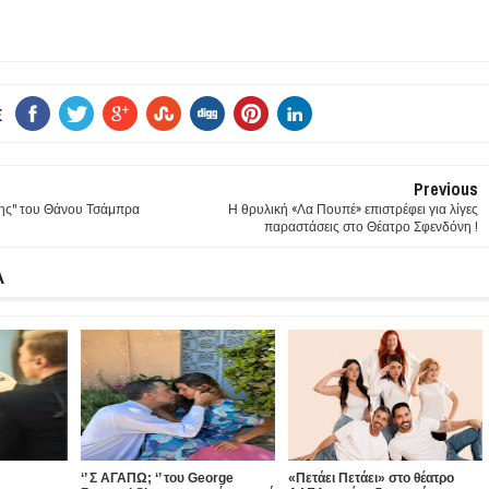
E
Previous
λης" του Θάνου Τσάμπρα
Η θρυλική «Λα Πουπέ» επιστρέφει για λίγες
παραστάσεις στο Θέατρο Σφενδόνη !
Α
‘’ Σ ΑΓΑΠΩ; ‘’ του George
«Πετάει Πετάει» στο θέατρο