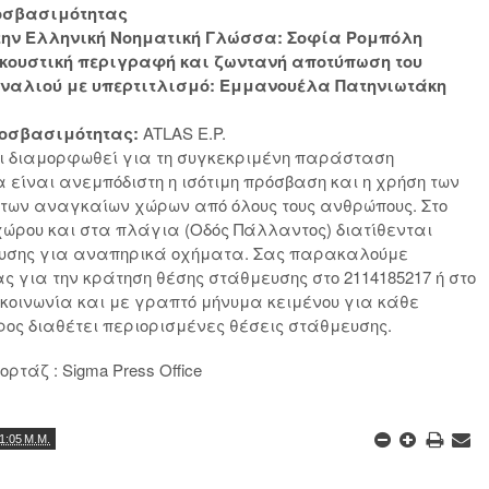
οσβασιμότητας
την Ελληνική Νοηματική Γλώσσα: Σοφία Ρομπόλη
κουστική περιγραφή και ζωντανή αποτύπωση του
αναλιού με υπερτιτλισμό: Εμμανουέλα Πατηνιωτάκη
οσβασιμότητας:
ATLAS E.P.
 διαμορφωθεί για τη συγκεκριμένη παράσταση
 είναι ανεμπόδιστη η ισότιμη πρόσβαση και η χρήση των
 των αναγκαίων χώρων από όλους τους ανθρώπους. Στο
 χώρου και στα πλάγια (Οδός Πάλλαντος) διατίθενται
ευσης για αναπηρικά οχήματα. Σας παρακαλούμε
ς για την κράτηση θέσης στάθμευσης στο 2114185217 ή στο
ικοινωνία και με γραπτό μήνυμα κειμένου για κάθε
ρος διαθέτει περιορισμένες θέσεις στάθμευσης.
ρτάζ : Sigma Press Office
1:05 Μ.Μ.