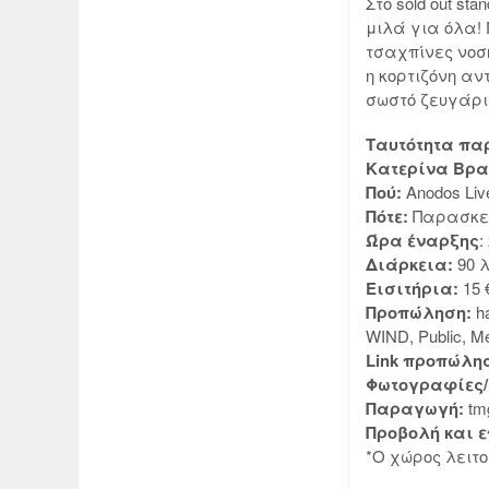
Στο sold out st
μιλά για όλα!
τσαχπίνες νοση
η κορτιζόνη αν
σωστό ζευγάρι
Ταυτότητα π
Κατερίνα Βραν
Πού:
Anodos Liv
Πότε:
Παρασκευ
Ώρα έναρξης
:
Διάρκεια:
90 
Εισιτήρια:
15 
Προπώληση:
h
WIND, Public, 
Link προπώλη
Φωτογραφίες
Παραγωγή:
tm
Προβολή και ε
*Ο χώρος λειτ