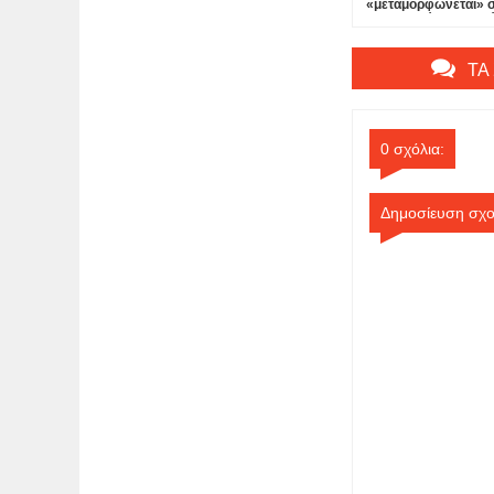
«μεταμορφώνεται» 
«Δεσποινίς Μαργαρί
θέατρο Πτι Παλαί...
ΤΑ
0 σχόλια:
Δημοσίευση σχο