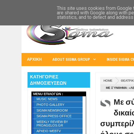
SIGMA WORLD
EUROPE
U.S.A.
AUSTRALIA
RUSS
This site uses cookies from Google to
are shared with Google along with pe
statistics, and to detect and address
ΑΡΧΙΚΗ
ABOUT SIGMA GROUP
INSIDE SIGMA O
ΚΑΤΗΓΟΡΙΕΣ
HOME
ΘΕΑΤΡΙΚ
ΔΗΜΟΣΙΕΥΣΕΩΝ
ΜΕ ΣΎΝΘΗΜΑ: «ΛΕ
MENU ΕΠΙΛΟΓΩΝ :
ΚΑΤΕΡΊΝΑ ΣΆΣ ΠΕ
Με σύ
MUSIC NEWS
ΔΌΣΗ)
PHOTO GALLERY
δικαί
SIGMA NEWSROOM
SIGMA PRESS OFFICE
συμπερίλ
WEEKLY REVIEW BY
PROAGELOS.GR
ΑΡΧΕΙΟ WEBTV