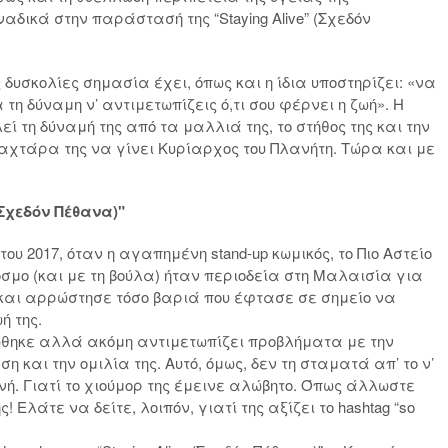
αδικά στην παράστασή της “Staying Alive” (Σχεδόν
ς δυσκολίες σημασία έχει, όπως και η ίδια υποστηρίζει: «να
 τη δύναμη ν’ αντιμετωπίζεις ό,τι σου φέρνει η ζωή». Η
ί τη δύναμή της από τα μαλλιά της, το στήθος της και την
αχτάρα της να γίνει Κυρίαρχος του Πλανήτη. Τώρα και με
 (Σχεδόν Πέθανα)"
του 2017, όταν η αγαπημένη stand-up κωμικός, το Πιο Αστείο
όσμο (και με τη βούλα) ήταν περιοδεία στη Μαλαισία για
αι αρρώστησε τόσο βαριά που έφτασε σε σημείο να
ή της.
θηκε αλλά ακόμη αντιμετωπίζει προβλήματα με την
ση και την ομιλία της. Αυτό, όμως, δεν τη σταματά απ’ το ν’
νή. Γιατί το χιούμορ της έμεινε αλώβητο. Όπως άλλωστε
ς! Ελάτε να δείτε, λοιπόν, γιατί της αξίζει το hashtag “so