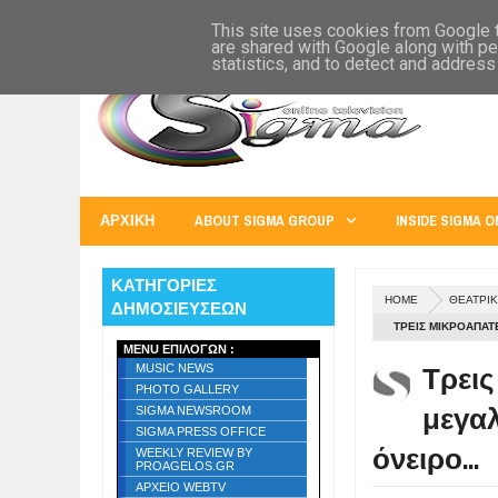
SIGMA WORLD
EUROPE
U.S.A.
AUSTRALIA
RUSS
This site uses cookies from Google to
are shared with Google along with pe
statistics, and to detect and address
ΑΡΧΙΚΗ
ABOUT SIGMA GROUP
INSIDE SIGMA O
ΚΑΤΗΓΟΡΙΕΣ
HOME
ΘΕΑΤΡΙΚ
ΔΗΜΟΣΙΕΥΣΕΩΝ
ΤΡΕΙΣ ΜΙΚΡΟΑΠΑΤ
MENU ΕΠΙΛΟΓΩΝ :
Τρεις
MUSIC NEWS
PHOTO GALLERY
μεγαλ
SIGMA NEWSROOM
SIGMA PRESS OFFICE
όνειρο...
WEEKLY REVIEW BY
PROAGELOS.GR
ΑΡΧΕΙΟ WEBTV