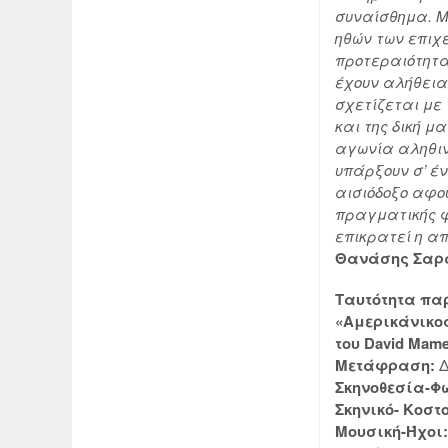
συναίσθημα. Μ
ηθών των επιχ
προτεραιότητα 
έχουν αλήθεια
σχετίζεται με
και της δική μ
αγωνία αληθιν
υπάρξουν σ’ έ
αισιόδοξο αφο
πραγματικής φ
επικρατεί η α
Θανάσης Σαρ
Ταυτότητα π
«Αμερικάνικο
του David Mame
Μετάφραση:
Δ
Σκηνοθεσία-Φ
Σκηνικό- Κοστ
Μουσική-Ήχοι