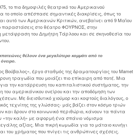
75, το πιο δημοφιλές θεατρικό του Αμερικανού
 το οποίο απέσπασε σημαντικές διακρίσεις, όπως το
αι αυτό των Αμερικανών Κριτικών, ανεβαίνει από 9 Μαΐου
νο παραστάσεις στο θέατρο ΦΟΥΡΝΟΣ, στην
μετάφραση του Δημήτρη Τάρλοου και σε σκηνοθεσία του
του.
οαπατεώνες θέλουν ένα μεγαλύτερο κομμάτι από το
 όνειρο.
ος Βούβαλος», έργο σταθμός της δραματουργίας του Mamet
ρονη τραγωδία που μοιάζει πιο επίκαιρη από ποτέ. Μια
για την κατάρρευση του καπιταλιστικού συστήματος, την
 του αμερικάνικου ονείρου και την αποδόμηση των
σεων. Με διεισδυτικό χιούμορ και κοφτούς διαλόγους, ο
κός τεχνίτης της γλώσσας- μάς βάζει στον κόσμο τριών
ν και δρουν στο κοινωνικό περιθώριο, κάνουν τα πάντα
ν «την καλή» με αφορμή ένα σπάνιο νόμισμα
μεγάλης αξίας. Μια πικρή κωμωδία για το μάταιο κυνήγι
και του χρήματος που πνίγει τις ανθρώπινες σχέσεις.