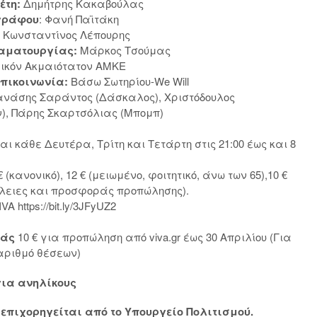
έτη:
Δημήτρης Κακαβούλας
γράφου
: Φανή Παϊτάκη
:
Κωνσταντίνος Λέπουρης
αματουργίας:
Μάρκος Τσούμας
ικόν Ακμαιότατον ΑΜΚΕ
Επικοινωνία:
Βάσω Σωτηρίου-We Will
νάσης Σαράντος (Δάσκαλος), Χριστόδουλος
ν), Πάρης Σκαρτσόλιας (Μπομπ)
αι κάθε Δευτέρα, Τρίτη και Τετάρτη στις 21:00 έως και 8
€ (κανονικό), 12 € (μειωμένο, φοιτητικό, άνω των 65),10 €
λειες και προσφοράς προπώλησης).
VA https://bit.ly/3JFyUZ2
ράς
10 € για προπώληση από viva.gr έως 30 Απριλίου (Για
αριθμό θέσεων)
ια ανηλίκους
επιχορηγείται από το Υπουργείο Πολιτισμού.