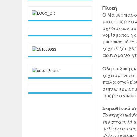
Πλοκή
Ο Μάμετ παρακ
μιας αμερικάν
σχεδιάζουν μι
νομίσματα, η ο
μικρόκοσμό του
ξεχειλίζει, βλ
αδύναμο να γί
Όλη η πλοκή εκ
ξεχασμένοι απ
παλαιοπωλείου,
στην επιχειρημ
αμερικανικού 
Σκηνοθετικό 
Το εκρηκτικό έ
την απατηλή μ
φιλία και του
σκληρό κόσμο 