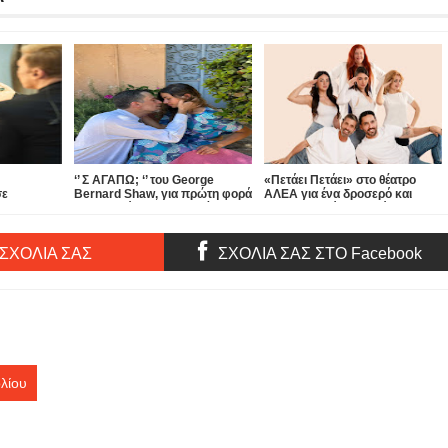
‘’ Σ ΑΓΑΠΩ; ‘’ του George
«Πετάει Πετάει» στο θέατρο
σε
Bernard Shaw, για πρώτη φορά
ΑΛΕΑ για ένα δροσερό και
τα» στο
στην Ελλάδα, στην αυλή του
απολαυστικό καλοκαίρι...
θεάτρου ΑΠΟ ΚΟΙΝΟΥ!
 ΣΧΟΛΙΑ ΣΑΣ
ΣΧΟΛΙΑ ΣΑΣ ΣΤΟ Facebook
λίου