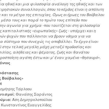
ια ηθική και μια φιλοσοφία ανάλογη της ηθικής και των
ειρησιακών συναλλαγών, όπου το κέρδος είναι η απόλυτη
και το μέτρο της επιτυχίας. Όμως οι ήρωες του Βούβαλου
 μέσα τους και παρά το πρώτο τους επίπεδο που
 την αγωνία για χρήμα -που ταυτίζεται στη φιλοσοφία
ας καπιταλιστικής «ευρωπαϊκής» ζωής - υπάρχει και η
ών ψυχών που πάλλονται να βρουν νόημα για να
να σύστημα που συνεχώς τις αποβάλλει. Το έργο είναι
ύ στην τελική μεγάλη μάχη μεταξύ προδοσίας και
ιλίας, αλήθειας και ψέματος, ζωής και θανάτου
προσποίητη αγάπη έστω και μ’ έναν χαμένο «θησαυρό».
άντος
αράστασης
ς Βούβαλος»
t
ημήτρης Τάρλοου
ωτισμοί
: Θανάσης Σαράντος
ούμια:
Άση Δημητρολοπούλου
:
Κωνσταντίνος Ευαγγελίδης