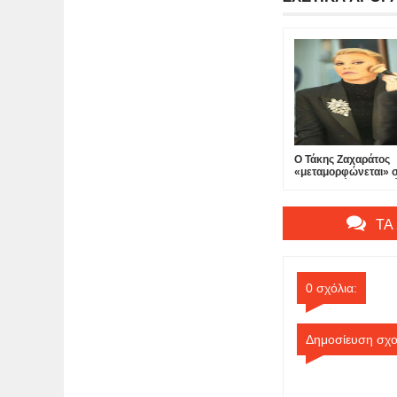
Ο Τάκης Ζαχαράτος
«μεταμορφώνεται» 
«Δεσποινίς Μαργαρί
θέατρο Πτι Παλαί...
ΤΑ
0 σχόλια:
Δημοσίευση σχο