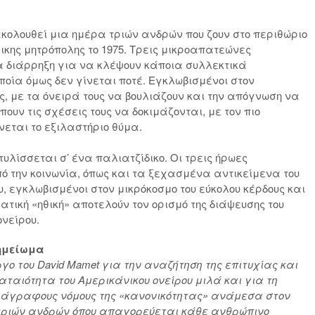
ολουθεί μια ημέρα τριών ανδρών που ζουν στο περιθώριο
ικης μητρόπολης το 1975. Τρεις μικροαπατεώνες
α διάρρηξη για να κλέψουν κάποια συλλεκτικά
ποία όμως δεν γίνεται ποτέ. Εγκλωβισμένοι στον
ς, με τα όνειρά τους να βουλιάζουν και την απόγνωση να
έπουν τις σχέσεις τους να δοκιμάζονται, με τον πιο
νεται το εξιλαστήριο θύμα.
τυλίσσεται σ’ ένα παλιατζίδικο. Οι τρεις ήρωες
ό την κοινωνία, όπως και τα ξεχασμένα αντικείμενα του
 εγκλωβισμένοι στον μικρόκοσμο του εύκολου κέρδους και
ατική «ηθική» αποτελούν τον ορισμό της διάψευσης του
ονείρου.
σημείωμα
ργο του David Mamet για την αναζήτηση της επιτυχίας και
αταιότητα του Αμερικάνικου ονείρου μιλά και για τη
ς άγραφους νόμους της «κανονικότητας» ανάμεσα στον
τριών ανδρών όπου απαγορεύεται κάθε ανθρώπινο