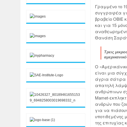
Γραμμένο το 19
συγγραφέα για
βραβείο OBIE κ
και για 15 μό
αναθεωρημένη 
Θανάση Σαράν
Τρεις μικρ
αμερικανικό
Ο «Αμερικάνικ
είναι μια σύγχ
άγρια σάτιρα 
απατηλή λάμψη
ανθρώπινων σχέ
Mamet-εκπληκτι
ανδρών που ζου
για να πιάσου
υποτιθεμένης 
της επιτυχίας 