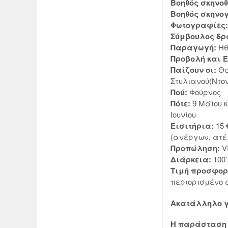
Βοηθός σκηνοθ
Βοηθός σκηνο
Φωτογραφίες
Σύμβουλος δρ
Παραγωγή:
Ηθ
Προβολή και 
Παίζουν οι:
Θα
Στυλιανού(Ντο
Πού:
Φούρνος
Πότε:
9 Μάϊου κ
Ιουνίου
Εισιτήρια:
15 
(ανέργων, ατέ
Προπώληση:
VI
Διάρκεια:
100’
Τιμή προσφο
περιορισμένο 
Ακατάλληλο γ
Η παράσταση 