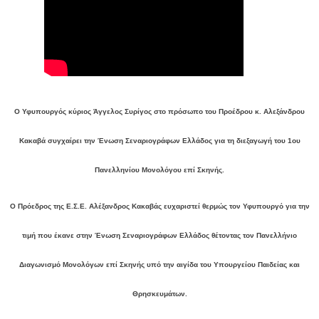
Ο Υφυπουργός κύριος Άγγελος Συρίγος στο πρόσωπο του Προέδρου κ. Αλεξάνδρου
Κακαβά συγχαίρει την Ένωση Σεναριογράφων Ελλάδος για τη διεξαγωγή του 1ου
Πανελληνίου Μονολόγου επί Σκηνής.
Ο Πρόεδρος της Ε.Σ.Ε. Αλέξανδρος Κακαβάς ευχαριστεί θερμώς τον Υφυπουργό για την
τιμή που έκανε στην Ένωση Σεναριογράφων Ελλάδος θέτοντας τον Πανελλήνιο
Διαγωνισμό Μονολόγων επί Σκηνής υπό την αιγίδα του Υπουργείου Παιδείας και
Θρησκευμάτων.