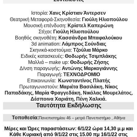
Ιστορία:
Χανς Κρίστιαν Άντερσεν
Θεατρική Μεταφορά-Σκηνοθεσία:
Γιούλη Ηλιοπούλου
Μουσική επένδυση:
Κρίστελ Καπερώνη
Στίχοι:
Γιούλη Ηλιοπούλου
Βοηθός σκηνοθέτη:
Κασσάνδρα Μπαφαλούκου
3d animation:
Λάμπρος Σούνδιας
Σκηνικά-κοστούμια:
Τζούλια Μάρκο
Ειδικές κατασκευές:
Θοδωρής Τσιμπλάκης
Μαλλιά – make up:
Θοδωρής Ζήσης
Δ/νση παραγωγής:
Αντώνης Μαρκογιάννης
Παραγωγή:
ΤΕΧΝΟΔΡΟΜΙΟ
Επικοινωνία:
Κωνσταντίνος Πλατής
Πρωταγωνιστούν:
Μαριέτα Βασιλάκη,
Νίκος
Παπαδάκης,
Μαρία Φραγγεδάκη, Νικόλας Μουρελάτος,
Δέσποινα Χαριάτη, Πένη Χαλκιά.
Ταυτότητα Εκδήλωσης
Τοποθεσία:
Πανεπιστημίου 46 – μετρό Πανεπιστήμιο , Αθήνα
Μέρες και Ώρες παραστάσεων: 6/1/22 ώρα 14,30 μ.μ και
Κάθε Κυριακή από 9/1/22 στις 15.00 πμ 16/1/22 στις