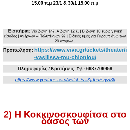
15,00 π.μ 23/1 & 30/1 15,00 π.μ
Eισιτήρια:
Vip
Ζώνη 14€, Α Ζώνη 12 €, | Β Ζώνη 10 ευρώ γενική
είσοδος | Ανέργων – Πολυτέκνων 9€ | Ειδικές τιμές για Γκρουπ άνω των
20 ατόμων .
https://www.viva.gr/tickets/theater/i
Προπώληση:
-vasilissa-tou-chioniou/
Πληροφορίες / Κρατήσεις:
6937709958
Τηλ.:
https://www.youtube.com/watch?v=XjdbdEvyS3k
2) Η Κοκκινοσκουφίτσα στο
δάσος
των