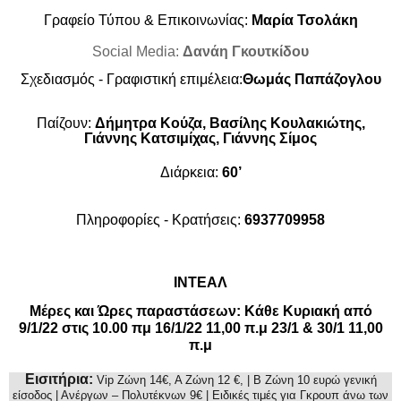
Γραφείο Τύπου & Επικοινωνίας:
Μαρία Τσολάκη
Social Media:
Δανάη Γκουτκίδου
Σχεδιασμός - Γραφιστική επιμέλεια:
Θωμάς Παπάζογλου
Παίζουν:
Δήμητρα Κούζα, Βασίλης Κουλακιώτης,
Γιάννης Κατσιμίχας, Γιάννης Σίμος
Διάρκεια:
60’
Πληροφορίες - Κρατήσεις:
6937709958
ΙΝΤΕΑΛ
Μέρες και Ώρες παραστάσεων: Κάθε Κυριακή από
9/1/22 στις 10.00 πμ 16/1/22 11,00 π.μ 23/1 & 30/1 11,00
π.μ
Eισιτήρια:
Vip
Ζώνη 14€, Α Ζώνη 12 €, | Β Ζώνη 10 ευρώ γενική
είσοδος | Ανέργων – Πολυτέκνων 9€ | Ειδικές τιμές για Γκρουπ άνω των