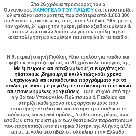
Στα 26 χρόνια προσφοράς του ο
Οργανισμός
ΧΑΜΟΓΕΛΟ ΤΟΥ ΠΑΙΔΙΟΥ
έχει υποστηρίξει
ολιστικά και ασταμάτητα, περισσότερα από 1.800.300
παιδιά και τις οικογένειές τους, πανελλαδικά, 365 ημέρες
τον χρόνο, 24 ώρες την ημέρα, μέσω εξειδικευμένων &
αποτελεσματικών δράσεων για την πρόληψη και
καταπολέμηση φαινομένων που απειλούν τα παιδιά.
.
Η θεατρική σκηνή Γιούλης Ηλιοπούλου για παιδιά και
εφήβους γιορτάζει φέτος τα 20 χρόνια λειτουργίας της
.
Με έμπειρου
ς και καταξιωμένους συνεργάτες και
ηθοποιούς ,δημιουργεί ανελλιπώς κάθε χρόνο
ψυχαγωγικά και εκπαιδευτικά προγράμματα για τα
παιδιά, με ιδιαίτερα μεγάλη ανταπόκριση από το κοινό
και επανειλημμένες βραβεύσεις .
Τελεί συχνά υπό την
αιγίδα του Υπουργείου Πολιτισμού & Παιδείας και
στηρίζει κάθε χρόνο τους οργανισμούς που
υποστηρίζουν ολιστικά και ασταμάτητα παιδιά από
αδύναμες κοινωνικά ομάδες, διαθέτοντας μέρος των
εσόδων από τα εισιτήρια των θεατρικών παραστάσεων
που παρουσιάζει στα κεντρικά
θέατρα της Αθήνας αλλά
και σε μεγάλα φεστιβάλ σε ολόκληρη την Ελλάδα.