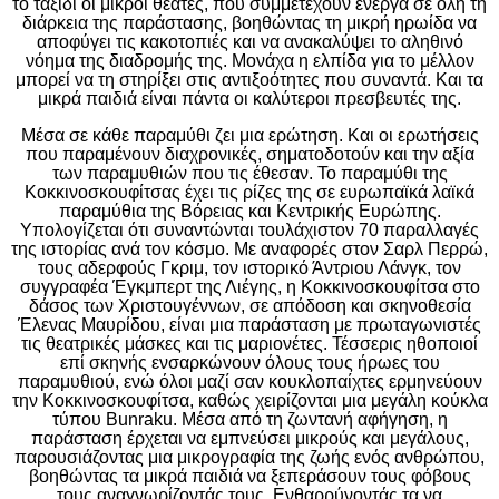
το ταξίδι οι μικροί θεατές, που συμμετέχουν ενεργά σε όλη τη
διάρκεια της παράστασης, βοηθώντας τη μικρή ηρωίδα να
αποφύγει τις κακοτοπιές και να ανακαλύψει το αληθινό
νόημα της διαδρομής της. Μονάχα η ελπίδα για το μέλλον
μπορεί να τη στηρίξει στις αντιξοότητες που συναντά. Και τα
μικρά παιδιά είναι πάντα οι καλύτεροι πρεσβευτές της.
Μέσα σε κάθε παραμύθι ζει μια ερώτηση. Και οι ερωτήσεις
που παραμένουν διαχρονικές, σηματοδοτούν και την αξία
των παραμυθιών που τις έθεσαν. Το παραμύθι της
Κοκκινοσκουφίτσας έχει τις ρίζες της σε ευρωπαϊκά λαϊκά
παραμύθια της Βόρειας και Κεντρικής Ευρώπης.
Υπολογίζεται ότι συναντώνται τουλάχιστον 70 παραλλαγές
της ιστορίας ανά τον κόσμο. Με αναφορές στον Σαρλ Περρώ,
τους αδερφούς Γκριμ, τον ιστορικό Άντριου Λάνγκ, τον
συγγραφέα Έγκμπερτ της Λιέγης, η Κοκκινοσκουφίτσα στο
δάσος των Χριστουγέννων, σε απόδοση και σκηνοθεσία
Έλενας Μαυρίδου, είναι μια παράσταση με πρωταγωνιστές
τις θεατρικές μάσκες και τις μαριονέτες. Τέσσερις ηθοποιοί
επί σκηνής ενσαρκώνουν όλους τους ήρωες του
παραμυθιού, ενώ όλοι μαζί σαν κουκλοπαίχτες ερμηνεύουν
την Κοκκινοσκουφίτσα, καθώς χειρίζονται μια μεγάλη κούκλα
τύπου Bunraku. Μέσα από τη ζωντανή αφήγηση, η
παράσταση έρχεται να εμπνεύσει μικρούς και μεγάλους,
παρουσιάζοντας μια μικρογραφία της ζωής ενός ανθρώπου,
βοηθώντας τα μικρά παιδιά να ξεπεράσουν τους φόβους
τους αναγνωρίζοντάς τους. Ενθαρρύνοντάς τα να