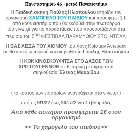
Πανεπιστημίου 46 –μετρό Πανεπιστήμιο
Η
Παιδική σκηνή Γιούλης Ηλιοπούλου
στηρίζει τον
οργανισμό
ΧΑΜΟΓΕΛΟ ΤΟΥ ΠΑΙΔΙΟΥ
και προσφέρει 1 €
από κάθε εισιτήριο που θα εκδοθεί στην πλατφόρμα
του
viva
.
gr
για τις παραστάσεις που παρουσιάζονται στα
ου
πλαίσια του 5
ΦΕΣΤΙΒΑΛ ΠΑΡΑΜΥΘΙΟΥ ΣΤΟ ΙΝΤΕΑΛ
Η ΒΑΣΙΛΙΣΣΑ ΤΟΥ ΧΙΟΝΙΟΥ
του Χάνς Κρίστιαν Άντερσεν
σε θεατρική μεταφορά και σκηνοθεσία
Γιούλης Ηλιοπούλου
Η ΚΟΚΚΙΝΟΣΚΟΥΦΙΤΣΑ ΣΤΟ ΔΑΣΟΣ ΤΩΝ
ΧΡΙΣΤΟΥΓΕΝΝΩΝ
σε θεατρική μεταφορά και
σκηνοθεσία
Έλενας Μαυρίδου
( το κόστος των εισιτηρίων αναγράφεται στο
viva
.
gr
)
από τις
9/1/22 έως 30/1/22
για 4 εβδομάδες
Από κάθε εισιτήριο προσφέρεται 1€ στον
οργανισμό
<< Το χαμόγελο του παιδιού>>