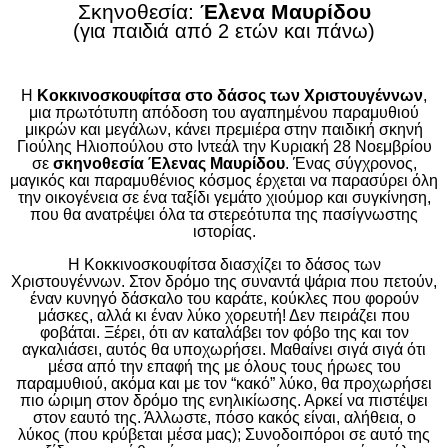
Σκηνοθεσία:
Έλενα Μαυρίδου
(για παιδιά από 2 ετών και πάνω)
Η
Κοκκινοσκουφίτσα στο δάσος των Χριστουγέννων
,
μια πρωτότυπη απόδοση του αγαπημένου παραμυθιού
μικρών και μεγάλων, κάνει πρεμιέρα στην παιδική σκηνή
Γιούλης Ηλιοπούλου στο Ιντεάλ την Κυριακή 28 Νοεμβρίου
σε
σκηνοθεσία Έλενας Μαυρίδου
. Ένας σύγχρονος,
μαγικός και παραμυθένιος κόσμος έρχεται να παρασύρει όλη
την οικογένεια σε ένα ταξίδι γεμάτο χιούμορ και συγκίνηση,
που θα ανατρέψει όλα τα στερεότυπα της πασίγνωστης
ιστορίας.
Η Κοκκινοσκουφίτσα διασχίζει το δάσος των
Χριστουγέννων. Στον δρόμο της συναντά ψάρια που πετούν,
έναν κυνηγό δάσκαλο του καράτε, κούκλες που φορούν
μάσκες, αλλά κι έναν λύκο χορευτή! Δεν πειράζει που
φοβάται. Ξέρει, ότι αν καταλάβει τον φόβο της και τον
αγκαλιάσει, αυτός θα υποχωρήσει. Μαθαίνει σιγά σιγά ότι
μέσα από την επαφή της με όλους τους ήρωες του
παραμυθιού, ακόμα και με τον “κακό” λύκο, θα προχωρήσει
πιο ώριμη στον δρόμο της ενηλικίωσης. Αρκεί να πιστέψει
στον εαυτό της. Άλλωστε, πόσο κακός είναι, αλήθεια, ο
λύκος (που κρύβεται μέσα μας); Συνοδοιπόροι σε αυτό της