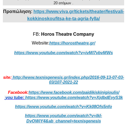
20 ατόμων .
Προπώληση:
https://www.viva.gr/tickets/theater/festivali-
kokkinoskoufitsa-ke-ta-agria-fylla/
FB:
Horos Theatre Company
Website:
https://horostheatre.gr/
https://www.youtube.com/watch?v=ivMl7vbvMWs
site
:
http://www.texnisgenesis.gr/index.php/2016-09-13-07-03-
03/107-2021-22
Facebook
:
https://www.facebook.com/paidikiskinigioulis/
you tube:
https://www.youtube.com/watch?v=XjdbdEvyS3k
https://www.youtube.com/watch?v=Kk08Ofs5nfo
https://www.youtube.com/watch?v=lkI-
DvOWiY4&ab_channel=texnisgenesis