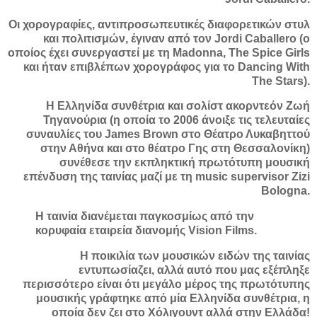
Οι χορογραφίες, αντιπροσωπευτικές διαφορετικών στυλ
και πολιτισμών, έγιναν από τον Jordi Caballero (ο
οποίος έχει συνεργαστεί με τη Madonna, The Spice Girls
και ήταν επιβλέπων χορογράφος για το Dancing With
The Stars).
Η Ελληνίδα συνθέτρια και σολίστ ακορντεόν Ζωή
Τηγανούρια (η οποία το 2006 άνοιξε τις τελευταίες
συναυλίες του James Brown στο Θέατρο Λυκαβηττού
στην Αθήνα και στο θέατρο Γης στη Θεσσαλονίκη)
συνέθεσε την εκπληκτική πρωτότυπη μουσική
επένδυση της ταινίας μαζί με τη music supervisor Zizi
Bologna.
Η ταινία διανέμεται παγκοσμίως από την
κορυφαία εταιρεία διανομής Vision Films.
Η ποικιλία των μουσικών ειδών της ταινίας
εντυπωσίαζει, αλλά αυτό που μας εξέπληξε
περισσότερο είναι ότι μεγάλο μέρος της πρωτότυπης
μουσικής γράφτηκε από μία Ελληνίδα συνθέτρια, η
οποία δεν ζει στο Χόλιγουντ αλλά στην Ελλάδα!