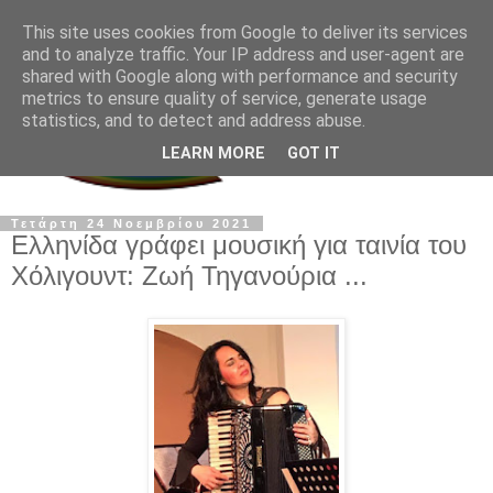
This site uses cookies from Google to deliver its services
and to analyze traffic. Your IP address and user-agent are
shared with Google along with performance and security
metrics to ensure quality of service, generate usage
statistics, and to detect and address abuse.
LEARN MORE
GOT IT
Τετάρτη 24 Νοεμβρίου 2021
Ελληνίδα γράφει μουσική για ταινία του
Χόλιγουντ: Ζωή Τηγανούρια ...