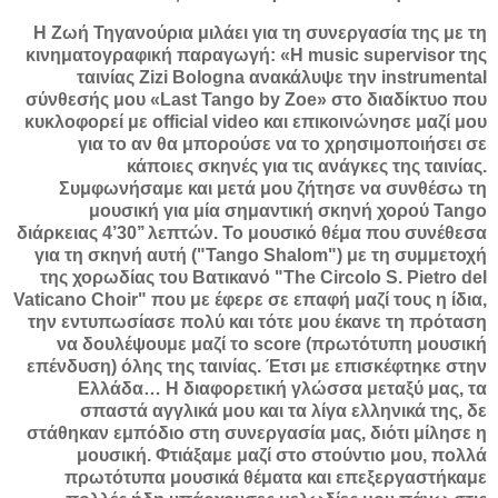
Η Ζωή Τηγανούρια μιλάει για τη συνεργασία της με τη
κινηματογραφική παραγωγή: «Η music supervisor της
ταινίας Zizi Bologna ανακάλυψε την instrumental
σύνθεσής μου «Last Tango by Zoe» στο διαδίκτυο που
κυκλοφορεί με οfficial video και επικοινώνησε μαζί μου
για το αν θα μπορούσε να το χρησιμοποιήσει σε
κάποιες σκηνές για τις ανάγκες της ταινίας.
Συμφωνήσαμε και μετά μου ζήτησε να συνθέσω τη
μουσική για μία σημαντική σκηνή χορού Tango
διάρκειας 4’30’’ λεπτών. Το μουσικό θέμα που συνέθεσα
για τη σκηνή αυτή ("Tango Shalom") με τη συμμετοχή
της χορωδίας του Βατικανό "The Circolo S. Pietro del
Vaticano Choir" που με έφερε σε επαφή μαζί τους η ίδια,
την εντυπωσίασε πολύ και τότε μου έκανε τη πρόταση
να δουλέψουμε μαζί το score (πρωτότυπη μουσική
επένδυση) όλης της ταινίας. Έτσι με επισκέφτηκε στην
Ελλάδα… Η διαφορετική γλώσσα μεταξύ μας, τα
σπαστά αγγλικά μου και τα λίγα ελληνικά της, δε
στάθηκαν εμπόδιο στη συνεργασία μας, διότι μίλησε η
μουσική. Φτιάξαμε μαζί στο στούντιο μου, πολλά
πρωτότυπα μουσικά θέματα και επεξεργαστήκαμε