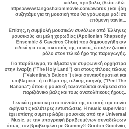
κιόλας προβολές (δείτε εδώ:
https://www.tangoshalommovie.com/awards ) και ήδη
συζητάμε για τη μουσική που θα γράψουμε μαζί σε
επόμενη ταινία...
Επίσης, η συμβολή μουσικών συνόλων από Έλληνες
μουσικούς και μέλη χορωδίας (Apollonian Rhapsody
Ensemble & Caveiros Choir) που δημιουργήθηκαν
ειδικά για τους σκοπούς της ταινίας, έπαιξαν ζωτικό
ρόλο στον τελικό ήχο της παραγωγής.
Για παράδειγμα, τα θέματα για συμφωνική ορχήστρα
στην έναρξη ("The Holy Land") και στους τίτλους τέλους
("Valentina's Baloon") είναι συναισθηματικά και
επιβλητικά.. ή το θέμα της τελικής σκηνής ("Peel The
Banana") όπου η μουσική ταλαντεύεται ανάμεσα στο
παριζιάνικο βαλς και τους ανατολίτικους ήχους..
Γενικά η μουσική στο σύνολό της σε αυτή την ταινία
αφήνει τις καλύτερες εντυπώσεις. Η music supervisor
έχει επίσης συμπεριλάβει μουσικές από την Universal
Music, με την υπογραφή βραβευμένων συναδέλφων
όπως, τον βραβευμένο με Grammy® Gordon Goodwin,