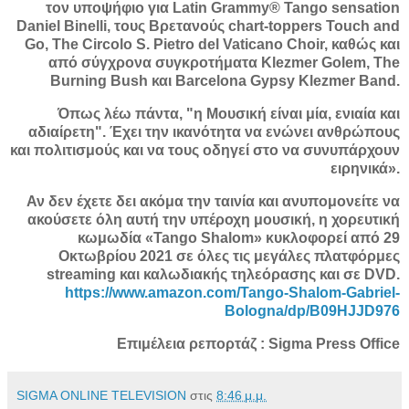
τον υποψήφιο για Latin Grammy® Tango sensation
Daniel Binelli, τους Βρετανούς chart-toppers Touch and
Go, The Circolo S. Pietro del Vaticano Choir, καθώς και
από σύγχρονα συγκροτήματα Klezmer Golem, The
Burning Bush και Barcelona Gypsy Klezmer Band.
Όπως λέω πάντα, "η Μουσική είναι μία, ενιαία και
αδιαίρετη". Έχει την ικανότητα να ενώνει ανθρώπους
και πολιτισμούς και να τους οδηγεί στο να συνυπάρχουν
ειρηνικά».
Αν δεν έχετε δει ακόμα την ταινία και ανυπομονείτε να
ακούσετε όλη αυτή την υπέροχη μουσική, η χορευτική
κωμωδία «Tango Shalom» κυκλοφορεί από 29
Οκτωβρίου 2021 σε όλες τις μεγάλες πλατφόρμες
streaming και καλωδιακής τηλεόρασης και σε DVD.
https://www.amazon.com/Tango-Shalom-Gabriel-
Bologna/dp/B09HJJD976
Επιμέλεια ρεπορτάζ : Sigma Press Office
SIGMA ONLINE TELEVISION
στις
8:46 μ.μ.