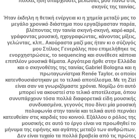
πολλές ήδη υπάρχουσες μελωδίες μου πάνω στις
σκηνές της ταινίας.
Ήταν έκδηλη η θετική ενέργεια κι η χημεία μεταξύ μας το
μεγάλο χρονικό διάστημα που εργαζόμασταν παρέα,
βλέποντας την ταινία σκηνή-σκηνή, καρέ-καρέ,
γράφοντας μουσική, ηχογραφώντας, κάνοντας μίξεις,
γελώντας, κλπ.. Ακούραστα μαζί μας ήταν κι ο σύζυγός
μου Στέλιος Γενεράλης που επιμελήθηκε τις
ενορχηστρώσεις, το sequencing και συνέθεσε κάποια
επιπλέον μουσικά θέματα. Αργότερα ήρθε στην Ελλάδα
και ο σκηνοθέτης της ταινίας Gabriel Bologna και η
πρωταγωνίστρια Renée Taylor, οι οποίοι
κατενθουσιάστηκαν με το τελικό αποτέλεσμα. Με τη Zizi
είναι σαν να γνωριζόμαστε χρόνια. Νομίζω ότι αυτό
μπορεί να ακουστεί στο τελικό αποτέλεσμα, όπου
συνυπάρχουν τόσα πολλά διαφορετικά είδη μουσικής
συνδυασμένα, γεγονός που δίνει μία μουσική
πολυφωνία στην ταινία και τελικά αυτό περνάει
κατευθείαν στις καρδιές του κοινού. Εξάλλου ο ρόλος της
μουσικής σε αυτό το έργο είναι να προωθηθεί το
μήνυμα της ειρήνης και αγάπης μεταξύ των ανθρώπων.
Δεν είναι τυχαίο τα πολλά βραβεία από τις πρώτες