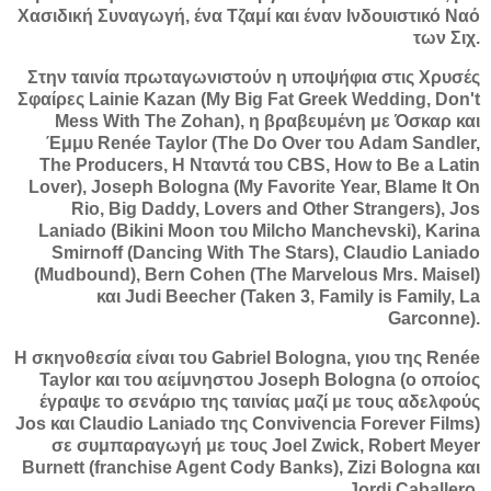
Χασιδική Συναγωγή, ένα Τζαμί και έναν Ινδουιστικό Ναό
των Σιχ.
Στην ταινία πρωταγωνιστούν η υποψήφια στις Χρυσές
Σφαίρες Lainie Kazan (My Big Fat Greek Wedding, Don't
Mess With The Zohan), η βραβευμένη με Όσκαρ και
Έμμυ Renée Taylor (The Do Over του Adam Sandler,
The Producers, Η Νταντά του CBS, How to Be a Latin
Lover), Joseph Bologna (My Favorite Year, Blame It On
Rio, Big Daddy, Lovers and Other Strangers), Jos
Laniado (Bikini Moon του Milcho Manchevski), Karina
Smirnoff (Dancing With The Stars), Claudio Laniado
(Mudbound), Bern Cohen (The Marvelous Mrs. Maisel)
και Judi Beecher (Taken 3, Family is Family, La
Garconne).
Η σκηνοθεσία είναι του Gabriel Bologna, γιου της Renée
Taylor και του αείμνηστου Joseph Bologna (ο οποίος
έγραψε το σενάριο της ταινίας μαζί με τους αδελφούς
Jos και Claudio Laniado της Convivencia Forever Films)
σε συμπαραγωγή με τους Joel Zwick, Robert Meyer
Burnett (franchise Agent Cody Banks), Zizi Bologna και
Jordi Caballero.