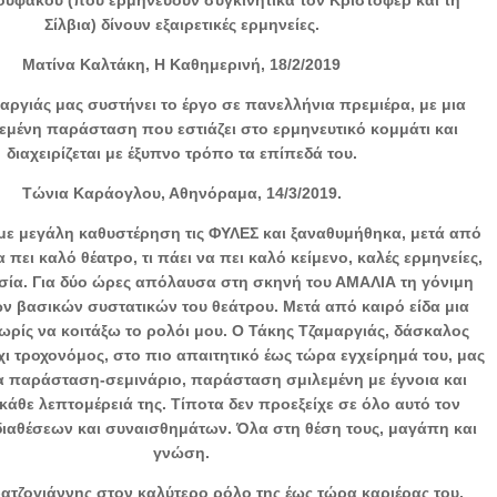
Σίλβια) δίνουν εξαιρετικές ερμηνείες.
Ματίνα Καλτάκη, Η Καθημερινή, 18/2/2019
αργιάς μας συστήνει το έργο σε πανελλήνια πρεμιέρα, με μια
εμένη παράσταση που εστιάζει στο ερμηνευτικό κομμάτι και
διαχειρίζεται με έξυπνο τρόπο τα επίπεδά του.
Τώνια Καράογλου, Αθηνόραμα, 14/3/2019.
 με μεγάλη καθυστέρηση τις ΦΥΛΕΣ και ξαναθυμήθηκα, μετά από
να πει καλό θέατρο, τι πάει να πει καλό κείμενο, καλές ερμηνείες,
ία. Για δύο ώρες απόλαυσα στη σκηνή του ΑΜΑΛΙΑ τη γόνιμη
ν βασικών συστατικών του θεάτρου. Μετά από καιρό είδα μια
ρίς να κοιτάξω το ρολόι μου. Ο Τάκης Τζαμαργιάς, δάσκαλος
ι τροχονόμος, στο πιο απαιτητικό έως τώρα εγχείρημά του, μας
 παράσταση-σεμινάριο, παράσταση σμιλεμένη με έγνοια και
κάθε λεπτομέρειά της. Τίποτα δεν προεξείχε σε όλο αυτό τον
ιαθέσεων και συναισθημάτων. Όλα στη θέση τους, μαγάπη και
γνώση.
τζογιάννης στον καλύτερο ρόλο της έως τώρα καριέρας του,