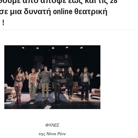
θουμε από απόψε έως και τις 28
ε μια δυνατή online θεατρική
 !
ΦΥΛΕΣ
της Νίνα Ρέιν