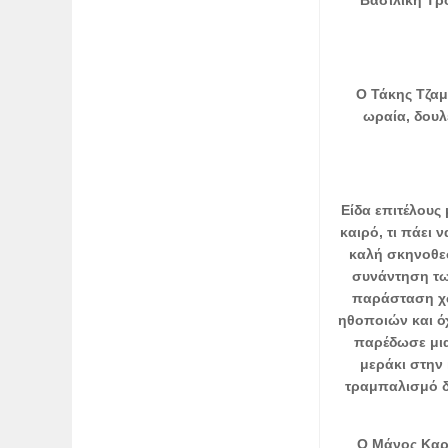
Ο Τάκης Τζαμ
ωραία, δουλ
Είδα επιτέλους
καιρό, τι πάει 
καλή σκηνοθεσ
συνάντηση τω
παράσταση χω
ηθοποιών και όχ
παρέδωσε μια
μεράκι στην 
τραμπαλισμό δ
Ο Μάνος Καρα