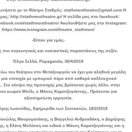
νωνήσετε με το Θέατρο Σταθμός: stathmostheatro@gmail.com Η
μας: http://stathmostheatro.gr/ Η σελίδα μας στο facebook:
acebook.com/stathmostheatro/ Ακολουθήστε μας στο Ιnstagram:
https://www.instagram.com/theatro_stathmos/
-Είπαν για εμάς-
ς πιο συγκινητικές και ουσιαστικές παραστάσεις της σεζόν.
Όλγα Σελλά, Popaganda, 30/4/2019
τεύω του θεάτρου στο Μεταξουργείο να έχει μια αληθινά μεγάλη
– μια επιτυχία με εμπορικό πέρα από καθαρά καλλιτεχνικό
 Στο κέντρο της προσοχής μας βρίσκεται χωρίς άλλο, στην
του κωφού Μπίλι, ο Μάνος Καρατζογιάννης.. Πρόκειται για
αξιοσημείωτη ερμηνεία.
ρης Ιωαννίδης, Εφημερίδα των Συντακτών, 18/2/2019
 Μανώλης Μαυροματάκης, η Βαγγελιώ Ανδρεαδάκη, ο Δημήτρης
, η Ελένη Μολέσκη και ειδικά ο Μάνος Καρατζογιάννης και η
ουφάκου (που ερμηνεύουν συγκινητικά τον Κρίστοφερ και τη