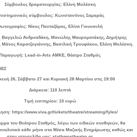
Σύμβουλος δραματουργίας: Ελένη Μολέσκη
πιστημονικός σύμβουλος: Κωνσταντίνος Σαμαράς
ωτογραφίες: Νίκος Πανταζάρας, Ελίνα Γιουνανλή
: Βαγγελιώ Ανδρεαδάκη, Μανώλης Μαυροματάκης, Δημήτρης
 Μάνος Καρατζογιάννης, Βασιλική Τρουφάκου, Ελένη Μολέσκη.
Παραγωγή: Lead-in-Arts ΑΜΚΕ, Θέατρο Σταθμός
ΙΕΣ
ευή 26, Σάββατο 27 και Κυριακή 28 Μαρτίου στις 19:00
Διάρκεια: 110 λεπτά
Τιμή εισιτηρίου: 10 ευρώ
η: https://www.viva.gr/tickets/theatre/streaming/fyles/
αμμα του Θεάτρου Σταθμός, λόγω των ειδικών συνθηκών, θα
αναλυτικά κάθε μήνα στα Μέσα Μαζικής Ενημέρωσης καθώς και
στην ιστοσελίδα μας: stathmostheatro.gr.