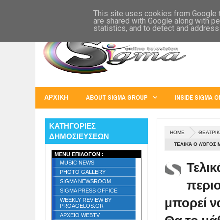
SIGMA WORLD
EUROPE
U.S.A.
AUSTRALIA
RUSS
This site uses cookies from Google to
are shared with Google along with pe
statistics, and to detect and address
ΑΡΧΙΚΗ
ABOUT SIGMA GROUP
INSIDE SIGMA O
ΚΑΤΗΓΟΡΙΕΣ
HOME
ΘΕΑΤΡΙΚ
ΔΗΜΟΣΙΕΥΣΕΩΝ
ΤΕΛΙΚΆ Ο ΛΌΓΟΣ 
MENU ΕΠΙΛΟΓΩΝ :
ΕΊΝΑΙ ΤΟ ΊΔΙΟ Ε
Τελικ
MUSIC NEWS
ΜΙΑ ΔΥΝΑΤΉ ONLI
PHOTO GALLERY
περιο
SIGMA NEWSROOM
SIGMA PRESS OFFICE
μπορεί να
WEEKLY REVIEW BY
PROAGELOS.GR
ΑΡΧΕΙΟ WEBTV