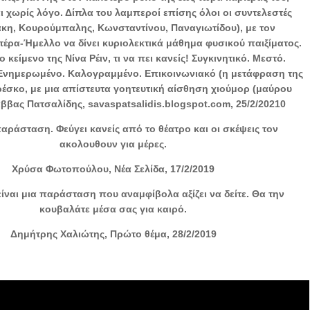
ι χωρίς λόγο. Δίπλα του λαμπεροί επίσης όλοι οι συντελεστές
κη, Κουρούμπαλης, Κωνσταντίνου, Παναγιωτίδου), με τον
ατέρα-Ήμελλο να δίνει κυριολεκτικά μάθημα φυσικού παιξίματος.
ο κείμενο της Νίνα Ρέιν, τι να πει κανείς! Συγκινητικό. Μεστό.
Ενημερωμένο. Καλογραμμένο. Επικοινωνιακό (η μετάφραση της
ρέσκο, με μια απίστευτα γοητευτική αίσθηση χιούμορ (μαύρου
άββας Πατσαλίδης, savaspatsalidis.blogspot.com, 25/2/20210
παράσταση. Φεύγει κανείς από το θέατρο και οι σκέψεις τον
ακολουθουν για μέρες.
Χρύσα Φωτοπούλου, Νέα Σελίδα, 17/2/2019
είναι μια παράσταση που αναμφίβολα αξίζει να δείτε. Θα την
κουβαλάτε μέσα σας για καιρό.
Δημήτρης Χαλιώτης, Πρώτο θέμα, 28/2/2019