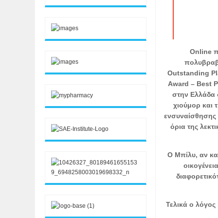
Οnline 
πολυβραβε
Outstanding Pl
Award – Best P
στην Ελλάδα 
χιούμορ και 
ενσυναίσθησης 
όρια της λεκτ
Ο Μπίλυ, αν κα
οικογένεια
διαφορετικό
Τελικά ο λόγος