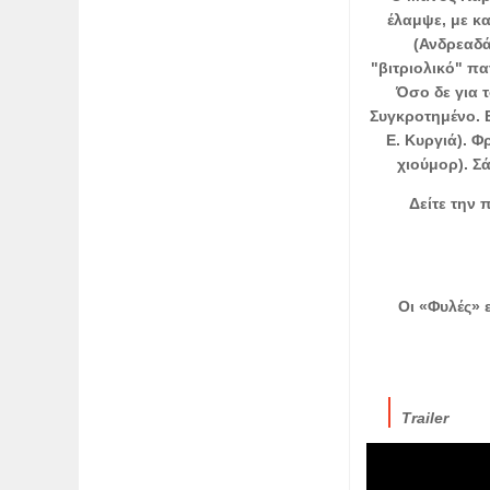
έλαμψε, με κα
(Ανδρεαδά
"βιτριολικό" π
Όσο δε για τ
Συγκροτημένο. 
Ε. Κυργιά). Φ
χιούμορ). Σ
Δείτε την 
Οι «Φυλές» 
Trailer