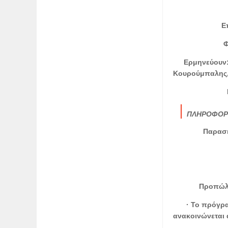
Ε
Φ
Ερμηνεύουν
Κουρούμπαλης,
ΠΛΗΡΟΦΟΡ
Παρασκ
Προπώλησ
· Το πρόγρ
ανακοινώνεται 