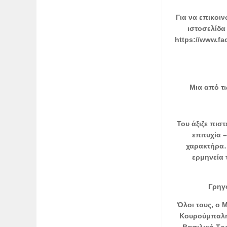
Για να επικοι
ιστοσελίδα 
https://www.f
Μια από τι
Του άξιζε πισ
επιτυχία 
χαρακτήρα…
ερμηνεία 
Γρηγό
Όλοι τους, ο
Κουρούμπαλης
Βασιλική Τρ