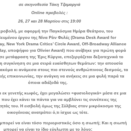
σε σκηνοθεσία Τάκη Τζαμαργιά
Οnline προβολές :
26, 27 και 28 Μαρτίου στις 19:00
προβολή, με αφορμή την Παγκόσμια Ημέρα Θεάτρου, του
υμένου έργου της Νίνα Ρέιν Φυλές (Drama Desk Award for
ay, New York Drama Critics’ Circle Award, Off-Broadway Alliance
lay, υποψήφιο για Olivier Award) που ανέβηκε για πρώτη φορά
σε μετάφραση της Έρις Κύργια, επεξεργάζεται δεξιοτεχνικά το
τη συγκίνηση σε μια σειρά ευαίσθητων θεμάτων: την απουσία
ακόμα κι ανάμεσα στους πιο στενούς ανθρώπινους δεσμούς, τα
ικής επικοινωνίας, την ανάγκη να ανήκεις σε μια φυλή παρά τα
όποια αδιέξοδά της.
ι εκ γενετής κωφός, έχει μεγαλώσει «φυσιολογικά» μέσα σε μια
 που έχει κάνει τα πάντα για να αμβλύνει τις συνέπειες της
τητάς του. Η εισβολή όμως της Σύλβιας στον μικρόκοσμο της
οικογένειας ανατρέπει ό,τι ίσχυε ως τότε.
 μπορεί να είναι τόσο περιοριστικός όσο η σιωπή; Και η σιωπή
μπορεί να είναι το ίδιο εύγλωττη με το λόγο;