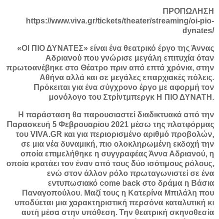
ΠΡΟΠΩΛΗΣΗ
https://www.viva.gr/tickets/theater/streaming/oi-pio-
dynates/
«ΟΙ ΠΙΟ ΔΥΝΑΤΕΣ» είναι ένα θεατρικό έργο της Άννας
Αδριανού που γνώρισε μεγάλη επιτυχία όταν
πρωτοανέβηκε στο Θέατρο πριν από επτά χρόνια, στην
Αθήνα αλλά και σε μεγάλες επαρχιακές πόλεις.
Πρόκειται για ένα σύγχρονο έργο με αφορμή τον
μονόλογο του Στρίντμπεργκ Η ΠΙΟ ΔΥΝΑΤΗ.
Η παράσταση θα παρουσιαστεί διαδικτυακά από την
Παρασκευή 5 Φεβρουαρίου 2021 μέσω της πλατφόρμας
του VIVA.GR και για περιορισμένο αριθμό προβολών,
σε μια νέα δυναμική, πιο ολοκληρωμένη εκδοχή την
οποία επιμελήθηκε η συγγραφέας Άννα Αδριανού, η
οποία κρατάει τον έναν από τους δύο ισότιμους ρόλους,
ενώ στον άλλον ρόλο πρωταγωνιστεί σε ένα
εντυπωσιακό come back στο δράμα η Βάσια
Παναγοπούλου. Μαζί τους η Κατερίνα Μπιλάλη που
υποδύεται μια χαρακτηριστική περσόνα καταλυτική κι
αυτή μέσα στην υπόθεση. Την θεατρική σκηνοθεσία