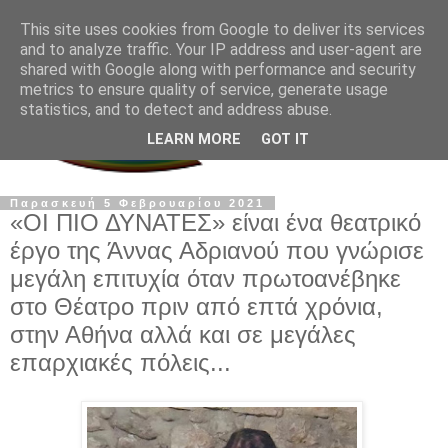
This site uses cookies from Google to deliver its services
and to analyze traffic. Your IP address and user-agent are
shared with Google along with performance and security
metrics to ensure quality of service, generate usage
statistics, and to detect and address abuse.
LEARN MORE
GOT IT
Παρασκευή 5 Φεβρουαρίου 2021
«ΟΙ ΠΙΟ ΔΥΝΑΤΕΣ» είναι ένα θεατρικό
έργο της Άννας Αδριανού που γνώρισε
μεγάλη επιτυχία όταν πρωτοανέβηκε
στο Θέατρο πριν από επτά χρόνια,
στην Αθήνα αλλά και σε μεγάλες
επαρχιακές πόλεις...