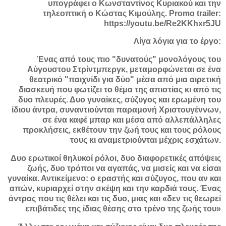
υπογράφει ο Κωνσταντίνος Κυριακού και την
τηλεοπτική ο Κώστας Κιμούλης. Promo trailer:
https://youtu.be/Re2KKhxr5JU
Λίγα λόγια για το έργο:
Ένας από τους πιο "δυνατούς" μονολόγους του
Αύγουστου Στρίντμπεργκ, μεταμορφώνεται σε ένα
θεατρικό "παιχνίδι για δύο" μέσα από μια αιρετική
διασκευή που φωτίζει το θέμα της απιστίας κι από τις
δυο πλευρές. Δυο γυναίκες, σύζυγος και ερωμένη του
ίδιου άντρα, συναντιούνται παραμονή Χριστουγέννων,
σε ένα καφέ μπαρ και μέσα από αλλεπάλληλες
προκλήσεις, εκθέτουν την ζωή τους και τους ρόλους
τους κι αναμετριούνται μέχρις εσχάτων.
Δυο ερωτικοί θηλυκοί ρόλοι, δυο διαφορετικές απόψεις
ζωής, δυο τρόποι να αγαπάς, να μισείς και να είσαι
γυναίκα. Αντικείμενο: ο εραστής και σύζυγος, που αν και
απών, κυριαρχεί στην σκέψη και την καρδιά τους. Ένας
άντρας που τις θέλει και τις δυο, μιας και «δεν τις θεωρεί
επιβάτιδες της ίδιας θέσης στο τρένο της ζωής του»