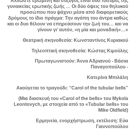
Άλλωστε ερωμένη και σύζυγος είναι δυο πλευρές της
γυναικείας ερωτικής ζωής … Οι δύο όψεις του θηλυκού
προσώπου που ψάχνει μέσα από διαφορετικούς
δρόμους το ίδιο πράγμα: Την αγάπη του άντρα καθώς
και οι δυο θέλουν να επηρεάσουν την ζωή του… και να
γίνουν γι’ αυτόν, «η μία και μοναδική»…»
Θεατρική σκηνοθεσία: Κωνσταντίνος Κυριακού
Τηλεοπτική σκηνοθεσία: Κώστας Κιμούλης
Πρωταγωνιστούν: Άννα Αδριανού - Βάσια
Παναγοπούλου -
Κατερίνα Μπιλάλη
Ακούγεται το τραγούδι: “Carol of the tubular bells”
(Μια διασκευή του «Carol of the bells» του Mykola
Leontovych, με στοιχεία από το «Tubular bells» του
Mike Oldfield)
Ερμηνεία, ενορχήστρωση, εκτέλεση: Εύα
Γιαννοπούλου