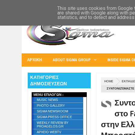
SIGMA WORLD
EUROPE
U.S.A.
AUSTRALIA
RUSS
This site uses cookies from Google to
are shared with Google along with pe
statistics, and to detect and address
ΑΡΧΙΚΗ
ABOUT SIGMA GROUP
INSIDE SIGMA O
ΚΑΤΗΓΟΡΙΕΣ
HOME
ΕΚΠΑΙΔ
ΔΗΜΟΣΙΕΥΣΕΩΝ
ΣΥΝΤΟΝΙΖΌΜΑΣΤΕ 
MENU ΕΠΙΛΟΓΩΝ :
ΕΛΛΆΔΑ ΚΑΙ ΣΤΟ 
Συντο
MUSIC NEWS
PHOTO GALLERY
στο F
SIGMA NEWSROOM
SIGMA PRESS OFFICE
στην Ελλ
WEEKLY REVIEW BY
PROAGELOS.GR
ΑΡΧΕΙΟ WEBTV