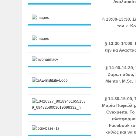
Αναλυτικό
§ 13:00-13:30,
τον κ. Κ
§ 13:30-14:00,
την κα Αναστασ
§ 14:00-14:30
Ζαρωτιάδου, P
Mentor, M.Sc. 
§ 14:30-15:00,
Μαρία Παφιώλη, 
Cvexperts. Το
πλατφόρμας
Facebook το
καθώς και να 