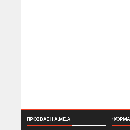
Item Reviewed:
Συντ
Ελλάδα και στο site
ΠΡΟΣΒΑΣΗ Α.ΜΕ.Α.
ΦΌΡΜΑ