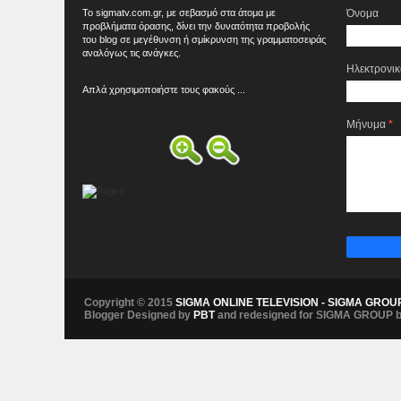
Το sigmatv.com.gr, με σεβασμό στα άτομα με
Όνομα
προβλήματα όρασης, δίνει την δυνατότητα προβολής
του blog σε μεγέθυνση ή σμίκρυνση της γραμματοσειράς
αναλόγως τις ανάγκες.
Ηλεκτρονι
Απλά χρησιμοποιήστε τους φακούς ...
Μήνυμα
*
Copyright © 2015
SIGMA ONLINE TELEVISION - SIGMA GROU
Blogger Designed by
PBT
and redesigned for SIGMA GROUP 