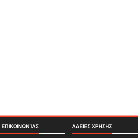
ονιζόμαστε με μια live συνάντηση στο Facebook του skywalker.gr-Εργασία στην
 «Βγαίνουμε Μπροστά»
Rating:
5
Reviewed By:
SIGMA ONLINE TELEVISION
 ΕΠΙΚΟΙΝΩΝΊΑΣ
ΑΔΕΙΕΣ ΧΡΗΣΗΣ