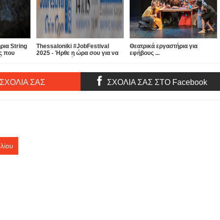
ρια String
Thessaloniki #JobFestival
Θεατρικά εργαστήρια για
ς που
2025 - Ήρθε η ώρα σου για να
εφήβους ...
έτης
βρεις δουλειά!
τη χρονιά
 ΣΧΟΛΙΑ ΣΑΣ
ΣΧΟΛΙΑ ΣΑΣ ΣΤΟ Facebook
αίους
φορετικά
αδόσεις...
λίου