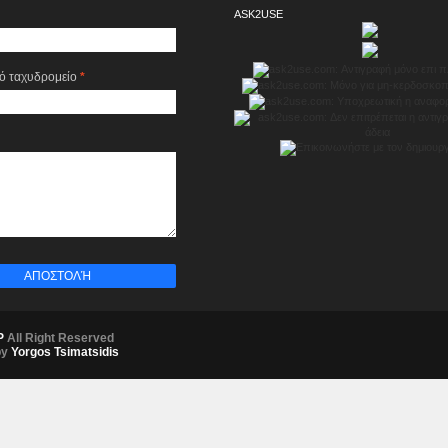
ASK2USE
κό ταχυδρομείο
*
P
All Right Reserved
by
Yorgos Tsimatsidis