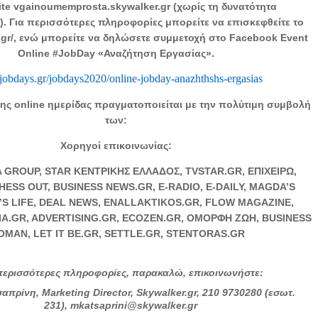
ite vgainoumemprosta.skywalker.gr (χωρίς τη δυνατότητα
 Για περισσότερες πληροφορίες μπορείτε να επισκεφθείτε το
s.gr/, ενώ μπορείτε να δηλώσετε συμμετοχή στο Facebook Event
Online #JobDay «Αναζήτηση Εργασίας».
//jobdays.gr/jobdays2020/online-jobday-anazhthshs-ergasias
ης online ημερίδας πραγματοποιείται με την πολύτιμη συμβολή
των:
Χορηγοί επικοινωνίας:
 GROUP, STAR ΚΕΝΤΡΙΚΗΣ ΕΛΛΑΔΟΣ, TVSTAR.GR, ΕΠΙΧΕΙΡΩ,
HESS OUT, BUSINESS NEWS.GR, E-RADIO, E-DAILY, MAGDA’S
’S LIFE, DEAL NEWS, ENALLAKTIKOS.GR, FLOW MAGAZINE,
IA.GR, ADVERTISING.GR, ECOZEN.GR, ΟΜΟΡΦΗ ΖΩΗ, BUSINESS
MAN, LET IT BE.GR, SETTLE.GR, STENTORAS.GR
περισσότερες πληροφορίες, παρακαλώ, επικοινωνήστε:
απρίνη, Marketing Director, Skywalker.gr, 210 9730280 (εσωτ.
231), mkatsaprini@skywalker.gr