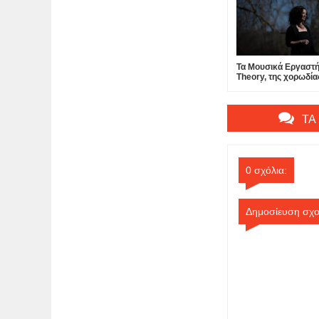
Τα Μουσικά Εργαστή
Theory, της χορωδία
δημιούργησε ο συνθ
Γιώργος Πατεράκης,
εγκαινιάζουν την τρί
των Singing Cycles,
ΤΑ
υποδεχόμενα κορυφ
καλλιτέχνες από δια
μουσικά είδη και παρ
0 σχόλια:
Δημοσίευση σχο