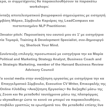
τερα, οι συμμετέχοντες θα παρακολουθήσουν τα παρακάτω
workshops:
 Σύνταξη αποτελεσματικού βιογραφικού σημειώματος με εισηγητή
ορβέση Μάρκο, Σύμβουλο Καριέρας της LeadCompass και
πιστοποιημένο NLP Practitioner.
 Elevator pitch: Παρουσίαση του εαυτού μου σε 1’ με εισηγήτρια
ία Τομαρά, Training & Development Specialist, συν-δημιουργό
της Sherlock Your Mind.
, Συνέντευξη επιλογής προσωπικού με εισηγήτρια την κα Μαρία
olitical and Marketing Strategy Analyst, Business Coach and
in Strategic Marketing, member of the Harvard Business Review
Advisory Council
 Τα social media στην αναζήτηση εργασίας με εισηγήτρια την κα
Επαγγελματικό Σύμβουλο, Executive CV Writer, Επικεφαλής της
 Online #JobDay «Αναζήτηση Εργασίας» θα διεξαχθεί μέσω της
 Zoom και θα μεταδοθεί ταυτόχρονα μέσω της πλατφόρμας
υ skywalker.gr ώστε το κοινό να μπορεί να παρακολουθήσει,
υποβάλει γραπτώς τα ερωτήματά του. Θα μεταδοθεί επίσης live