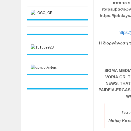
από το s
παρεμβάσεων).
https://jobday
https:
Η διοργάνωση τ
SIGMA MEDIA
VORIA.GR, T
NEWS, THAT
PAIDEIA-ERGAS
WO
Για 
Μαίρη Κατσ