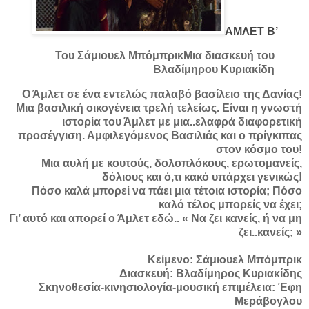
ΑΜΛΕΤ Β’
Του Σάμιουελ Μπόμπρικ
Μια διασκευή του
Βλαδίμηρου Κυριακίδη
Ο Άμλετ σε ένα εντελώς παλαβό βασίλειο της Δανίας!
Μια βασιλική οικογένεια τρελή τελείως. Είναι η γνωστή
ιστορία του Άμλετ με μια..ελαφρά διαφορετική
προσέγγιση. Αμφιλεγόμενος Βασιλιάς και ο πρίγκιπας
στον κόσμο του!
Μια αυλή με κουτούς, δολοπλόκους, ερωτομανείς,
δόλιους και ό,τι κακό υπάρχει γενικώς!
Πόσο καλά μπορεί να πάει μια τέτοια ιστορία; Πόσο
καλό τέλος μπορείς να έχει;
Γι’ αυτό και απορεί ο Άμλετ εδώ.. « Να ζει κανείς, ή να μη
ζει..κανείς; »
Κείμενο: Σάμιουελ Μπόμπρικ
Διασκευή: Βλαδίμηρος Κυριακίδης
Σκηνοθεσία-κινησιολογία-μουσική επιμέλεια: Έφη
Μεράβογλου