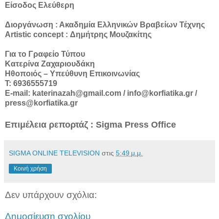
Είσοδος Ελεύθερη
Διοργάνωση : Ακαδημία Ελληνικών Βραβείων Τέχνης
Artistic concept : Δημήτρης Μουζακίτης
Για το Γραφείο Τύπου
Κατερίνα Ζαχαριουδάκη
Ηθοποιός – Υπεύθυνη Επικοινωνίας
Τ: 6936555719
E-mail: katerinazah@gmail.com / info@korfiatika.gr /
press@korfiatika.gr
Επιμέλεια ρεπορτάζ : Sigma Press Office
SIGMA ONLINE TELEVISION
στις
5:49 μ.μ.
Κοινή χρήση
Δεν υπάρχουν σχόλια:
Δημοσίευση σχολίου