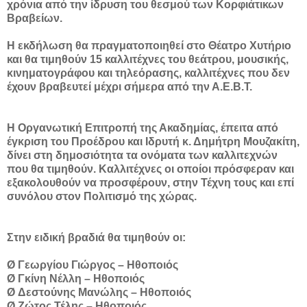
χρόνια από την ίδρυση του θεσμού των Κορφιάτικων
Βραβείων.
Η εκδήλωση θα πραγματοποιηθεί στο Θέατρο Χυτήριο
και θα τιμηθούν 15 καλλιτέχνες του θεάτρου, μουσικής,
κινηματογράφου και τηλεόρασης, καλλιτέχνες που δεν
έχουν βραβευτεί μέχρι σήμερα από την Α.Ε.Β.Τ.
Η Οργανωτική Επιτροπή της Ακαδημίας, έπειτα από
έγκριση του Προέδρου και Ιδρυτή κ. Δημήτρη Μουζακίτη,
δίνει στη δημοσιότητα τα ονόματα των καλλιτεχνών
που θα τιμηθούν. Καλλιτέχνες οι οποίοι πρόσφεραν και
εξακολουθούν να προσφέρουν, στην Τέχνη τους και επί
συνόλου στον Πολιτισμό της χώρας.
Στην ειδική βραδιά θα τιμηθούν οι:
Ø Γεωργίου Γιώργος – Ηθοποιός
Ø Γκίνη Νέλλη – Ηθοποιός
Ø Δεστούνης Μανώλης – Ηθοποιός
Ø Ζώτος Τέλης – Ηθοποιός