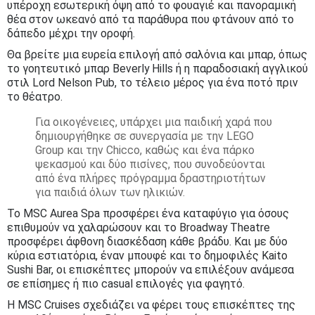
υπέροχη εσωτερική όψη από το φουαγιέ και πανοραμική
θέα στον ωκεανό από τα παράθυρα που φτάνουν από το
δάπεδο μέχρι την οροφή.
Θα βρείτε μια ευρεία επιλογή από σαλόνια και μπαρ, όπως
το γοητευτικό μπαρ Beverly Hills ή η παραδοσιακή αγγλικού
στιλ Lord Nelson Pub, το τέλειο μέρος για ένα ποτό πριν
το θέατρο.
Για οικογένειες, υπάρχει μια παιδική χαρά που
δημιουργήθηκε σε συνεργασία με την LEGO
Group και την Chicco, καθώς και ένα πάρκο
ψεκασμού και δύο πισίνες, που συνοδεύονται
από ένα πλήρες πρόγραμμα δραστηριοτήτων
για παιδιά όλων των ηλικιών.
Το MSC Aurea Spa προσφέρει ένα καταφύγιο για όσους
επιθυμούν να χαλαρώσουν και το Broadway Theatre
προσφέρει άφθονη διασκέδαση κάθε βράδυ. Και με δύο
κύρια εστιατόρια, έναν μπουφέ και το δημοφιλές Kaito
Sushi Bar, οι επισκέπτες μπορούν να επιλέξουν ανάμεσα
σε επίσημες ή πιο casual επιλογές για φαγητό.
Η MSC Cruises σχεδιάζει να φέρει τους επισκέπτες της