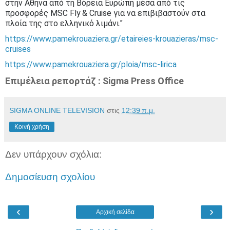
στην Αθήνα από τη Βόρεια Ευρώπη μέσα από τις
προσφορές MSC Fly & Cruise για να επιβιβαστούν στα
πλοία της στο ελληνικό λιμάνι."
https://www.pamekrouaziera.gr/etaireies-krouazieras/msc-
cruises
https://www.pamekrouaziera.gr/ploia/msc-lirica
Επιμέλεια ρεπορτάζ : Sigma Press Office
SIGMA ONLINE TELEVISION
στις
12:39 π.μ.
Κοινή χρήση
Δεν υπάρχουν σχόλια:
Δημοσίευση σχολίου
‹
›
Αρχική σελίδα