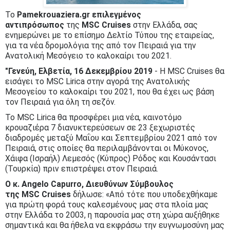
Το
Pamekrouaziera.gr επιλεγμένος
αντιπρόσωπος
της
MSC Cruises
στην Ελλάδα, σας
ενημερώνει με το επίσημο Δελτίο Τύπου της εταιρείας,
για τα νέα δρομολόγια της από τον Πειραιά για την
Ανατολική Μεσόγειο το καλοκαίρι του 2021.
"Γενεύη, Ελβετία, 16 Δεκεμβρίου 2019
- Η MSC Cruises θα
εισάγει το MSC Lirica στην αγορά της Ανατολικής
Μεσογείου το καλοκαίρι του 2021, που θα έχει ως βάση
τον Πειραιά για όλη τη σεζόν.
Το MSC Lirica θα προσφέρει μια νέα, καινοτόμο
κρουαζιέρα 7 διανυκτερεύσεων σε 23 ξεχωριστές
διαδρομές μεταξύ Μαΐου και Σεπτεμβρίου 2021 από τον
Πειραιά, στις οποίες θα περιλαμβάνονται οι Μύκονος,
Χάιφα (Ισραήλ) Λεμεσός (Κύπρος) Ρόδος και Κουσάντασι
(Τουρκία) πριν επιστρέψει στον Πειραιά.
Ο κ.
Angelo
Capurro
, Διευθύνων Σύμβουλος
της
MSC
Cruises
δήλωσε: «Από τότε που υποδεχθήκαμε
για πρώτη φορά τους καλεσμένους μας στα πλοία μας
στην Ελλάδα το 2003, η παρουσία μας στη χώρα αυξήθηκε
σημαντικά και θα ήθελα να εκφράσω την ευγνωμοσύνη μας