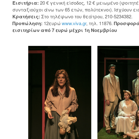
Εισιτήρια:
20 € γενική είσοδος, 12 € μειωμένο (φοιτητέ
συνταξιούχοι άνω των 65 ετών, πολύτεκνοι). Ισχύουν ει
Κρατήσεις:
Στο τηλέφωνο του θεάτρου, 210-5234382.
Προπώληση:
12ευρώ
www.viva.gr
, τηλ. 11876.
Προσφορά
εισιτηρίων από 7 ευρώ μέχρι 1η Νοεμβρίου