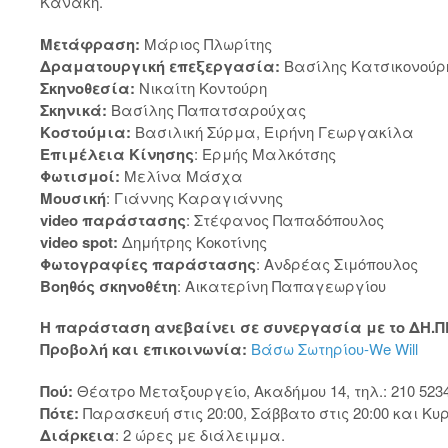
Κανάκη.
Μετάφραση:
Μάριος Πλωρίτης
Δραματουργική επεξεργασία:
Βασίλης Κατσικονούρ
Σκηνοθεσία:
Νικαίτη Κοντούρη
Σκηνικά:
Βασίλης Παπατσαρούχας
Κοστούμια:
Βασιλική Σύρμα, Ειρήνη Γεωργακίλα
Επιμέλεια Κίνησης
: Ερμής Μαλκότσης
Φωτισμοί:
Μελίνα Μάσχα
Mουσική
: Γιάννης Καραγιάννης
video παράστασης
: Στέφανος Παπαδόπουλος
video spot:
Δημήτρης Κοκοτίνης
Φωτογραφίες παράστασης
: Ανδρέας Σιμόπουλος
Βοηθός σκηνοθέτη
: Αικατερίνη Παπαγεωργίου
Η παράσταση ανεβαίνει σε συνεργασία με το ΔΗ.Π
Προβολή και επικοινωνία:
Βάσω Σωτηρίου-We Will
Πού:
Θέατρο Μεταξουργείο, Ακαδήμου 14, τηλ.: 210 5234
Πότε:
Παρασκευή στις 20:00, Σάββατο στις 20:00 και Κυρ
Διάρκεια
: 2 ώρες με διάλειμμα.