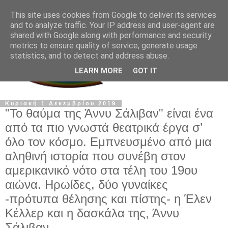
This site uses cookies from Google to deliver its services
and to analyze traffic. Your IP address and user-agent are
shared with Google along with performance and security
metrics to ensure quality of service, generate usage
statistics, and to detect and address abuse.
LEARN MORE
GOT IT
Κυριακή 1 Δεκεμβρίου 2019
"Το θαύμα της Άννυ Σάλιβαν" είναι ένα
από τα πιο γνωστά θεατρικά έργα σ’
όλο τον κόσμο. Εμπνευσμένο από μια
αληθινή ιστορία που συνέβη στον
αμερικανικό νότο στα τέλη του 19ου
αιώνα. Ηρωίδες, δύο γυναίκες
-πρότυπα θέλησης και πίστης- η Έλεν
Κέλλερ και η δασκάλα της, Άννυ
Σάλιβαν...