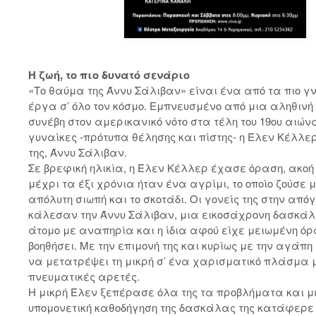
Η ζωή, το πιο δυνατό σενάριο
«Το θαύμα της Άννυ Σάλιβαν» είναι ένα από τα πιο 
έργα σ’ όλο τον κόσμο. Εμπνευσμένο από μια αληθινή 
συνέβη στον αμερικανικό νότο στα τέλη του 19ου αιώνα
γυναίκες -πρότυπα θέλησης και πίστης- η Έλεν Κέλλε
της, Άννυ Σάλιβαν.
Σε βρεφική ηλικία, η Έλεν Κέλλερ έχασε όραση, ακοή
μέχρι τα έξι χρόνια ήταν ένα αγρίμι, το οποίο ζούσε 
απόλυτη σιωπή και το σκοτάδι. Οι γονείς της στην από
κάλεσαν την Άννυ Σάλιβαν, μια εικοσάχρονη δασκάλ
άτομο με αναπηρία και η ίδια αφού είχε μειωμένη όρ
βοηθήσει. Με την επιμονή της και κυρίως με την αγάπ
να μετατρέψει τη μικρή σ’ ένα χαρισματικό πλάσμα 
πνευματικές αρετές.
Η μικρή Έλεν ξεπέρασε όλα της τα προβλήματα και μ
υπομονετική καθοδήγηση της δασκάλας της κατάφερε 