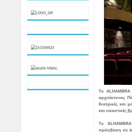
Το ALHAMBRA A
αρχιτέκτονας Π
θεατρικές και μ
και εικαστικές β
Το ALHAMBRA A
πρόσβαση σε άτ