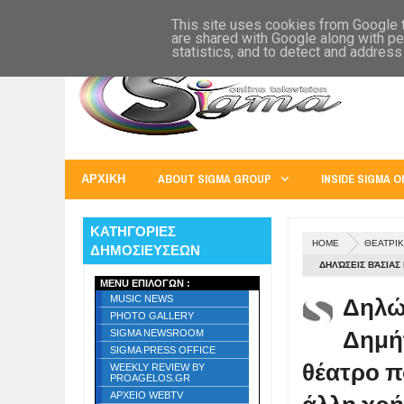
SIGMA WORLD
EUROPE
U.S.A.
AUSTRALIA
RUSS
This site uses cookies from Google to
are shared with Google along with pe
statistics, and to detect and address
ΑΡΧΙΚΗ
ABOUT SIGMA GROUP
INSIDE SIGMA O
ΚΑΤΗΓΟΡΙΕΣ
HOME
ΘΕΑΤΡΙΚ
ΔΗΜΟΣΙΕΥΣΕΩΝ
ΔΗΛΏΣΕΙΣ ΒΆΣΙΑ
MENU ΕΠΙΛΟΓΩΝ :
ΔΙΑΣΏΖΕΤΑΙ ΚΑΙ Δ
Δηλώ
MUSIC NEWS
ΔΥΝΆΜΕΙΣ ΜΑΣ, Σ
PHOTO GALLERY
Δημήτ
ΠΡΟΣ ΚΆΘΕ ΜΟΡΦΉ
SIGMA NEWSROOM
SIGMA PRESS OFFICE
θέατρο π
WEEKLY REVIEW BY
PROAGELOS.GR
ΑΡΧΕΙΟ WEBTV