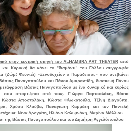
ρικό στην κεντρική σκηνή του ALHAMBRA ART THEATER
από
και Κυριακή θα κάνει το "διαμάντι" του Γάλλου συγγραφέα
u (Ζώρζ Φεϋντώ) «Ξενοδοχείον ο Παράδεισος» που ανεβαίνει
Βάσιας Παναγοπούλου και Πάνου Αμαραντίδη, διασκευή Πάνου
 μετάφραση Βάσιας Παναγοπούλου με ένα δυναμικό και κυρίως
 που απαρτίζεται από τους: Γιώργο Παρτσαλάκη, Βάσια
 Κώστα Αποστολάκη, Κώστα Φλωκατούλα, Τζένη Διαγούπη,
ρα, Χρύσα Κλούβα, Παναγιώτη Καρμάτη και τον Παντελή
ετέχουν: Νένα Δρογγίτη, Ηλιάνα Καλυμνάκη, Μαρίνα Μάλλιου
αι της Βάσιας Παναγοπούλου και του Δημήτρη Αγγελόπουλου.