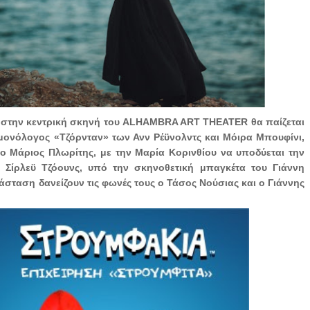
α στην κεντρική σκηνή του ALHAMBRA ART THEATER θα παίζεται
μονόλογος «Τζόρνταν» των Ανν Ρέϋνολντς και Μόιρα Μπουφίνι,
ο Μάριος Πλωρίτης, με την Μαρία Κορινθίου να υποδύεται την
 Σίρλεϋ Τζόουνς, υπό την σκηνοθετική μπαγκέτα του Γιάννη
άσταση δανείζουν τις φωνές τους ο Τάσος Νούσιας και ο Γιάννης