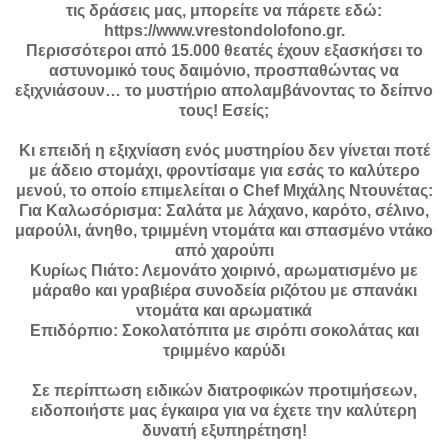
τις δράσεις μας, μπορείτε να πάρετε εδώ:
https://www.vrestondolofono.gr.
Περισσότεροι από 15.000 θεατές έχουν εξασκήσει το
αστυνομικό τους δαιμόνιο, προσπαθώντας να
εξιχνιάσουν… το μυστήριο απολαμβάνοντας το δείπνο
τους! Εσείς;
Κι επειδή η εξιχνίαση ενός μυστηρίου δεν γίνεται ποτέ
με άδειο στομάχι, φροντίσαμε για εσάς το καλύτερο
μενού, το οποίο επιμελείται ο Chef Μιχάλης Ντουνέτας:
Για Καλωσόρισμα: Σαλάτα με λάχανο, καρότο, σέλινο,
μαρούλι, άνηθο, τριμμένη ντομάτα και σπασμένο ντάκο
από χαρούπι
Κυρίως Πιάτο: Λεμονάτο χοιρινό, αρωματισμένο με
μάραθο και γραβιέρα συνοδεία ριζότου με σπανάκι
ντομάτα και αρωματικά
Επιδόρπιο: Σοκολατόπιτα με σιρόπι σοκολάτας και
τριμμένο καρύδι
Σε περίπτωση ειδικών διατροφικών προτιμήσεων,
ειδοποιήστε μας έγκαιρα για να έχετε την καλύτερη
δυνατή εξυπηρέτηση!