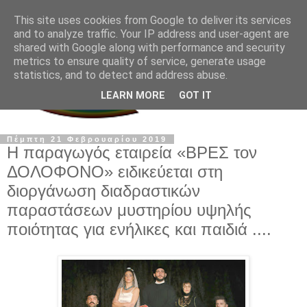
This site uses cookies from Google to deliver its services
and to analyze traffic. Your IP address and user-agent are
shared with Google along with performance and security
metrics to ensure quality of service, generate usage
statistics, and to detect and address abuse.
LEARN MORE
GOT IT
Πέμπτη 21 Φεβρουαρίου 2019
Η παραγωγός εταιρεία «ΒΡΕΣ τον
ΔΟΛΟΦΟΝΟ» ειδικεύεται στη
διοργάνωση διαδραστικών
παραστάσεων μυστηρίου υψηλής
ποιότητας για ενήλικες και παιδιά ....