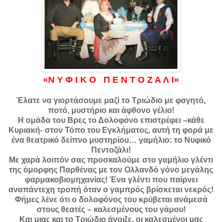
«Ν Υ Φ Ι Κ Ο Π Ε Ν Τ Ο Ζ Α Λ Ι»
Έλατε να γιορτάσουμε μαζί το Τριώδιο με φαγητό,
ποτό, μυστήριο και άφθονο γέλιο!
H ομάδα του Βρες το Δολοφόνο επιστρέφει –κάθε
Κυριακή- στον Τόπο του Εγκλήματος, αυτή τη φορά με
ένα θεατρικό δείπνο μυστηρίου… γαμήλιο: το Νυφικό
Πεντοζάλι!
Με χαρά λοιπόν σας προσκαλούμε στο γαμήλιο γλέντι
της όμορφης Παρθένας με τον Ολλανδό γόνο μεγάλης
φαρμακοβιομηχανίας! Ένα γλέντι που παίρνει
αναπάντεχη τροπή όταν ο γαμπρός βρίσκεται νεκρός!
Φήμες λένε ότι ο δολοφόνος του κρύβεται ανάμεσά
στους θεατές – καλεσμένους του γάμου!
Και μιας και το Τριώδιο άνοιξε, οι καλεσμένοι μας