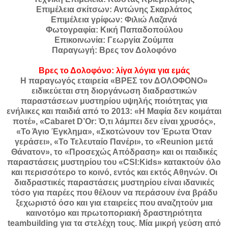
Επιμέλεια σκίτσων: Αντώνης Σκαρλάτος
Επιμέλεια γρίφων: Φιλιώ Λαζανά
Φωτογραφία: Κική Παπαδοπούλου
Επικοινωνία: Γεωργία Ζούμπα
Παραγωγή: Βρες τον Δολοφόνο
Βρες το Δολοφόνο: λίγα λόγια για εμάς
Η παραγωγός εταιρεία «ΒΡΕΣ τον ΔΟΛΟΦΟΝΟ»
ειδικεύεται στη διοργάνωση διαδραστικών
παραστάσεων μυστηρίου υψηλής ποιότητας για
ενήλικες και παιδιά από το 2013: «Η Μαφία δεν κοιμάται
ποτέ», «Cabaret D’Or: Ό,τι λάμπει δεν είναι χρυσός»,
«Το Άγιο Έγκλημα», «Σκοτώνουν τον Έρωτα Όταν
γεράσει», «Το Τελευταίο Πανέρι», το «Reunion μετά
Θάνατον», το «Προσεχώς Απόδραση» και οι παιδικές
παραστάσεις μυστηρίου του «CSI:Kids» κατακτούν όλο
και περισσότερο το κοινό, εντός και εκτός Αθηνών. Οι
διαδραστικές παραστάσεις μυστηρίου είναι ιδανικές
τόσο για παρέες που θέλουν να περάσουν ένα βράδυ
ξεχωριστό όσο και για εταιρείες που αναζητούν μια
καινοτόμο και πρωτοποριακή δραστηριότητα
teambuilding για τα στελέχη τους. Mία μικρή γεύση από