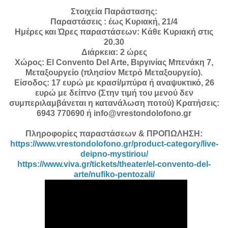
Στοιχεία Παράστασης:
Παραστάσεις : έως Κυριακή, 21/4
Ημέρες και Ώρες παραστάσεων: Κάθε Κυριακή στις
20.30
Διάρκεια: 2 ώρες
Χώρος: El Convento Del Arte, Βιργινίας Μπενάκη 7,
Μεταξουργείο (πλησίον Μετρό Μεταξουργείο).
Είσοδος: 17 ευρώ με κρασί/μπύρα ή αναψυκτικό, 26
ευρώ με δείπνο (Στην τιμή του μενού δεν
συμπεριλαμβάνεται η κατανάλωση ποτού) Κρατήσεις:
6943 770690 ή info@vrestondolofono.gr
Πληροφορίες παραστάσεων & ΠΡΟΠΩΛΗΣΗ:
https://www.vrestondolofono.gr/product-category/live-
deipno-mystiriou/
https://www.viva.gr/tickets/theater/el-convento-del-
arte/nufiko-pentozali/