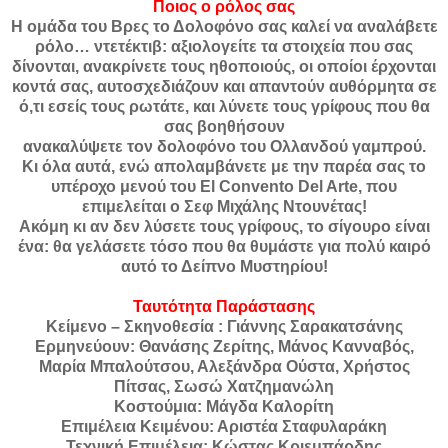
Ποιος ο ρόλος σας
H ομάδα του Βρες το Δολοφόνο σας καλεί να αναλάβετε
ρόλο… ντετέκτιβ: αξιολογείτε τα στοιχεία που σας
δίνονται, ανακρίνετε τους ηθοποιούς, οι οποίοι έρχονται
κοντά σας, αυτοσχεδιάζουν και απαντούν αυθόρμητα σε
ό,τι εσείς τους ρωτάτε, και λύνετε τους γρίφους που θα
σας βοηθήσουν
ανακαλύψετε τον δολοφόνο του Ολλανδού γαμπρού.
Κι όλα αυτά, ενώ απολαμβάνετε με την παρέα σας το
υπέροχο μενού του El Convento Del Arte, που
επιμελείται ο Σεφ Μιχάλης Ντουνέτας!
Ακόμη κι αν δεν λύσετε τους γρίφους, το σίγουρο είναι
ένα: θα γελάσετε τόσο που θα θυμάστε για πολύ καιρό
αυτό το Δείπνο Μυστηρίου!
Ταυτότητα Παράστασης
Κείμενο – Σκηνοθεσία : Γιάννης Σαρακατσάνης
Ερμηνεύουν: Θανάσης Ζερίτης, Μάνος Κανναβός,
Μαρία Μπαλούτσου, Αλεξάνδρα Ούστα, Χρήστος
Πίτσας, Σωσώ Χατζημανώλη
Κοστούμια: Μάγδα Καλορίτη
Επιμέλεια Κειμένου: Αριστέα Σταφυλαράκη
Τεχνική Επιμέλεια: Κώστας Κριεμπάρδης