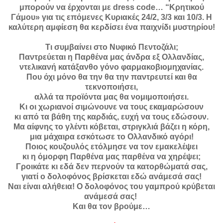
μπορούν να έρχονται με dress code… “Κρητικού
Γάμου» για τις επόμενες Κυριακές 24/2, 3/3 και 10/3. Η
καλύτερη αμφίεση θα κερδίσει ένα παιχνίδι μυστηρίου!
Τι συμβαίνει στο Νυφικό Πεντοζάλι;
Παντρεύεται η Παρθένα μας άνδρα εξ Ολλανδίας,
ντελικανή κατάξανθο γόνο φαρμακοβιομηχανίας.
Που όχι μόνο θα την θα την παντρευτεί και θα
τεκνοποιήσει,
αλλά τα προϊόντα μας θα νομιμοποιήσει.
Κι οι χωριανοί σιμώνουνε να τους εκαμαρώσουν
κι από τα βάθη της καρδιάς, ευχή να τους εδώσουν.
Μα αίφνης το γλέντι κόβεται, στριγκλιά βάζει η κόρη,
μια μάχαιρα εσκότωσε το Ολλανδικό αγόρι!
Ποιος κουζουλός ετόλμησε να τον εμακελέψει
κι η όμορφη Παρθένα μας παρθένα να χηρέψει;
Γροικάτε κι εδά δεν περνούν τα κατορθώματά σας,
γιατί ο δολοφόνος βρίσκεται εδώ ανάμεσά σας!
Ναι είναι αλήθεια! Ο δολοφόνος του γαμπρού κρύβεται
ανάμεσά σας!
Και θα τον βρούμε…