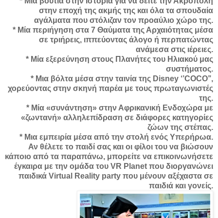
* Μια βουτιά στην Ιστορία για να δείτε την Ακρόπολη
στην εποχή της ακμής της και όλα τα σπουδαία
αγάλματα που στόλιζαν τον προαύλιο χώρο της.
* Μία περιήγηση στα 7 Θαύματα της Αρχαιότητας μέσα
σε τριήρεις, ιππεύοντας άλογο ή περπατώντας
ανάμεσα στις ιέρειες.
* Μία εξερεύνηση στους Πλανήτες του Ηλιακού μας
συστήματος.
* Μια βόλτα μέσα στην ταινία της Disney ‘’COCO’’,
χορεύοντας στην σκηνή παρέα με τους πρωταγωνιστές
της.
* Μία «συνάντηση» στην Αφρικανική Ενδοχώρα με
«ζωντανή» αλληλεπίδραση σε διάφορες κατηγορίες
ζώων της στέπας.
* Μια εμπειρία μέσα από την στολή ενός Υπερήρωα.
Αν θέλετε το παιδί σας και οι φίλοι του να βιώσουν
κάποιο από τα παραπάνω, μπορείτε να επικοινωνήσετε
έγκαιρα με την ομάδα του VR Planet που διοργανώνει
παιδικά Virtual Reality party που μένουν αξέχαστα σε
παιδιά και γονείς.