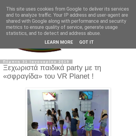
This site uses cookies from Google to deliver its services
and to analyze traffic. Your IP address and user-agent are
shared with Google along with performance and security
metrics to ensure quality of service, generate usage
statistics, and to detect and address abuse.
LEARN MORE
GOT IT
Πέμπτη 31 Ιανουαρίου 2019
Ξεχωριστά παιδικά party με τη
«σφραγίδα» του VR Planet !