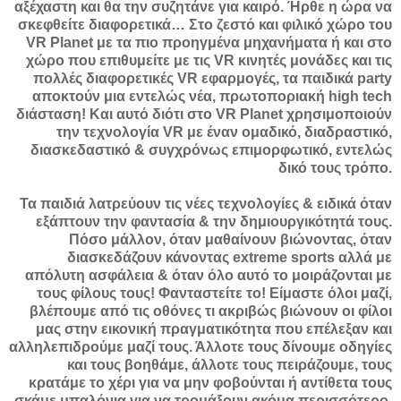
αξέχαστη και θα την συζητάνε για καιρό. Ήρθε η ώρα να
σκεφθείτε διαφορετικά… Στο ζεστό και φιλικό χώρο του
VR Planet με τα πιο προηγμένα μηχανήματα ή και στο
χώρο που επιθυμείτε με τις VR κινητές μονάδες και τις
πολλές διαφορετικές VR εφαρμογές, τα παιδικά party
αποκτούν μια εντελώς νέα, πρωτοποριακή high tech
διάσταση! Και αυτό διότι στο VR Planet χρησιμοποιούν
την τεχνολογία VR με έναν ομαδικό, διαδραστικό,
διασκεδαστικό & συγχρόνως επιμορφωτικό, εντελώς
δικό τους τρόπο.
Τα παιδιά λατρεύουν τις νέες τεχνολογίες & ειδικά όταν
εξάπτουν την φαντασία & την δημιουργικότητά τους.
Πόσο μάλλον, όταν μαθαίνουν βιώνοντας, όταν
διασκεδάζουν κάνοντας extreme sports αλλά με
απόλυτη ασφάλεια & όταν όλο αυτό το μοιράζονται με
τους φίλους τους! Φανταστείτε το! Είμαστε όλοι μαζί,
βλέπουμε από τις οθόνες τι ακριβώς βιώνουν οι φίλοι
μας στην εικονική πραγματικότητα που επέλεξαν και
αλληλεπιδρούμε μαζί τους. Άλλοτε τους δίνουμε οδηγίες
και τους βοηθάμε, άλλοτε τους πειράζουμε, τους
κρατάμε το χέρι για να μην φοβούνται ή αντίθετα τους
σκάμε μπαλόνια για να τρομάξουν ακόμα περισσότερο.