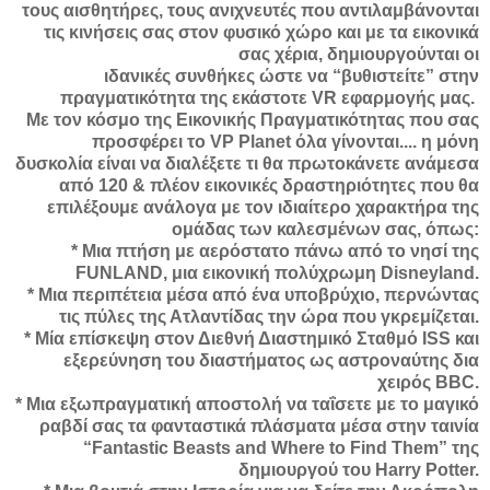
τους αισθητήρες, τους ανιχνευτές που αντιλαμβάνονται
τις κινήσεις σας στον φυσικό χώρο και με τα εικονικά
σας χέρια, δημιουργούνται οι
ιδανικές συνθήκες ώστε να “βυθιστείτε” στην
πραγματικότητα της εκάστοτε VR εφαρμογής μας.
Με τον κόσμο της Εικονικής Πραγματικότητας που σας
προσφέρει το VP Planet όλα γίνονται.... η μόνη
δυσκολία είναι να διαλέξετε τι θα πρωτοκάνετε ανάμεσα
από 120 & πλέον εικονικές δραστηριότητες που θα
επιλέξουμε ανάλογα με τον ιδιαίτερο χαρακτήρα της
ομάδας των καλεσμένων σας, όπως:
* Μια πτήση με αερόστατο πάνω από το νησί της
FUNLAND, μια εικονική πολύχρωμη Disneyland.
* Μια περιπέτεια μέσα από ένα υποβρύχιο, περνώντας
τις πύλες της Ατλαντίδας την ώρα που γκρεμίζεται.
* Μία επίσκεψη στον Διεθνή Διαστημικό Σταθμό ISS και
εξερεύνηση του διαστήματος ως αστροναύτης δια
χειρός BBC.
* Μια εξωπραγματική αποστολή να ταΐσετε με το μαγικό
ραβδί σας τα φανταστικά πλάσματα μέσα στην ταινία
“Fantastic Beasts and Where to Find Them” της
δημιουργού του Harry Potter.