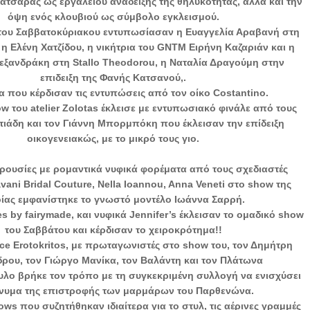
ατσάρας ως εργαλείου ανάδειξης της θηλυκότητας, αλλά και την
όψη ενός κλουβιού ως σύμβολο εγκλεισμού.
του Σαββατοκύριακου εντυπωσίασαν η Ευαγγελία Αραβανή στη
, η Ελένη Χατζίδου, η νικήτρια του GNTM Ειρήνη Καζαριάν και η
εξανδράκη στη Stallo Theodorou, η Ναταλία Δραγούμη στην
επιδειξη της Φανής Κατσανού,.
 που κέρδισαν τις εντυπώσεις από τον οίκο Costantino.
w του atelier Zolotas έκλεισε με εντυπωσιακό φινάλε από τους
ιάδη και τον Γιάννη Μπορμπόκη που έκλεισαν την επίδειξη
οικογενειακώς, με το μικρό τους γιο.
ουσίες με ρομαντικά νυφικά φορέματα από τους σχεδιαστές
vani Bridal Couture, Nella Ioannou, Anna Veneti στο show της
ίας εμφανίστηκε το γνωστό μοντέλο Ιωάννα Σαρρή.
 by fairymade, και νυφικά Jennifer’s έκλεισαν το ομαδικό show
του Σαββάτου και κέρδισαν τo χειροκρότημα!!
ince Erotokritos, με πρωταγωνιστές στο show του, τον Δημήτρη
ρου, τον Γιώργο Μανίκα, τον Βαλάντη και τον Πλάτωνα
ο βρήκε τον τρόπο με τη συγκεκριμένη συλλογή να ενισχύσει
νυμα της επιστροφής των μαρμάρων του Παρθενώνα.
ws που συζητήθηκαν ιδιαίτερα για το στυλ, τις αέρινες γραμμές