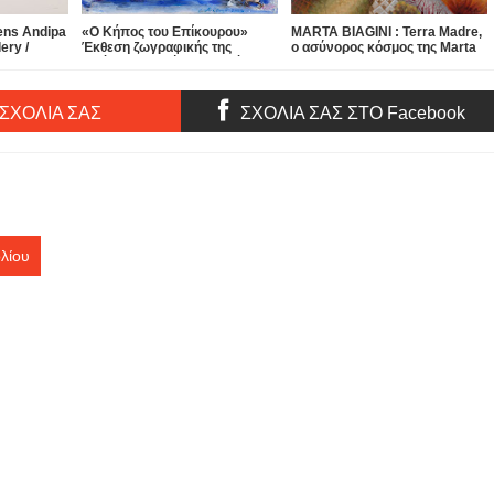
ens Andipa
«Ο Κήπος του Επίκουρου»
MARTA BIAGINI : Terra Madre,
ery /
Έκθεση ζωγραφικής της
ο ασύνορος κόσμος της Marta
t Masters:
Εριέττας Βορδώνη στο Μέγαρο
Biagini#ΕΚΘΕΣΗ ΖΩΓΡΑΦΙΚΗΣ
on, Hirst,
Μουσικής Αθηνών - Σήμερα και
- ART DESIGN OBJECTS έως
 St. George
ώρα 19:00 τα εγκαίνια...
τις 7 Φεβρουαρίου 2026...
 ΣΧΟΛΙΑ ΣΑΣ
ΣΧΟΛΙΑ ΣΑΣ ΣΤΟ Facebook
λίου