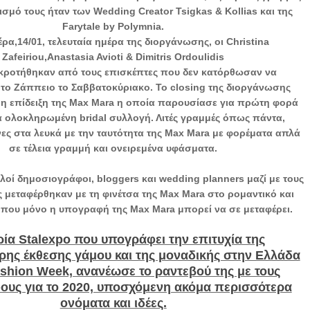
ισμό τους ήταν των Wedding Creator Tsigkas & Kollias και της
Farytale by Polymnia.
έρα,14/01, τελευταία ημέρα της διοργάνωσης, οι Christina
Zafeiriou,Anastasia Avioti & Dimitris Ordoulidis
κροτήθηκαν από τους επισκέπτες που δεν κατόρθωσαν να
το Ζάππειο το Σαββατοκύριακο. Το closing της διοργάνωσης
η επίδειξη της Max Mara η οποία παρουσίασε για πρώτη φορά
 ολοκληρωμένη bridal συλλογή. Λιτές γραμμές όπως πάντα,
νες στα λευκά με την ταυτότητα της Μax Mara με φορέματα απλά
σε τέλεια γραμμή και ονειρεμένα υφάσματα.
οί δημοσιογράφοι, bloggers και wedding planners μαζί με τους
μεταφέρθηκαν με τη φινέτσα της Max Mara στο ρομαντικό και
 που μόνο η υπογραφή της Max Mara μπορεί να σε μεταφέρει.
ρία Stalexpo που υπογράφει την επιτυχία της
ρης έκθεσης γάμου και της μοναδικής στην Ελλάδα
ashion Week, ανανέωσε το ραντεβού της με τους
ους για το 2020, υποσχόμενη ακόμα περισσότερα
ονόματα και ιδέες.