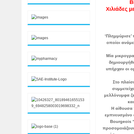
B
Χιλιάδες μ
‘Πλημμύρισε’ 
οποίοι ανάμε
Μία μικρογρα
δημιουργήθη
υπήρχαν οι ομ
Στο πλαίσι
συμμετείχ
μελλόνυμφα ζ
κα
Η αίθουσα 
εμπνευσμένο α
Bourgeois “
προσομοιάζουν 