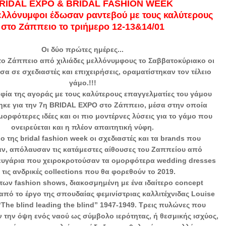
RIDAL EXPO & BRIDAL FASHION WEEK
ελλόνυμφοι έδωσαν ραντεβού με τους καλύτερους
στο Ζάππειο το τριήμερο 12-13&14/01
Oι δύο πρώτες ημέρες...
το Ζάππειο από χιλιάδες μελλόνυμφους το Σαββατοκύριακο οι
σα σε σχεδιαστές και επιχειρήσεις, οραματίστηκαν τον τέλειο
γάμο.!!!
φία της αγοράς με τους καλύτερους επαγγελματίες του γάμου
κε για την 7η BRIDAL EXPO στο Ζάππειο, μέσα στην οποία
ορφότερες ιδέες και οι πιο μοντέρνες λύσεις για το γάμο που
ονειρεύεται και η πλέον απαιτητική νύφη.
ο της bridal fashion week oι σχεδιαστές και τα brands που
αν, απόλαυσαν τις κατάμεστες αίθουσες του Ζαππείου από
ευγάρια που χειροκροτούσαν τα ομορφότερα wedding dresses
ι τις ανδρικές collections που θα φορεθούν το 2019.
των fashion shows, διακοσμημένη με ένα ιδαίτερο concept
πό το έργο της σπουδαίας φεμινίστριας καλλιτέχνιδας Louise
The blind leading the blind” 1947-1949. Τρεις πυλώνες που
την όψη ενός ναού ως σύμβολο ιερότητας, ή θεσμικής ισχύος,