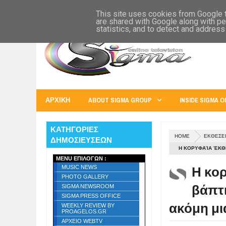
SIGMA WORLD
EUROPE
U.S.A.
AUSTRALIA
RUSS
This site uses cookies from Google to
are shared with Google along with pe
statistics, and to detect and address
ΑΡΧΙΚΗ
ABOUT SIGMA GROUP
INSIDE SIGMA O
ΚΑΤΗΓΟΡΙΕΣ
HOME
ΕΚΘΕΣΕ
ΔΗΜΟΣΙΕΥΣΕΩΝ
Η ΚΟΡΥΦΑΊΑ ΈΚΘΕΣ
MENU ΕΠΙΛΟΓΩΝ :
ΣΥΓΧΑΡΗΤΉΡΙΑ !
Η κορ
MUSIC NEWS
PHOTO GALLERY
βάπτι
SIGMA NEWSROOM
SIGMA PRESS OFFICE
ακόμη μια
WEEKLY REVIEW BY
PROAGELOS.GR
ΑΡΧΕΙΟ WEBTV