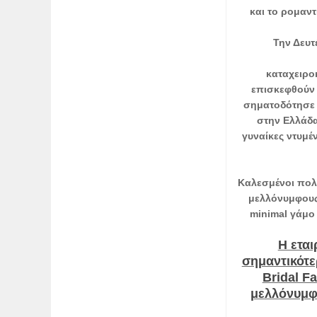
και το ρομαντ
Την Δευτ
καταχειρο
επισκεφθούν 
σηματοδότησε 
στην Ελλάδα
γυναίκες ντυμέ
Καλεσμένοι πολλ
μελλόνυμφους 
minimal γάμο
Η εται
σημαντικότε
Bridal F
μελλόνυμφ