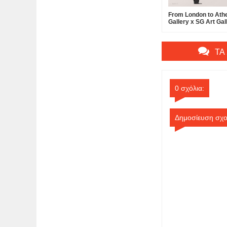
From London to Ath
Gallery x SG Art Gall
Presenting Importan
Picasso, Warhol, Bac
Banksy and more at
Lycabettus...
ΤΑ
0 σχόλια:
Δημοσίευση σχο