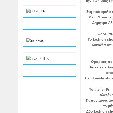
την όψη μιας τσ
Στη πασαρέλα 
Μairi Mparola
Δήμητρα Αλ
Φορέματα
Το fashion sho
Μικαέλα Φωτ
Όμορφες παρ
Anastasia Ara
οπο
Ηand made shoes
To atelier Pr
Αλεξάνδ
Παπαγιαννόπουλ
το μή
Δύο fashion sho