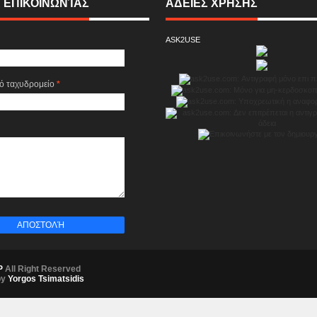
 ΕΠΙΚΟΙΝΩΝΊΑΣ
ΑΔΕΙΕΣ ΧΡΗΣΗΣ
ASK2USE
κό ταχυδρομείο
*
P
All Right Reserved
by
Yorgos Tsimatsidis