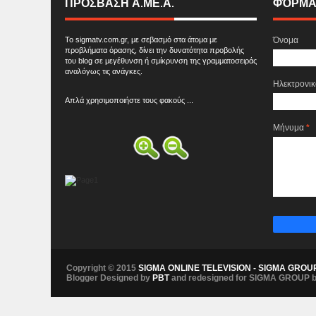
ΠΡΟΣΒΑΣΗ Α.ΜΕ.Α.
ΦΌΡΜΑ
Το sigmatv.com.gr, με σεβασμό στα άτομα με
Όνομα
προβλήματα όρασης, δίνει την δυνατότητα προβολής
του blog σε μεγέθυνση ή σμίκρυνση της γραμματοσειράς
αναλόγως τις ανάγκες.
Ηλεκτρονι
Απλά χρησιμοποιήστε τους φακούς ...
Μήνυμα
*
Copyright © 2015
SIGMA ONLINE TELEVISION - SIGMA GROU
Blogger Designed by
PBT
and redesigned for SIGMA GROUP 