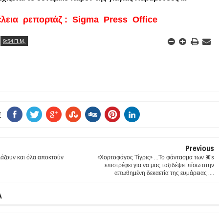
ρεπορτάζ : Sigma Press Office
9:54 Π.Μ.
E
Previous
λάζουν και όλα αποκτούν
«Χορτοφάγος Τίγρις» ...Το φάντασμα των 90’s
επιστρέφει για να μας ταξιδέψει πίσω στην
απωθημένη δεκαετία της ευμάρειας ....
Α