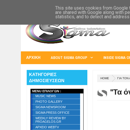
SIGMA WORLD
EUROPE
U.S.A.
AUSTRALIA
RUSS
This site uses cookies from Google to
are shared with Google along with pe
statistics, and to detect and address
ΑΡΧΙΚΗ
ABOUT SIGMA GROUP
INSIDE SIGMA O
ΚΑΤΗΓΟΡΙΕΣ
HOME
ΓΙΑ ΤΟΝ
ΔΗΜΟΣΙΕΥΣΕΩΝ
"Τα ό
MENU ΕΠΙΛΟΓΩΝ :
MUSIC NEWS
PHOTO GALLERY
SIGMA NEWSROOM
SIGMA PRESS OFFICE
WEEKLY REVIEW BY
PROAGELOS.GR
ΑΡΧΕΙΟ WEBTV