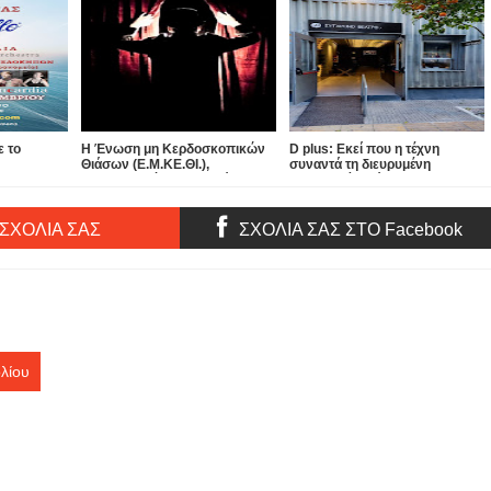
ε το
Η Ένωση μη Κερδοσκοπικών
D plus: Εκεί που η τέχνη
Θιάσων (Ε.Μ.ΚΕ.ΘΙ.),
συναντά τη διευρυμένη
συμπαραστέκεται στα δίκαια
κοινωνική αντίληψη ...
αιτήματα των καλλιτεχνών ...
 ΣΧΟΛΙΑ ΣΑΣ
ΣΧΟΛΙΑ ΣΑΣ ΣΤΟ Facebook
λίου