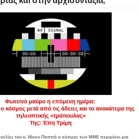
ρτάζ και στην αρχισυνταξία;
Φωτεινό μαύρο η επόμενη ημέρα;
 ο κόσμος μετά από τις άδειες και το ανακάτεμα της
τηλεοπτικής «τράπουλας»
Της: Έπη Τρίμη
αγγελίες του κ. Νίκου Παππά ο κόσμος των ΜΜΕ περιμένει μια