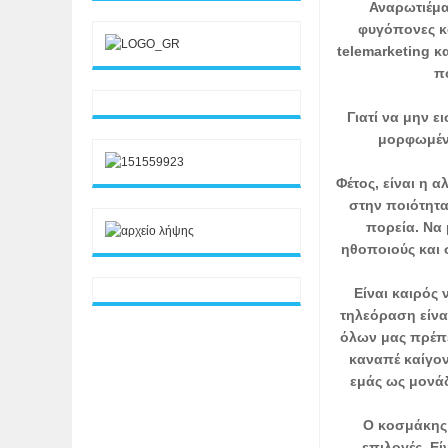
Αναρωτιέμα
φυγόπονες κα
telemarketing κ
π
Γιατί να μην 
μορφωμένο
Φέτος, είναι η 
στην ποιότητα
πορεία. Να 
ηθοποιούς και 
Είναι καιρός
τηλεόραση είνα
όλων μας πρέπε
καναπέ καίγον
εμάς ως μονάδ
Ο κοσμάκης 
επιλογές. Ε