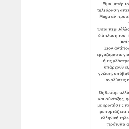
Είμαι υπέρ τ
τηλεόραση απευ
Mega αν προσέξ
Όσοι περιβάλλο
διάπλαση του l
και
Στον αντίπο
εργαζόμαστε για
ή τις γλάστρ
υπάρχουν εξ
γνώση, υπόβαθρ
αναλύσεις ε
Ως θεατής αλλά
και σύνταξης, 
με ερωτήσεις π
ρεπορτάζ επιπέ
ελληνική τηλ
πρότυπα αλ