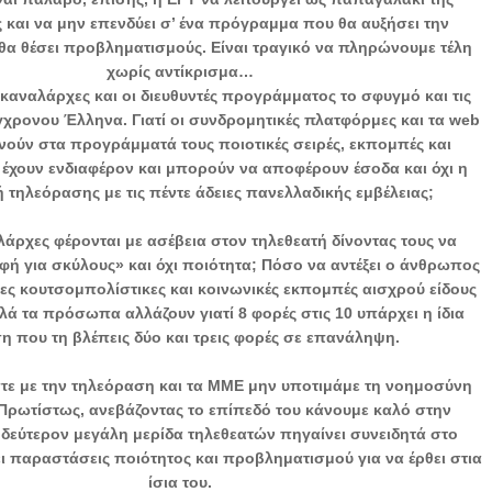
 και να μην επενδύει σ’ ένα πρόγραμμα που θα αυξήσει την
 θα θέσει προβληματισμούς. Είναι τραγικό να πληρώνουμε τέλη
χωρίς αντίκρισμα…
 καναλάρχες και οι διευθυντές προγράμματος το σφυγμό και τις
γχρονου Έλληνα. Γιατί οι συνδρομητικές πλατφόρμες και τα web
ενούν στα προγράμματά τους ποιοτικές σειρές, εκπομπές και
έχουν ενδιαφέρον και μπορούν να αποφέρουν έσοδα και όχι η
 τηλεόρασης με τις πέντε άδειες πανελλαδικής εμβέλειας;
αλάρχες φέρονται με ασέβεια στον τηλεθεατή δίνοντας τους να
ή για σκύλους» και όχι ποιότητα; Πόσο να αντέξει ο άνθρωπος
διες κουτσομπολίστικες και κοινωνικές εκπομπές αισχρού είδους
λά τα πρόσωπα αλλάζουν γιατί 8 φορές στις 10 υπάρχει η ίδια
ση που τη βλέπεις δύο και τρεις φορές σε επανάληψη.
τε με την τηλεόραση και τα ΜΜΕ μην υποτιμάμε τη νοημοσύνη
 Πρωτίστως, ανεβάζοντας το επίπεδό του κάνουμε καλό στην
 δεύτερον μεγάλη μερίδα τηλεθεατών πηγαίνει συνειδητά στο
ει παραστάσεις ποιότητος και προβληματισμού για να έρθει στια
ίσια του.