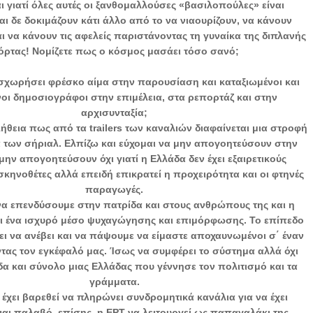
ι γιατί όλες αυτές οι ξανθομαλλούσες «βασιλοπούλες» είναι
ι δε δοκιμάζουν κάτι άλλο από το να νιαουρίζουν, να κάνουν
αι να κάνουν τις αφελείς παριστάνοντας τη γυναίκα της διπλανής
όρτας! Νομίζετε πως ο κόσμος μασάει τόσο σανό;
εισχωρήσει φρέσκο αίμα στην παρουσίαση και καταξιωμένοι και
ι δημοσιογράφοι στην επιμέλεια, στα ρεπορτάζ και στην
αρχισυνταξία;
αλήθεια πως από τα trailers των καναλιών διαφαίνεται μια στροφή
 των σήριαλ. Ελπίζω και εύχομαι να μην απογοητεύσουν στην
μην απογοητεύσουν όχι γιατί η Ελλάδα δεν έχει εξαιρετικούς
σκηνοθέτες αλλά επειδή επικρατεί η προχειρότητα και οι φτηνές
παραγωγές.
 να επενδύσουμε στην πατρίδα και στους ανθρώπους της και η
ι ένα ισχυρό μέσο ψυχαγώγησης και επιμόρφωσης. Το επίπεδο
ι να ανέβει και να πάψουμε να είμαστε αποχαυνωμένοι σ΄ έναν
τας τον εγκέφαλό μας. Ίσως να συμφέρει το σύστημα αλλά όχι
α και σύνολο μιας Ελλάδας που γέννησε τον πολιτισμό και τα
γράμματα.
έχει βαρεθεί να πληρώνει συνδρομητικά κανάλια για να έχει
ίναι παλαβό, επίσης, η ΕΡΤ να λειτουργεί ως παπαγαλάκι της