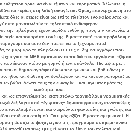
ου εύληπτου αρκεί να είναι έξυπνο και ευρηματικό. Άλλωστε, η
θύνεται κυρίως στη λαϊκή οικογένεια. Όμως, επανερχόμενη στο
ετε όλες οι σειρές είναι ως επί το πλείστον ενδιαφέρουσες και
γι’ αυτό μονοπωλούν το τηλεοπτικό ενδιαφέρον.
υν την τηλεόραση έχουν μερίδιο ευθύνης προς την κοινωνία, τη
ife style και του τρόπου σκέψης. Είμαστε αυτό που προβάλουμε
 παράγουμε και αυτό δεν πρέπει να το ξεχνάμε ποτέ!
δα, το μάρμαρο το πληρώνουμε εμείς οι δημοσιογράφοι που
 ψιχία γιατί τα ΜΜΕ προτιμούν τα παιδιά που εργάζονται τζάμπα
ες που έκαναν ντόρο με γυμνό ή ένα σκάνδαλο. Πιστέψτε με…
αιρετικοί δημοσιογράφοι όλων των ηλικιών και βαθμίδων με
ο, ήθος και διάθεση να δουλέψουν και να κάνουν ρεπορτάζ με
ν τω βάθει. Δώστε τους την ευκαιρία… και μην υποτιμάτε τις
ικανότητές τους.
 και ως επαγγελματίας, διαπιστώνω τραγικά λάθη γραμματικής
φτωχό λεξιλόγιο από «έγκριτους» δημοσιογράφους, συνεντεύξεις
ου επαναλαμβάνονται και στερούνται φαντασίας και γνώσης και
δου παιδικού σταθμού. Γιατί μάς αξίζει; Είμαστε αμερικανοί; Η
εόραση βασίζει το ψυχαγωγικό της πρόγραμμά σε αμερικανικά
λά υποτίθεται πως εμείς είμαστε το λίκνο του πολιτισμού!