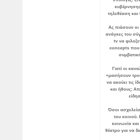
κυβέρνησης
τηλεθέαση και
Ας πιάσουν οι
ανάγκες του σύ
tv να φιλοξ
concepts που 
συμβατική
Γιατί οι καν
«μασήσουν τροφ
να ακούει τις ί
και ήθους; Απ
είδη
Όσοι ασχολείσ
του κοινού.
κοινωνία και
θέατρο για να δ