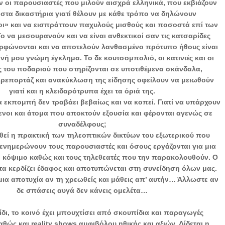
 οι παρουσιαστές που μιλούν αισχρά ελληνικά, που εκβιάζουν
 στα δικαστήρια γιατί θέλουν με κάθε τρόπο να δηλώνουν
ι» και να εισπράττουν παχυλούς μισθούς και ποσοστά επί των
 να μεσουρανούν και να είναι ανθεκτικοί σαν τις κατσαρίδες
ρφώνονται και να αποτελούν λανθασμένο πρότυπο ήθους είναι
ινή μου γνώμη έγκλημα. Το δε κουτσομπολιό, οι κατινιές και οι
 του ποδαριού που στηρίζονται σε υποτιθέμενα σκάνδαλα,
ρεπορτάζ και ανακύκλωση της είδησης οφείλουν να μειωθούν
γιατί και η κλειδαρότρυπα έχει τα όριά της.
α εκπομπή δεν τραβάει βεβαίως και να κοπεί. Γιατί να υπάρχουν
νοι και άτομα που αποκτούν εξουσία και φέρονται αγενώς σε
συναδέλφους;
εί η πρακτική των τηλεοπτικών δικτύων του εξωτερικού που
 ενημερώνουν τους παρουσιαστές και όσους εργάζονται για μια
 κόψιμο καθώς και τους τηλεθεατές που την παρακολουθούν. Ο
α κερδίζει έδαφος και αποτυπώνεται στη συνείδηση όλων μας.
 μια αποτυχία αν τη χρεωθείς και μάθεις απ’ αυτήν… Άλλωστε αν
δε σπάσεις αυγά δεν κάνεις ομελέτα…
ίδι, το κοινό έχει μπουχτίσει από σκουπίδια και παραγωγές
αθώς και reality shows αμφιβόλου ηθικής και αξιών. Δίδεται η