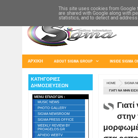
SIGMA WORLD
EUROPE
U.S.A.
AUSTRALIA
RUSS
This site uses cookies from Google to
are shared with Google along with pe
statistics, and to detect and address
ΑΡΧΙΚΗ
ABOUT SIGMA GROUP
INSIDE SIGMA O
ΚΑΤΗΓΟΡΙΕΣ
HOME
SIGMA 
ΔΗΜΟΣΙΕΥΣΕΩΝ
ΓΙΑΤΊ ΝΑ ΜΗΝ ΕΙ
MENU ΕΠΙΛΟΓΩΝ :
ΔΗΜΟΣΙΟΓΡΆΦΟΙ Σ
Γιατί
MUSIC NEWS
PHOTO GALLERY
στην 
SIGMA NEWSROOM
SIGMA PRESS OFFICE
μορφωμέν
WEEKLY REVIEW BY
PROAGELOS.GR
ΑΡΧΕΙΟ WEBTV