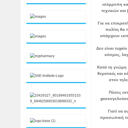
ισόρροπη κα
τεχνικών και
Για να επικρατ
πολίτη θα 
υπάρχουν εκπ
Δεν είναι τυχαί
κόσμος, λαχ
Κατά τη γνώμη 
θεματικές και 
στον τηλε
Πόσες εκ
χασκογελούσες
Γιατί να 
προσωπική το