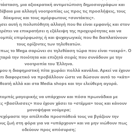
τάσταση, μια αξιοκρατική αντιμετώπιση δημοσιογράφων και
 βέβαια μια αλλαγή νοοτροπίας ως προς τις προσλήψεις, τους
δόκιμους και τους αμόρφωτους «συντάκτες».
ήσει αυτή η πολυπόθητη αλλαγή που θα είναι εμφανής και στον
πρέπει να επικρατήσει η εξάλειψη της προχειρότητας και να
ομπές επιμόρφωσης ή και ψυχαγωγικές που θα διαπλατύνουν
τους ορίζοντες των τηλεθεατών.
ο πως το Mega σαρώνει σε τηλεθέαση τώρα που είναι «νεκρό». Ο
ταρά την ποιότητα και επιζητά σειρές που συνάδουν με την
νοοτροπία του Έλληνα.
μου η διαφημιστική πίτα χωράει πολλά κανάλια. Αρκεί να έχουν
κάτι διαφορετικό να προβάλλουν ώστε να δώσουν αυτό το «κάτι»
θεατή αλλά και στα Media shops και την ελεύθερη αγορά.
πομπές μαγειρικής να υπάρχουν και πόσα πρωινάδικα με
 «βασίλισσες» που έχουν χάσει το «στέμμα» τους και κάνουν
μονοψήφια νούμερα;
ανεχόμαστε την απέλπιδα προσπάθειά τους να βγάζουν την
υς ζωή στη φόρα για να «υπάρχουν» και να μην νιώθουν πως
οδεύουν προς απόσυρση;