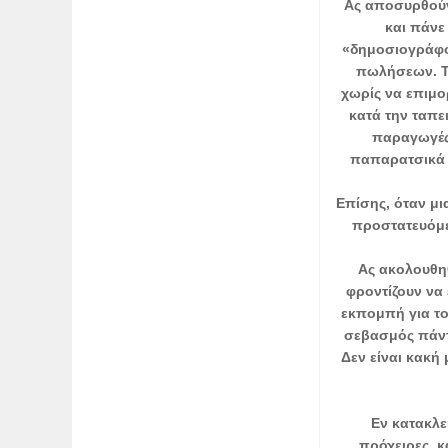
Ας αποσυρθούν
και πάνε
«δημοσιογράφο
πωλήσεων. Το
χωρίς να επιμο
κατά την ταπε
παραγωγές
παπαρατσικά 
Επίσης, όταν μι
προστατευόμε
Ας ακολουθηθ
φροντίζουν να
εκπομπή για το
σεβασμός πάντ
Δεν είναι κακή
Εν κατακλε
πρόχειρες, κ