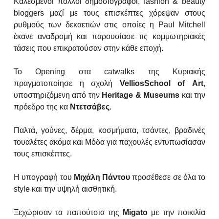
Καλεσμένοι πολλοί δημοσιογράφοι, fashion & beauty
bloggers μαζί με τους επισκέπτες χόρεψαν στους
ρυθμούς των δεκαετιών στις οποίες η Paul Mitchell
έκανε αναδρομή και παρουσίασε τις κομμωτηριακές
τάσεις που επικρατούσαν στην κάθε εποχή.
Το Opening στα catwalks της Κυριακής
πραγματοποίησε η σχολή
Vellios
School
of
Art
,
υποστηριζόμενη από την
Heritage
&
Museums
και την
πρόεδρο της κα
Ντετσάβες
.
Παλτά, γούνες, δέρμα, κοσμήματα, τσάντες, βραδινές
τουαλέτες ακόμα και Μόδα για παχουλές εντυπωσίασαν
τους επισκέπτες.
Η υπογραφή του
Μιχάλη Πάντου
προσέθεσε σε όλα το
style και την υψηλή αισθητική.
Ξεχώρισαν τα παπούτσια της
Migato
με την ποικιλία