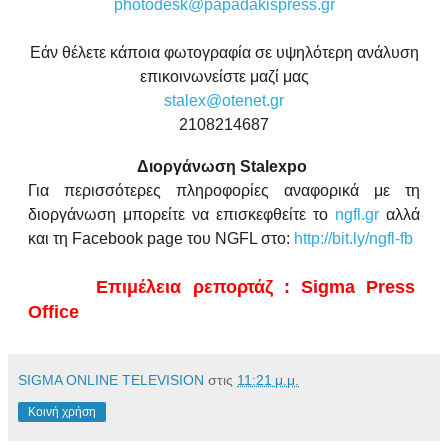
photodesk@
papadakispress
.gr
Εάν θέλετε κάποια φωτογραφία σε υψηλότερη ανάλυση
επικοινωνείστε μαζί μας
stalex@otenet.gr
2108214687
Διοργάνωση
Stalexpo
Για περισσότερες πληροφορίες αναφορικά με τη
διοργάνωση μπορείτε να επισκεφθείτε το
ngfl.gr
αλλά
και τη Facebook page του NGFL στο:
http://bit.ly/ngfl-fb
Επιμέλεια ρεπορτάζ : Sigma Press
Office
SIGMA ONLINE TELEVISION
στις
11:21 μ.μ.
Κοινή χρήση