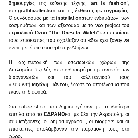
δημιουργίες της έκθεσης τέχνης “
art
is
fashion
”,
του
graffiti
collection
και της
έκθεσης φωτογραφίας
.
Ο συνδυασμός με τα
installations
των ενδυμάτων, των
κοσμημάτων και των αξεσουάρ με το νέο project του
περιοδικού
Ozon
“
The
Ones
to
Watch
” εντυπωσίασε
τους επισκέπτες που σχολίαζαν ότι «δεν έχει ξαναγίνει
event με τέτοιο concept στην Αθήνα».
Η αρχιτεκτονική των εσωτερικών χώρων της
Διπλαρείου Σχολής, σε συνδυασμό με τη φαντασία των
διοργανωτών και του καλλιτεχνικού τους
διευθυντή
Μιχάλη Πάντου
, έδωσε το αποτέλεσμα που
έκανε τη διαφορά.
Στο coffee shop που δημιουργήσανε με τα ιδιαίτερα
έπιπλα από το
ΕΔΡΑΝΟ
και με θέα την Ακρόπολη, οι
συμμετέχοντες, οι δημοσιογράφοι , οι bloggers και οι
επισκέπτες απολάμβαναν την παραμονή τους στο
χώρο.