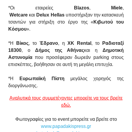
*Οι εταιρείες
Blazos
,
Miele
,
Wetcare
και
Delux
Hellas
υποστήριξαν την κατασκευή
τσαντών για στήριξη στο έργο της «
Κιβωτού του
Κόσμου
».
*Η
Βίκος
, το
Έδρανο
, η
XK
Rental
, το
Ραδιοταξί
18300
, ο
Δήμος της Αθήνας
και η
Δημοτική
Αστυνομία
που προσέφεραν δωρεάν parking στους
επισκέπτες, βοήθησαν σε αυτή τη μεγάλη επιτυχία.
*Η
Ευρωπαϊκή Πίστη
μεγάλος χορηγός της
διοργάνωσης.
Αναλυτικά τους συμμετέχοντες μπορείτε να τους βρείτε
εδώ.
Φωτογραφίες για το event μπορείτε να βρείτε στο
www.papadakispress.gr