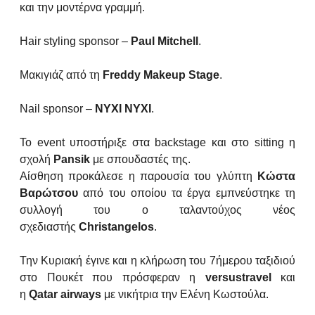
και την μοντέρνα γραμμή.
Hair styling sponsor –
Paul Mitchell
.
Μακιγιάζ από τη
Freddy Makeup Stage
.
Nail sponsor –
NYXI NYXI
.
Το event υποστήριξε στα backstage και στο sitting η
σχολή
Pansik
με σπουδαστές της.
Αίσθηση προκάλεσε η παρουσία του γλύπτη
Κώστα
Βαρώτσου
από του οποίου τα έργα εμπνεύστηκε τη
συλλογή του ο ταλαντούχος νέος
σχεδιαστής
Christangelos
.
Την Κυριακή έγινε και η κλήρωση του 7ήμερου ταξιδιού
στο Πουκέτ που πρόσφεραν η
versustravel
και
η
Qatar
airways
με νικήτρια την Ελένη Κωστούλα.