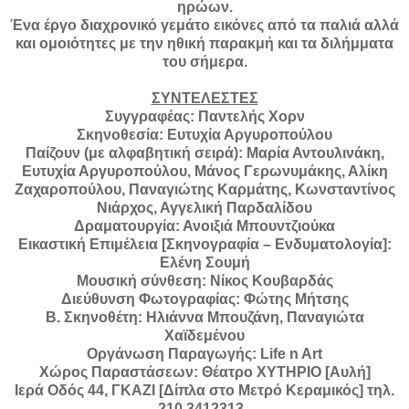
ηρώων.
Ένα έργο διαχρονικό γεμάτο εικόνες από τα παλιά αλλά
και ομοιότητες με την ηθική παρακμή και τα διλήμματα
του σήμερα.
ΣΥΝΤΕΛΕΣΤΕΣ
Συγγραφέας: Παντελής Χορν
Σκηνοθεσία: Ευτυχία Αργυροπούλου
Παίζουν (με αλφαβητική σειρά): Μαρία Αντουλινάκη,
Ευτυχία Αργυροπούλου, Μάνος Γερωνυμάκης, Αλίκη
Ζαχαροπούλου, Παναγιώτης Καρμάτης, Κωνσταντίνος
Νιάρχος, Αγγελική Παρδαλίδου
Δραματουργία: Ανοιξιά Μπουντζιούκα
Εικαστική Επιμέλεια [Σκηνογραφία – Ενδυματολογία]:
Ελένη Σουμή
Μουσική σύνθεση: Νίκος Κουβαρδάς
Διεύθυνση Φωτογραφίας: Φώτης Μήτσης
Β. Σκηνοθέτη: Ηλιάννα Μπουζάνη, Παναγιώτα
Χαϊδεμένου
Οργάνωση Παραγωγής: Life n Art
Χώρος Παραστάσεων: Θέατρο ΧΥΤΗΡΙΟ [Αυλή]
Ιερά Οδός 44, ΓΚΑΖΙ [Δίπλα στο Μετρό Κεραμικός] τηλ.
210 3412313