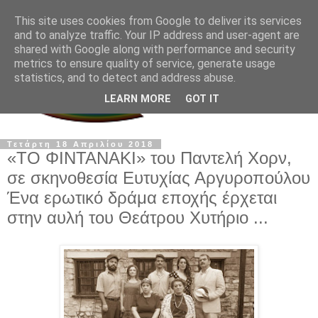
This site uses cookies from Google to deliver its services
and to analyze traffic. Your IP address and user-agent are
shared with Google along with performance and security
metrics to ensure quality of service, generate usage
statistics, and to detect and address abuse.
LEARN MORE
GOT IT
Τετάρτη 18 Απριλίου 2018
«ΤΟ ΦΙΝΤΑΝΑΚΙ» του Παντελή Χορν,
σε σκηνοθεσία Ευτυχίας Αργυροπούλου
Ένα ερωτικό δράμα εποχής έρχεται
στην αυλή του Θεάτρου Χυτήριο ...