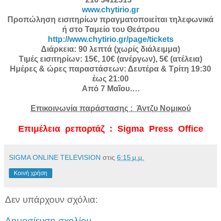
www.chytirio.gr
Προπώληση εισιτηρίων πραγματοποιείται τηλεφωνικά
ή στο Ταμείο του Θεάτρου
http://www.chytirio.gr/page/tickets
Διάρκεια: 90 λεπτά (χωρίς διάλειμμα)
Τιμές εισιτηρίων: 15€, 10€ (ανέργων), 5€ (ατέλεια)
Ημέρες & ώρες παραστάσεων: Δευτέρα & Τρίτη 19:30
έως 21:00
Από 7 Μαΐου….
Επικοινωνία παράστασης :
Άντζυ Νομικού
Επιμέλεια ρεπορτάζ : Sigma Press Office
SIGMA ONLINE TELEVISION
στις
6:15 μ.μ.
Κοινή χρήση
Δεν υπάρχουν σχόλια:
Δημοσίευση σχολίου