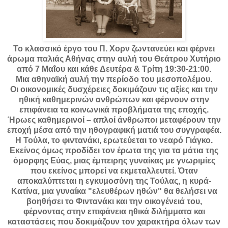
Το κλασσικό έργο του Π. Χορν ζωντανεύει και φέρνει
άρωμα παλιάς Αθήνας στην αυλή του Θεάτρου Χυτήριο
από 7 Μαΐου και κάθε Δευτέρα & Τρίτη 19:30-21:00.
Μια αθηναϊκή αυλή την περίοδο του μεσοπολέμου.
Οι οικονομικές δυσχέρειες δοκιμάζουν τις αξίες και την
ηθική καθημερινών ανθρώπων και φέρνουν στην
επιφάνεια τα κοινωνικά προβλήματα της εποχής.
Ήρωες καθημερινοί – απλοί άνθρωποι μεταφέρουν την
εποχή μέσα από την ηθογραφική ματιά του συγγραφέα.
Η Τούλα, το φιντανάκι, ερωτεύεται το νεαρό Γιάγκο.
Εκείνος όμως προδίδει τον έρωτα της για τα μάτια της
όμορφης Εύας, μιας έμπειρης γυναίκας με γνωριμίες
που εκείνος μπορεί να εκμεταλλευτεί. Όταν
αποκαλύπτεται η εγκυμοσύνη της Τούλας, η κυρά-
Κατίνα, μια γυναίκα "ελευθέρων ηθών" θα θελήσει να
βοηθήσει το Φιντανάκι και την οικογένειά του,
φέρνοντας στην επιφάνεια ηθικά διλήμματα και
καταστάσεις που δοκιμάζουν τον χαρακτήρα όλων των