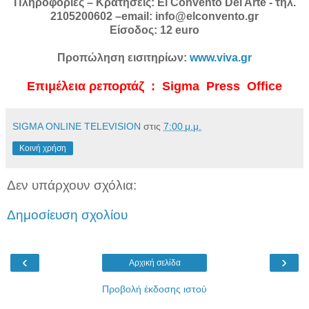
Πληροφορίες – Κρατήσεις: El Convento Del Arte - τηλ.
2105200602 –email: info@elconvento.gr
Είσοδος: 12 euro
Προπώληση εισιτηρίων:
www.viva.gr
Επιμέλεια ρεπορτάζ : Sigma Press Office
SIGMA ONLINE TELEVISION
στις
7:00 μ.μ.
Κοινή χρήση
Δεν υπάρχουν σχόλια:
Δημοσίευση σχολίου
‹
›
Αρχική σελίδα
Προβολή έκδοσης ιστού