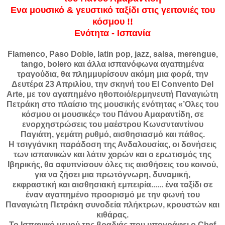
Ενα μουσικό & γευστικό ταξίδι στις γειτονιές του
κόσμου !!
Ενότητα - Ισπανία
Flamenco, Paso Doble, latin pop, jazz, salsa, merengue,
tango, bolero και άλλα ισπανόφωνα αγαπημένα
τραγούδια, θα πλημμυρίσουν ακόμη μια φορά, την
Δευτέρα 23 Απριλίου, την σκηνή του El Convento Del
Arte, με τον αγαπημένο ηθοποιό/ερμηνευτή Παναγιώτη
Πετράκη στο πλαίσιο της μουσικής ενότητας «’Ολες του
κόσμου οι μουσικές» του Πάνου Αμαραντίδη, σε
ενορχηστρώσεις του μαέστρου Κωνσνταντίνου
Παγιάτη, γεμάτη ρυθμό, αισθησιασμό και πάθος.
Η τσιγγάνικη παράδοση της Ανδαλουσίας, οι δονήσεις
των ισπανικών και λάτιν χορών και ο ερωτισμός της
Ιβηρικής, θα αφυπνίσουν όλες τις αισθήσεις του κοινού,
για να ζήσει μια πρωτόγνωρη, δυναμική,
εκφραστική και αισθησιακή εμπειρία...... ένα ταξίδι σε
έναν αγαπημένο προορισμό με την φωνή του
Παναγιώτη Πετράκη συνοδεία πλήκτρων, κρουστών και
κιθάρας.
Το Ισπανικό μενού της βραδιάς που υπογράφει ο Chef