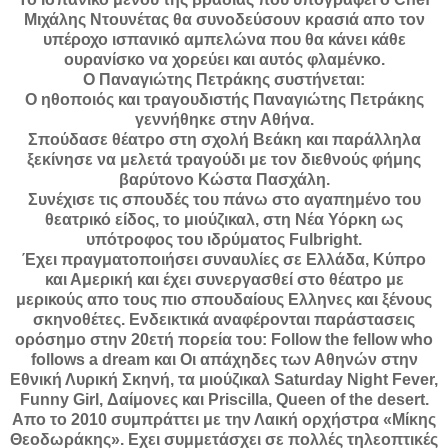
Μιχάλης Ντουνέτας θα συνοδεύσουν κρασιά απο τον
υπέροχο ισπανικό αμπελώνα που θα κάνει κάθε
ουρανίσκο να χορεύει και αυτός φλαμένκο.
Ο Παναγιώτης Πετράκης συστήνεται:
Ο ηθοποιός και τραγουδιστής Παναγιώτης Πετράκης
γεννήθηκε στην Αθήνα.
Σπούδασε θέατρο στη σχολή Βεάκη και παράλληλα
ξεκίνησε να μελετά τραγούδι με τον διεθνούς φήμης
βαρύτονο Κώστα Πασχάλη.
Συνέχισε τις σπουδές του πάνω στο αγαπημένο του
θεατρικό είδος, το μιούζικαλ, στη Νέα Υόρκη ως
υπότροφος του ιδρύματος Fulbright.
Έχει πραγματοποιήσει συναυλίες σε Ελλάδα, Κύπρο
και Αμερική και έχει συνεργασθεί στο θέατρο με
μερικούς απο τους πιο σπουδαίους Ελληνες και ξένους
σκηνοθέτες. Ενδεικτικά αναφέρονται παράστασεις
ορόσημο στην 20ετή πορεία του: Follow the fellow who
follows a dream και Οι απάχηδες των Αθηνών στην
Εθνική Λυρική Σκηνή, τα μιούζικαλ Saturday Night Fever,
Funny Girl, Δαίμονες και Priscilla, Queen of the desert.
Απο το 2010 συμπράττει με την Λαική ορχήστρα «Μίκης
Θεοδωράκης». Εχει συμμετάσχει σε πολλές τηλεοπτικές