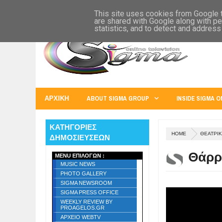
SIGMA WORLD
EUROPE
U.S.A.
AUSTRALIA
RUSS
This site uses cookies from Google to
are shared with Google along with pe
statistics, and to detect and address
ΑΡΧΙΚΗ
ABOUT SIGMA GROUP
INSIDE SIGMA O
ΚΑΤΗΓΟΡΙΕΣ
HOME
ΘΕΑΤΡΙΚ
ΔΗΜΟΣΙΕΥΣΕΩΝ
Θάρρο
MENU ΕΠΙΛΟΓΩΝ :
MUSIC NEWS
PHOTO GALLERY
SIGMA NEWSROOM
SIGMA PRESS OFFICE
WEEKLY REVIEW BY
PROAGELOS.GR
ΑΡΧΕΙΟ WEBTV