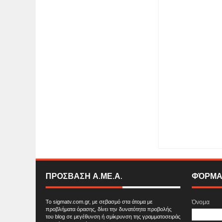
Item Reviewed:
Θάρρ
ΠΡΟΣΒΑΣΗ Α.ΜΕ.Α.
ΦΌΡΜΑ
Το sigmatv.com.gr, με σεβασμό στα άτομα με
Όνομα
προβλήματα όρασης, δίνει την δυνατότητα προβολής
του blog σε μεγέθυνση ή σμίκρυνση της γραμματοσειράς