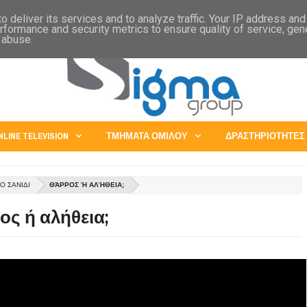
IA
CHINA
JAPAN
EXPORTS - ABROAD SERVICES
OPPORTUNITIES
 deliver its services and to analyze traffic. Your IP address an
rformance and security metrics to ensure quality of service, ge
 abuse.
NLINE TELEVISION
ΤΜΗΜΑΤΑ ΟΜΙΛΟΥ
ΔΡΑΣΤΗΡΙΟΤΗΤΕΣ
Ο ΣΑΝΙΔΙ
ΘΆΡΡΟΣ Ή ΑΛΉΘΕΙΑ;
ς ή αλήθεια;