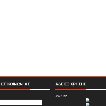
ος ή αλήθεια;
Rating:
5
Reviewed By:
SIGMA ONLINE TELEVISION
 ΕΠΙΚΟΙΝΩΝΊΑΣ
ΑΔΕΙΕΣ ΧΡΗΣΗΣ
ASK2USE