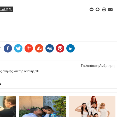
6:41 Μ.Μ.
E
Παλαιότερη Ανάρτηση
σκηνής και της οθόνης” !!!
Α