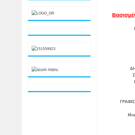
Βασισμέν
ΔΗ
ΓΡΑΦΙΣ
Μι