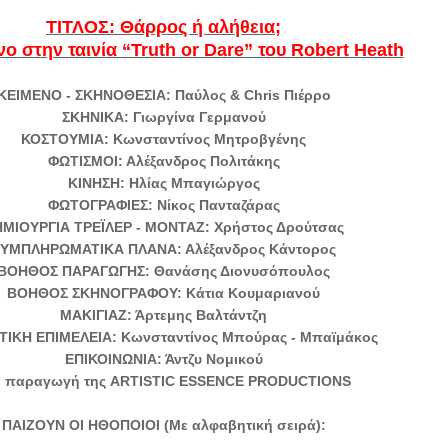
ΤΙΤΛΟΣ: Θάρρος ή αλήθεια;
ο στην ταινία “Truth or Dare” του Robert Heath
ΚΕΙΜΕΝΟ - ΣΚΗΝΟΘΕΣΙΑ: Παύλος & Chris Πιέρρο
ΣΚΗΝΙΚΑ: Γιωργίνα Γερμανού
ΚΟΣΤΟΥΜΙΑ: Κωνσταντίνος Μητροβγένης
ΦΩΤΙΣΜΟΙ: Αλέξανδρος Πολιτάκης
ΚΙΝΗΣΗ: Ηλίας Μπαγιώργος
ΦΩΤΟΓΡΑΦΙΕΣ: Νίκος Πανταζάρας
ΜΙΟΥΡΓΙΑ ΤΡΕΪΛΕΡ - ΜΟΝΤΑΖ: Χρήστος Δρούτσας
ΣΥΜΠΛΗΡΩΜΑΤΙΚΑ ΠΛΑΝΑ: Αλέξανδρος Κάντορος
ΒΟΗΘΟΣ ΠΑΡΑΓΩΓΗΣ: Θανάσης Διονυσόπουλος
ΒΟΗΘΟΣ ΣΚΗΝΟΓΡΑΦΟΥ: Κάτια Κουμαριανού
ΜΑΚΙΓΙΑΖ: Άρτεμης Βαλτάντζη
ΤΙΚΗ ΕΠΙΜΕΛΕΙΑ: Κωνσταντίνος Μπούρας - Μπαϊμάκος
ΕΠΙΚΟΙΝΩΝΙΑ: Άντζυ Νομικού
α παραγωγή της ARTISTIC ESSENCE PRODUCTIONS
ΠΑΙΖΟΥΝ ΟΙ ΗΘΟΠΟΙΟΙ (Με αλφαβητική σειρά):