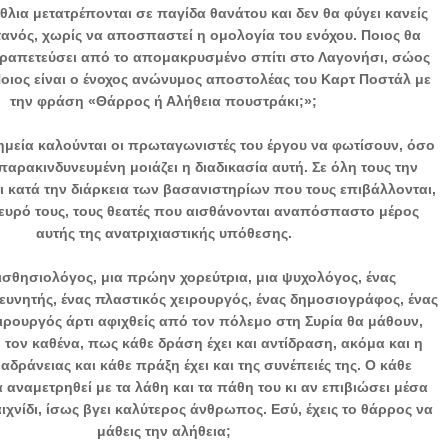
έθλια μετατρέπονται σε παγίδα θανάτου και δεν θα φύγει κανείς
τανός, χωρίς να αποσπαστεί η ομολογία του ενόχου. Ποιος θα
δραπετεύσει από το απομακρυσμένο σπίτι στο Λαγονήσι, σώος
Ποιος είναι ο ένοχος ανώνυμος αποστολέας του Καρτ Ποστάλ με
την φράση «Θάρρος ή Αλήθεια πουστράκι;»;
ημεία καλούνται οι πρωταγωνιστές του έργου να φωτίσουν, όσο
παρακινδυνευμένη μοιάζει η διαδικασία αυτή. Σε όλη τους την
 κατά την διάρκεια των βασανιστηρίων που τους επιβάλλονται,
ευρό τους, τους θεατές που αισθάνονται αναπόσπαστο μέρος
αυτής της ανατριχιαστικής υπόθεσης.
σθησιολόγος, μια πρώην χορεύτρια, μια ψυχολόγος, ένας
ευνητής, ένας πλαστικός χειρουργός, ένας δημοσιογράφος, ένας
χειρουργός άρτι αφιχθείς από τον πόλεμο στη Συρία θα μάθουν,
τον καθένα, πως κάθε δράση έχει και αντίδραση, ακόμα και η
αδράνειας και κάθε πράξη έχει και της συνέπειές της. Ο κάθε
 αναμετρηθεί με τα λάθη και τα πάθη του κι αν επιβιώσει μέσα
ιχνίδι, ίσως βγει καλύτερος άνθρωπος. Εσύ, έχεις το θάρρος να
μάθεις την αλήθεια;