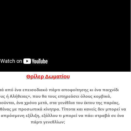
Θρίλερ Δωματίου
ετά από ένα επεισοδιακό πάρτι αποφοίτησης κι ένα παιχνίδι
ς ή Αλήθειας», που θα τους επηρεάσει όλους κομβικά,
ούνται, ένα χρόνο μετά, στα γενέθλια του έκτου της παρέας,
θένας με προσωπικά κίνητρα. Τίποτα και κανείς δεν μπορεί να
 απρόσμενη εξέλιξη, εξάλλου τι μπορεί να πάει στραβά σε ένα
πάρτι γενεθλίων;