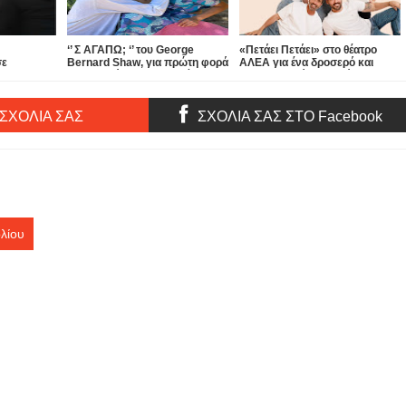
‘’ Σ ΑΓΑΠΩ; ‘’ του George
«Πετάει Πετάει» στο θέατρο
σε
Bernard Shaw, για πρώτη φορά
ΑΛΕΑ για ένα δροσερό και
τα» στο
στην Ελλάδα, στην αυλή του
απολαυστικό καλοκαίρι...
θεάτρου ΑΠΟ ΚΟΙΝΟΥ!
 ΣΧΟΛΙΑ ΣΑΣ
ΣΧΟΛΙΑ ΣΑΣ ΣΤΟ Facebook
λίου