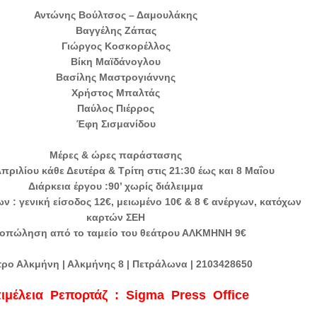
Αντώνης Βούλτσος – Δαμουλάκης
Βαγγέλης Ζάπας
Γιώργος Κοσκορέλλος
Βίκη Μαϊδάνογλου
Βασίλης Μαστρογιάννης
Χρήστος Μπαλτάς
Παύλος Πιέρρος
Έφη Σισμανίδου
Μέρες & ώρες παράστασης
πριλίου κάθε Δευτέρα & Τρίτη στις 21:30 έως και 8 Μαΐου
Διάρκεια έργου :90’ χωρίς διάλειμμα
ίων : γενική είσοδος 12€, μειωμένο 10€ & 8 € ανέργων, κατόχων
καρτών ΣΕΗ
οπώληση από το ταμείο του θεάτρου ΑΛΚΜΗΝΗ 9€
ρο Αλκμήνη | Αλκμήνης 8 | Πετράλωνα | 2103428650
ιμέλεια Ρεπορτάζ : Sigma Press Office