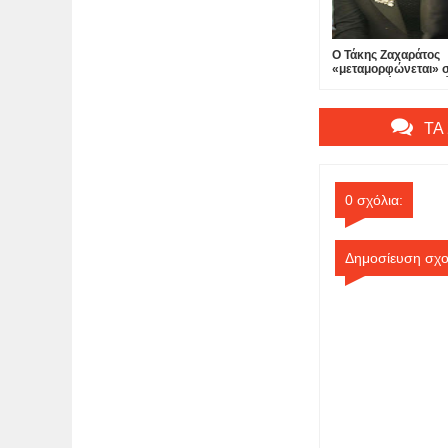
Ο Τάκης Ζαχαράτος
«μεταμορφώνεται» 
«Δεσποινίς Μαργαρί
θέατρο Πτι Παλαί...
ΤΑ
0 σχόλια:
Δημοσίευση σχο