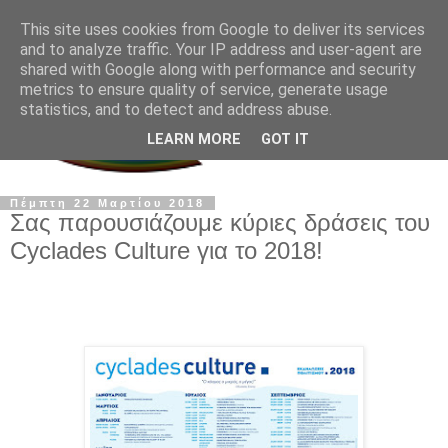
This site uses cookies from Google to deliver its services
and to analyze traffic. Your IP address and user-agent are
shared with Google along with performance and security
metrics to ensure quality of service, generate usage
statistics, and to detect and address abuse.
LEARN MORE
GOT IT
Πέμπτη 22 Μαρτίου 2018
Σας παρουσιάζουμε κύριες δράσεις του
Cyclades Culture για το 2018!