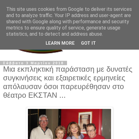
This site uses cookies from Google to deliver its services
and to analyze traffic. Your IP address and user-agent are
shared with Google along with performance and security
metrics to ensure quality of service, generate usage
statistics, and to detect and address abuse.
LEARN MORE
GOT IT
Σάββατο 3 Μαρτίου 2018
Μια εκπληκτική παράσταση με δυνατές
συγκινήσεις και εξαιρετικές ερμηνείες
απόλαυσαν όσοι παρευρέθησαν στο
θέατρο ΕΚΣΤΑΝ ...