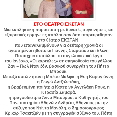
ΣΤΟ ΘΕΑΤΡΟ ΕΚΣΤΑΝ
Μια εκπληκτική παράσταση με δυνατές συγκινήσεις και
εξαιρετικές ερμηνείες απόλαυσαν όσοι παρευρέθησαν
στο θέατρο ΕΚΣΤΑΝ,
που επαναλαμβάνουν για δεύτερη χρονιά οι
αγαπημένοι ηθοποιοί Γιάννης Σταματίου και Ελένη
Παπαχριστοπούλου, το συγκλονιστικό έργο
του Ιονέσκο, «Οι καρέκλες» σε σκηνοθεσία του γάλλου
Ζαν – Πωλ Ντενιζόν, βασικού συνεργάτη του Πήτερ
Μπρουκ.
Μεταξύ αυτών ήταν η Μπέσυ Μάλφα, η Εύη Καραγιάννη,
η Γωγώ Αντζολετάκη,
η βραβευμένη ποιήτρια Κατερίνα Αγγελάκη Ρουκ, η
Κερασία Σαμαρά,
η τραγουδίστρια Άννα Μπούρμα, ο Καθηγητής του
Πανεπιστημίου Αθηνών Ανδρέας Αθηναίος με την
σύζυγο του Ντίντα Μανόλη, ο δημοσιογράφος
Κρικόρ Τσακιτζιάν με τη συγγραφέα σύζυγο του, Πόπη