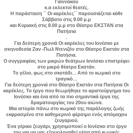
Γιαννάκου
κ.α εκλεκτοί θεατές.
Η παράσταση ΄΄ Οι καρέκλες΄΄ παρουσιάζεται κάθε
Σάββατο στις 9.00 μ.μ
και Κυριακή στις 8.00 μ.μ στο Θέατρο ΕΚΣΤΑΝ στα
Πατήσια
.
Για δεύτερη χρονιά Οι καρέκλες του Ιονέσκο με
σκηνοθεσία Ζαν -Πωλ Ντενιζόν στο Θέατρο Εκστάν στα
Πατήσια.
Ο συγγραφέας των μικρών θεάτρων Ιονέσκο επιστρέφει
στο μικρό θέατρο Εκστάν.
Το γέλιο, φως στο σκοτάδι… Από το κωμικό στο
τραγικό…
Για δεύτερη χρονιά στο Θέατρο Εκστάν στα Πατήσια Οι
καρέκλες. Το έργο που θεωρήθηκε το αριστούργημα του
Ιονέσκο και ένα από τα πιο σημαντικά έργα της
δραματουργίας του 20ου αιώνα.
Μια ιστορία πάνω στο κωμικό της παράλογης ζωής
εκφρασμένο στο καθημερινό φέρσιμο ενός απόμαχου
ζευγαριού.
Ένα γέρικο ζευγάρι, χρησιμοποιεί ο Ιονέσκο στο έργο
του για να μας εξομολογηθεί μέσα από κωμικές