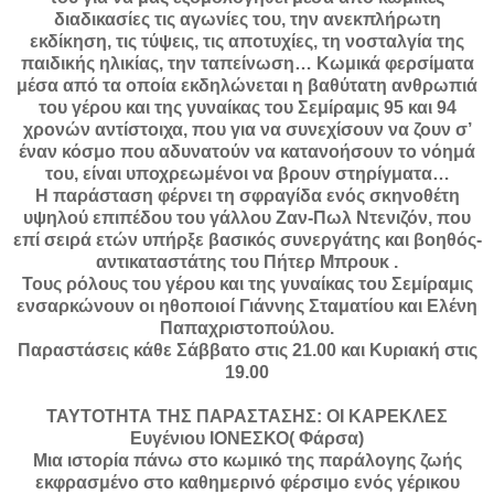
διαδικασίες τις αγωνίες του, την ανεκπλήρωτη
εκδίκηση, τις τύψεις, τις αποτυχίες, τη νοσταλγία της
παιδικής ηλικίας, την ταπείνωση… Κωμικά φερσίματα
μέσα από τα οποία εκδηλώνεται η βαθύτατη ανθρωπιά
του γέρου και της γυναίκας του Σεμίραμις 95 και 94
χρονών αντίστοιχα, που για να συνεχίσουν να ζουν σ’
έναν κόσμο που αδυνατούν να κατανοήσουν το νόημά
του, είναι υποχρεωμένοι να βρουν στηρίγματα…
Η παράσταση φέρνει τη σφραγίδα ενός σκηνοθέτη
υψηλού επιπέδου του γάλλου Ζαν-Πωλ Ντενιζόν, που
επί σειρά ετών υπήρξε βασικός συνεργάτης και βοηθός-
αντικαταστάτης του Πήτερ Μπρουκ .
Τους ρόλους του γέρου και της γυναίκας του Σεμίραμις
ενσαρκώνουν οι ηθοποιοί Γιάννης Σταματίου και Ελένη
Παπαχριστοπούλου.
Παραστάσεις κάθε Σάββατο στις 21.00 και Κυριακή στις
19.00
ΤΑΥΤΟΤΗΤΑ ΤΗΣ ΠΑΡΑΣΤΑΣΗΣ: ΟΙ ΚΑΡΕΚΛΕΣ
Ευγένιου ΙΟΝΕΣΚΟ( Φάρσα)
Μια ιστορία πάνω στο κωμικό της παράλογης ζωής
εκφρασμένο στο καθημερινό φέρσιμο ενός γέρικου