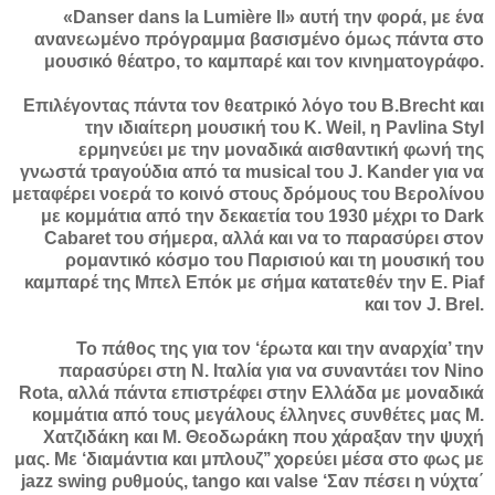
«Danser dans la Lumière ΙΙ» αυτή την φορά, με ένα
ανανεωμένο πρόγραμμα βασισμένο όμως πάντα στο
μουσικό θέατρο, το καμπαρέ και τον κινηματογράφο.
Επιλέγoντας πάντα τον θεατρικό λόγο του Β.Brecht και
την ιδιαίτερη μουσική του Κ. Weil, η Pavlina Styl
ερμηνεύει με την μοναδικά αισθαντική φωνή της
γνωστά τραγούδια από τα musical του J. Kander για να
μεταφέρει νοερά το κοινό στους δρόμους του Βερολίνου
με κομμάτια από την δεκαετία του 1930 μέχρι το Dark
Cabaret του σήμερα, αλλά και να το παρασύρει στον
ρομαντικό κόσμο του Παρισιού και τη μουσική του
καμπαρέ της Μπελ Επόκ με σήμα κατατεθέν την Ε. Piaf
και τον J. Brel.
Το πάθος της για τον ‘έρωτα και την αναρχία’ την
παρασύρει στη Ν. Ιταλία για να συναντάει τον Νino
Rota, αλλά πάντα επιστρέφει στην Ελλάδα με μοναδικά
κομμάτια από τους μεγάλους έλληνες συνθέτες μας Μ.
Χατζιδάκη και Μ. Θεοδωράκη που χάραξαν την ψυχή
μας. Με ‘διαμάντια και μπλουζ’’ χορεύει μέσα στο φως με
jazz swing ρυθμούς, tango και valse ‘Σαν πέσει η νύχτα΄