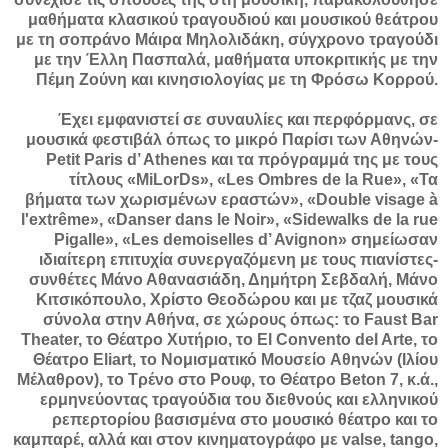
μαθήματα κλασικού τραγουδιού και μουσικού θεάτρου
με τη σοπράνο Μάιρα Μηλολιδάκη, σύγχρονο τραγούδι
με την Έλλη Πασπαλά, μαθήματα υποκριτικής με την
Πέμη Ζούνη και κινησιολογίας με τη Φρόσω Κορρού.
Έχει εμφανιστεί σε συναυλίες και περφόρμανς, σε
μουσικά φεστιβάλ όπως το μικρό Παρίσι των Αθηνών-
Petit Paris d’ Athenes και τα πρόγραμμά της με τους
τίτλους «MiLorDs», «Les Ombres de la Rue», «Τα
βήματα των χωρισμένων εραστών», «Double visage à
l'extrême», «Danser dans le Noir», «Sidewalks de la rue
Pigalle», «Les demoiselles d’ Avignon» σημείωσαν
ιδιαίτερη επιτυχία συνεργαζόμενη με τους πιανίστες-
συνθέτες Μάνο Αθανασιάδη, Δημήτρη Σεβδαλή, Mάνο
Κιτσικόπουλο, Χρίστο Θεοδώρου και με τζαζ μουσικά
σύνολα στην Αθήνα, σε χώρους όπως: το Faust Bar
Theater, το Θέατρο Χυτήριο, το El Convento del Arte, το
Θέατρο Εliart, το Νομισματικό Μουσείο Aθηνών (Ιλίου
Μέλαθρον), το Τρένο στο Ρουφ, το Θέατρο Βeton 7, κ.ά.,
ερμηνεύοντας τραγούδια του διεθνούς και ελληνικού
ρεπερτορίου βασισμένα στο μουσικό θέατρο και το
καμπαρέ, αλλά και στον κινηματογράφο με valse, tango,