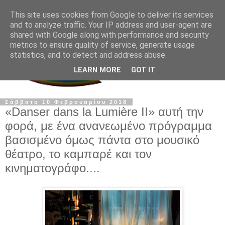
This site uses cookies from Google to deliver its services
and to analyze traffic. Your IP address and user-agent are
shared with Google along with performance and security
metrics to ensure quality of service, generate usage
statistics, and to detect and address abuse.
LEARN MORE
GOT IT
Σάββατο 10 Φεβρουαρίου 2018
«Danser dans la Lumière ΙΙ» αυτή την
φορά, με ένα ανανεωμένο πρόγραμμα
βασισμένο όμως πάντα στο μουσικό
θέατρο, το καμπαρέ και τον
κινηματογράφο....