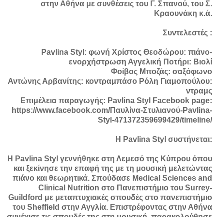
στην Αθήνα με συνθέσεις του Γ. Σπανού, του Σ.
Κραουνάκη κ.ά.
Συντελεστές :
Pavlina Styl: φωνή Χρίστος Θεοδώρου: πιάνο-
ενορχήστρωση Αγγελική Ποτήρι: Βιολί
Φοίβος Μποζάς: σαξόφωνο
Αντώνης Αρβανίτης: κοντραμπάσο Ρόλη Γιαμοπούλου:
ντραμς
Επιμέλεια παραγωγής: Pavlina Styl Facebook page:
https://www.facebook.com/Παυλίνα-Στυλιανού-Pavlina-
Styl-471372359699429/timeline/
Η Pavlina Styl συστήνεται:
H Pavlina Styl γεννήθηκε στη Λεμεσό της Κύπρου όπου
και ξεκίνησε την επαφή της με τη μουσική μελετώντας
πιάνο και θεωρητικά. Σπούδασε Medical Sciences and
Clinical Nutrition στο Πανεπιστήμιο του Surrey-
Guildford με μεταπτυχιακές σπουδές στο πανεπιστήμιο
του Sheffield στην Αγγλία. Επιστρέφοντας στην Αθήνα
συνέχισε τις σπουδές της στη μουσική, παρακολούθησε