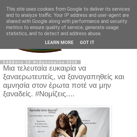
This site uses cookies from Google to deliver its services
and to analyze traffic. Your IP address and user-agent are
shared with Google along with performance and security
metrics to ensure quality of service, generate usage
statistics, and to detect and address abuse.
LEARN MORE
GOT IT
Σάββατο 10 Φεβρουαρίου 2018
Μια τελευταία ευκαιρία να
ξαναερωτευτείς, να ξαναγαπηθείς και
αμνησία στον έρωτα ποτέ να μην
ξαναδείς. #Νομίζεις....