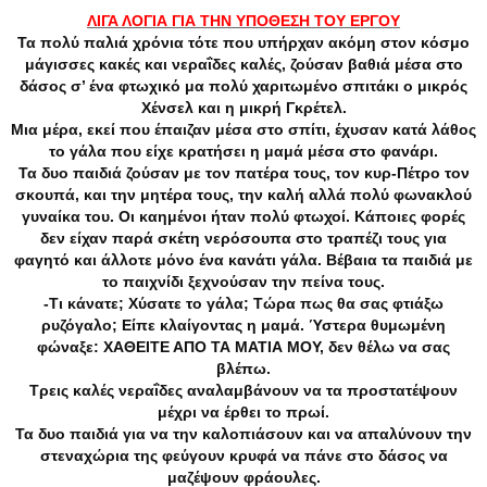
ΛΙΓΑ ΛΟΓΙΑ ΓΙΑ ΤΗΝ ΥΠΟΘΕΣΗ ΤΟΥ ΕΡΓΟΥ
Τα πολύ παλιά χρόνια τότε που υπήρχαν ακόμη στον κόσμο
μάγισσες κακές και νεραΐδες καλές, ζούσαν βαθιά μέσα στο
δάσος σ’ ένα φτωχικό μα πολύ χαριτωμένο σπιτάκι ο μικρός
Χένσελ και η μικρή Γκρέτελ.
Μια μέρα, εκεί που έπαιζαν μέσα στο σπίτι, έχυσαν κατά λάθος
το γάλα που είχε κρατήσει η μαμά μέσα στο φανάρι.
Τα δυο παιδιά ζούσαν με τον πατέρα τους, τον κυρ-Πέτρο τον
σκουπά, και την μητέρα τους, την καλή αλλά πολύ φωνακλού
γυναίκα του. Οι καημένοι ήταν πολύ φτωχοί. Κάποιες φορές
δεν είχαν παρά σκέτη νερόσουπα στο τραπέζι τους για
φαγητό και άλλοτε μόνο ένα κανάτι γάλα. Βέβαια τα παιδιά με
το παιχνίδι ξεχνούσαν την πείνα τους.
-Τι κάνατε; Χύσατε το γάλα; Τώρα πως θα σας φτιάξω
ρυζόγαλο; Είπε κλαίγοντας η μαμά. Ύστερα θυμωμένη
φώναξε: ΧΑΘΕΙΤΕ ΑΠΟ ΤΑ ΜΑΤΙΑ ΜΟΥ, δεν θέλω να σας
βλέπω.
Τρεις καλές νεραΐδες αναλαμβάνουν να τα προστατέψουν
μέχρι να έρθει το πρωί.
Τα δυο παιδιά για να την καλοπιάσουν και να απαλύνουν την
στεναχώρια της φεύγουν κρυφά να πάνε στο δάσος να
μαζέψουν φράουλες.