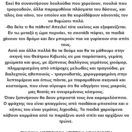
Εκεί θα συναντήσουν λουλούδια που χορεύουν, πουλιά που
τραγουδούν, άλλα παραμυθένια πλάσματα του δάσους, και
τέλος ένα νάνο, τον οποίον και θα κοροϊδέψουν κάνοντάς τον
να θυμώσει πολύ.
-Θα δείτε τι θα πάθετε! Απειλεί τότε εκείνος και εξαφανίζεται.
Εν τω μεταξύ η ώρα περνάει, το σκοτάδι πέφτει, τα παιδιά
χάνουν τον δρόμο και δεν μπορούν πια να γυρίσουν στο σπίτι
τους.
Αυτό και άλλα πολλά θα τα δούμε και θα τα μάθουμε στην
σκηνή του Θεάτρου Κιβωτός σε μια παράσταση, γεμάτη
χρώματα και φως, με έξυπνους διαλόγους γεμάτους χιούμορ,
πλημμυρισμένη από υπέροχες μελωδίες και τραγούδια, με
διαλεχτούς ηθοποιούς – τραγουδιστές, χορογραφημένη στην
λεπτομέρεια και όπως πάντα, με παραμυθένια σκηνικά και
κοστούμια, που είναι σίγουρο ότι θα οδηγήσει τους μικρούς
μας θεατές σε ονειρεμένους κόσμους.
Όταν ξυπνήσουν θα δουν μπροστά τους ένα καραμελόσπιτο.
Ο φράχτης του είναι φτιαγμένος από παιδάκια-μπισκότα και ο
κήπος του είναι γεμάτος λιχουδιές. Τα παιδιά χαρούμενα
κόβουν κομμάτια από το παράξενο αυτό σπίτι και αρχίζουν να
τρώνε.