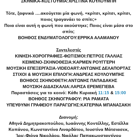
ΣΚΗΝΙΚΑ-ΚΟΣΤΟΥΜΙΑ:ΧΡΙΣΤΙΝΑ ΚΟΥΛΟΥΜΠΗ
Τότε, ξαφνικά ….ακούγεται μία φωνή. «κρίτσι, κρίτσι, κρίτσι,
ποιος τραγανάει το σπίτι;»
Ποια είναι αυτή η φωνή που ακούστηκε; Ποιος είναι μέσα στο
σπίτι;
ΒΟΗΘΟΣ ΕΝΔΥΜΑΤΟΛΟΓΟΥ:ΕΡΡΙΚΑ ΑΛΑΜΑΝΟΥ
Συντελεστές
ΚΙΝΗΣΗ-ΧΟΡΟΓΡΑΦΙΕΣ-ΦΩΤΙΣΜΟΙ:ΠΕΤΡΟΣ ΓΑΛΛΙΑΣ
ΚΕΙΜΕΝΟ-ΣΚΗΝΟΘΕΣΙΑ:ΚΑΡΜΕΝ ΡΟΥΓΓΕΡΗ
ΜΟΥΣΙΚΗ ΕΠΕΞΕΡΓΑΣΙΑ-VIDEOART:ΑΝΤΩΝΗΣ ΔΕΛΑΠΟΡΤΑΣ
ΣΤΙΧΟΙ & ΜΟΥΣΙΚΗ ΕΠΙΛΟΓΗ:ΑΝΔΡΕΑΣ ΚΟΥΛΟΥΜΠΗΣ
ΒΟΗΘΟΣ ΣΚΗΝΟΘΕΤΗ:ΑΝΤΩΝΗΣ ΠΑΠΑΔΑΚΗΣ
ΜΟΥΣΙΚΗ ΔΙΔΑΣΚΑΛΙΑ:ΛΑΡΙΣΑ ΕΡΕΜΕΓΙΕΒΑ
Παραστάσεις για το κοινό: Κάθε Κυριακή
11:15
&
15:00
ΒΟΗΘΟΣ ΣΚΗΝΟΓΡΑΦΟΥ: ΡΙΑ ΡΑΜΑΤΑ
ΥΠΕΥΘΥΝΗ ΓΡΑΦΕΙΟΥ ΠΑΡΑΓΩΓΗΣ:ΚΑΤΕΡΙΝΑ ΜΠΑΝΑΣΑΚΗ
Διανομή:
Αθηνά Δημητρακοπούλου, Ιωαάννης Κοντέλλης, Εστέλλα
Κοπάνου, Κωνσταντίνα Λιναρδάτου, Ιουστίνα Μάτσιασεκ,
Ίρις-Φιόνα Νικολάου, Νικόλας Παπακωνσταντίνου