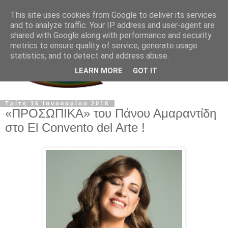
This site uses cookies from Google to deliver its services
and to analyze traffic. Your IP address and user-agent are
shared with Google along with performance and security
metrics to ensure quality of service, generate usage
statistics, and to detect and address abuse.
LEARN MORE
GOT IT
Τρίτη 16 Ιανουαρίου 2018
«ΠΡΟΣΩΠΙΚΑ» του Πάνου Αμαραντίδη
στο El Convento del Arte !