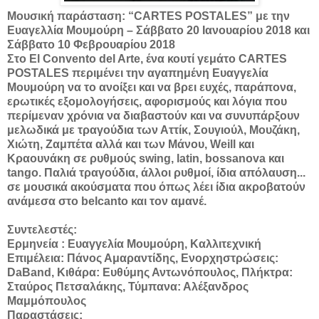
Μουσική παράσταση: “CARTES POSTALES” με την
Ευαγελλία Μουμούρη – Σάββατο 20 Ιανουαρίου 2018 και
Σάββατο 10 Φεβρουαρίου 2018
Στο El Convento del Arte, ένα κουτί γεμάτο CARTES
POSTALES περιμένει την αγαπημένη Ευαγγελία
Μουμούρη να το ανοίξει και να βρει ευχές, παράπονα,
ερωτικές εξομολογήσεις, αφορισμούς και λόγια που
περίμεναν χρόνια να διαβαστούν και να συνυπάρξουν
μελωδικά με τραγούδια των Αττίκ, Σουγιούλ, Μουζάκη,
Χιώτη, Ζαμπέτα αλλά και των Μάνου, Weill και
Κραουνάκη σε ρυθμούς swing, latin, bossanova και
tango. Παλιά τραγούδια, άλλοι ρυθμοί, ίδια απόλαυση...
σε μουσικά ακούσματα που όπως λέει ίδια ακροβατούν
ανάμεσα στο belcanto και τον αμανέ.
Συντελεστές:
Ερμηνεία : Ευαγγελία Μουμούρη, Καλλιτεχνική
Επιμέλεια: Πάνος Αμαραντίδης, Ενορχηστρώσεις:
DaBand, Κιθάρα: Ευθύμης Αντωνόπουλος, Πλήκτρα:
Σταύρος Πετσαλάκης, Τύμπανα: Αλέξανδρος
Μαμμόπουλος
Παραστάσεις: