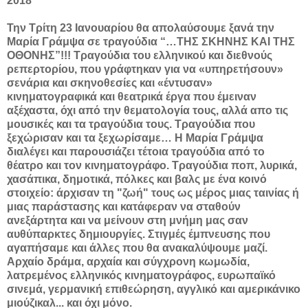
2018
Την Τρίτη 23 Ιανουαρίου θα απολαύσουμε ξανά την
Μαρία Γράμψα σε τραγούδια “…ΤΗΣ ΣΚΗΝΗΣ ΚΑΙ ΤΗΣ
ΟΘΟΝΗΣ”!!! Τραγούδια του ελληνικού και διεθνούς
ρεπερτορίου, που γράφτηκαν για να «υπηρετήσουν»
σενάρια και σκηνοθεσίες και «έντυσαν»
κινηματογραφικά και θεατρικά έργα που έμειναν
αξέχαστα, όχι από την θεματολογία τους, αλλά απο τις
μουσικές και τα τραγούδια τους. Τραγούδια που
ξεχώρισαν και τα ξεχωρίσαμε… Η Μαρία Γράμψα
διαλέγει και παρουσιάζει τέτοια τραγούδια από το
θέατρο και τον κινηματογράφο. Τραγούδια ποπ, λυρικά,
χασάπικα, δημοτικά, πόλκες και βαλς με ένα κοινό
στοιχείο: άρχισαν τη "ζωή" τους ως μέρος μιας ταινίας ή
μιας παράστασης και κατάφεραν να σταθούν
ανεξάρτητα και να μείνουν στη μνήμη μας σαν
αυθύπαρκτες δημιουργίες. Στιγμές έμπνευσης που
αγαπήσαμε και άλλες που θα ανακαλύψουμε μαζί.
Αρχαίο δράμα, αρχαία και σύγχρονη κωμωδία,
λατρεμένος ελληνικός κινηματογράφος, ευρωπαϊκό
σινεμά, γερμανική επιθεώρηση, αγγλικό και αμερικάνικο
μιούζικαλ... και όχι μόνο.