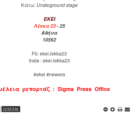
Κάτω:
Underground stage
EKEI
Λέκκα 23
- 25
Αθήνα
10562
Fb: ekei.lekka23
Insta : ekei.lekka23
#ekei #newera
μέλεια ρεπορτάζ : Sigma Press Office
12:52 Π.Μ.