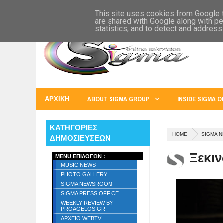
SIGMA WORLD
EUROPE
U.S.A.
AUSTRALIA
RUSS
This site uses cookies from Google to
are shared with Google along with pe
statistics, and to detect and address
ΑΡΧΙΚΗ
ABOUT SIGMA GROUP
INSIDE SIGMA O
ΚΑΤΗΓΟΡΙΕΣ
HOME
SIGMA 
ΔΗΜΟΣΙΕΥΣΕΩΝ
Ξεκιν
MENU ΕΠΙΛΟΓΩΝ :
MUSIC NEWS
PHOTO GALLERY
SIGMA NEWSROOM
SIGMA PRESS OFFICE
WEEKLY REVIEW BY
PROAGELOS.GR
ΑΡΧΕΙΟ WEBTV