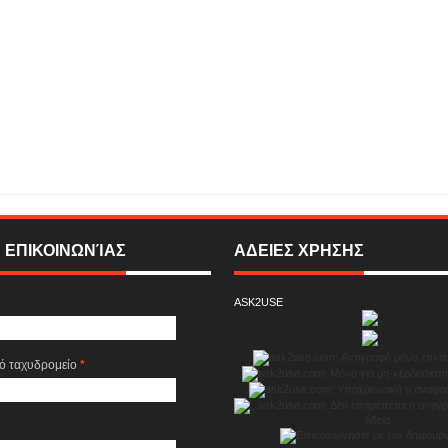
νώντας δυναμικά το EKEI ...
Rating:
5
Reviewed By:
SIGMA ONLINE TELEVISION
 ΕΠΙΚΟΙΝΩΝΊΑΣ
ΑΔΕΙΕΣ ΧΡΗΣΗΣ
ASK2USE
κό ταχυδρομείο
*