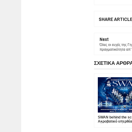
SHARE ARTICL
Next
Όλες οι ευχές της Γ
πραγματικότητα απ΄τ
ΣΧΕΤΙΚΑ ΑΡΘΡ
SWAN behind the s
Ακροβατικό υπερθέα
Κίνας που κατέκτησε
Μπολσόι έρχεται σε 