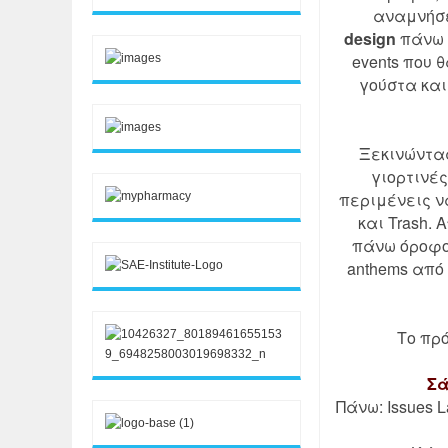
αναμνήσε
design
πάνω 
events που
γούστα και
Ξεκινώντας
γιορτινές
περιμένεις να
και Trash.
πάνω όροφο θ
anthems από 
Το πρ
Σά
Πάνω: Issues La