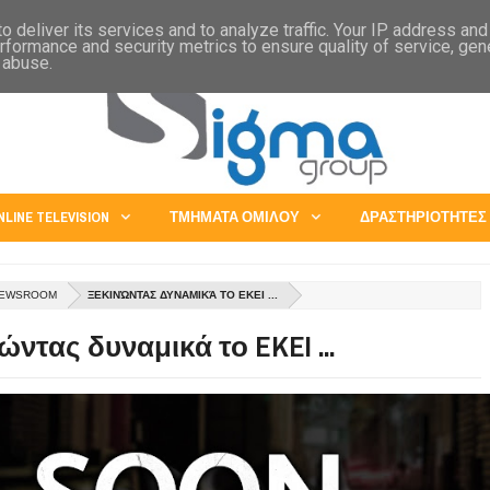
IA
CHINA
JAPAN
EXPORTS - ABROAD SERVICES
OPPORTUNITIES
 deliver its services and to analyze traffic. Your IP address an
rformance and security metrics to ensure quality of service, ge
 abuse.
NLINE TELEVISION
ΤΜΗΜΑΤΑ ΟΜΙΛΟΥ
ΔΡΑΣΤΗΡΙΟΤΗΤΕΣ
NEWSROOM
ΞΕΚΙΝΏΝΤΑΣ ΔΥΝΑΜΙΚΆ ΤΟ EKEI ...
ώντας δυναμικά το EKEI ...