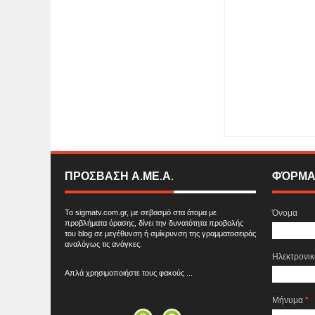
Item Reviewed:
Ξεκι
ΠΡΟΣΒΑΣΗ Α.ΜΕ.Α.
ΦΌΡΜΑ
Το sigmatv.com.gr, με σεβασμό στα άτομα με
Όνομα
προβλήματα όρασης, δίνει την δυνατότητα προβολής
του blog σε μεγέθυνση ή σμίκρυνση της γραμματοσειράς
αναλόγως τις ανάγκες.
Ηλεκτρονι
Απλά χρησιμοποιήστε τους φακούς ...
Μήνυμα
*