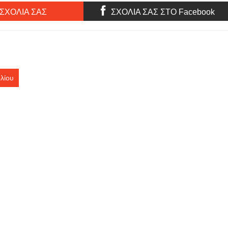
διαβάζεται διαφορετικά στο
μεσογειακό πλαίσιο
 ΣΧΟΛΙΑ ΣΑΣ
ΣΧΟΛΙΑ ΣΑΣ ΣΤΟ Facebook
λίου