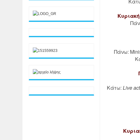
Κάτω
Κυριακή 
Πάνω
Πάνω: Minis
Κά
Κάτω:
Live ac
Κυριακ