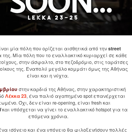
ίναι μία πόλη που ορίζεται αισθητικά από την
street
 της. Μία πόλη που το εναλλακτικό κυριαρχεί σε κάθε
 τοίχους, στην άσφαλτο, στο πεζοδρόμιο, στις ταράτσες
τοίκους της. Έναπολύ μεγάλο κομμάτι όμως της Αθήνας
είναι και η νύχτα.
εμβρίου
στην καρδιά της Αθήνας, στην χαρακτηριστική
δό
Λέκκα 23
, ένα παλιό αγαπημένο spot επανέρχεται
μένο. Όχι, δεν είναι re-opening, είναι fresh και
Ι
και υπόσχεται να γίνει το εναλλακτικό hotspot για τα
επόμενα χρόνια.
 ένα ισόγειο και ένα υπόγειο θα φιλοξενήσουν πολλές