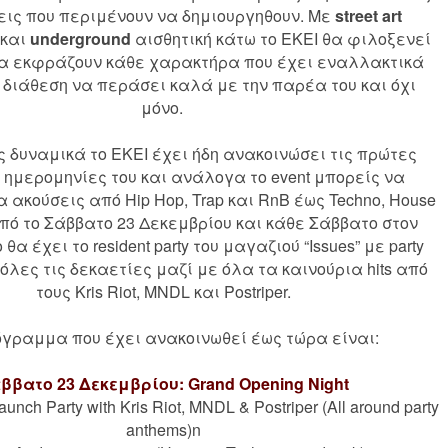
ις που περιμένουν να δημιουργηθουν. Με
street art
και
underground
αισθητική κάτω το EKEI θα φιλοξενεί
 θα εκφράζουν κάθε χαρακτήρα που έχει εναλλακτικά
 διάθεση να περάσει καλά με την παρέα του και όχι
μόνο.
 δυναμικά το EKEI έχει ήδη ανακοινώσει τις πρώτες
 ημερομηνίες του και ανάλογα το event μπορείς να
 ακούσεις από Hip Hop, Trap και RnB έως Techno, House
 Από το Σάββατο 23 Δεκεμβρίου και κάθε Σάββατο στον
α έχει το resident party του μαγαζιού “Issues” με party
όλες τις δεκαετίες μαζί με όλα τα καινούρια hits από
τους Kris Riot, MNDL και Postriper.
όγραμμα που έχει ανακοινωθεί έως τώρα είναι:
ββατο 23 Δεκεμβρίου: Grand Opening Night
unch Party with Kris Riot, MNDL & Postriper (All around party
anthems)n