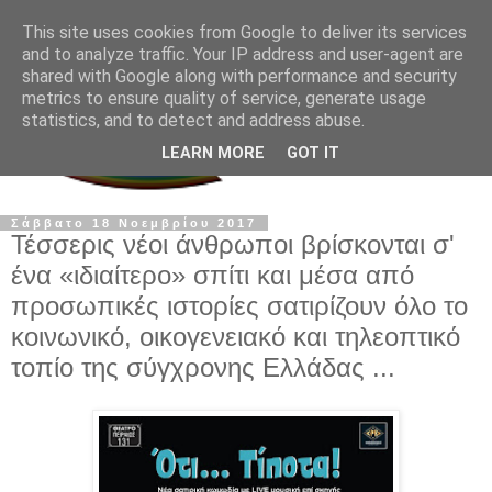
This site uses cookies from Google to deliver its services
and to analyze traffic. Your IP address and user-agent are
shared with Google along with performance and security
metrics to ensure quality of service, generate usage
statistics, and to detect and address abuse.
LEARN MORE
GOT IT
Σάββατο 18 Νοεμβρίου 2017
Τέσσερις νέοι άνθρωποι βρίσκονται σ'
ένα «ιδιαίτερο» σπίτι και μέσα από
προσωπικές ιστορίες σατιρίζουν όλο το
κοινωνικό, οικογενειακό και τηλεοπτικό
τοπίο της σύγχρονης Ελλάδας ...