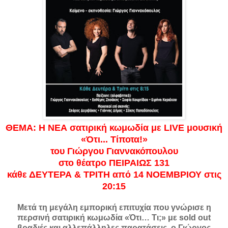
ΘΕΜΑ: Η ΝΕΑ σατιρική κωμωδία με LIVE μουσική
«Ότι... Τίποτα!»
του Γιώργου Γιαννακόπουλου
στο θέατρο ΠΕΙΡΑΙΩΣ 131
κάθε ΔΕΥΤΕΡΑ & ΤΡΙΤΗ από 14 ΝΟΕΜΒΡΙΟΥ στις
20:15
Μετά τη μεγάλη εμπορική επιτυχία που γνώρισε η
περσινή σατιρική κωμωδία «Ότι… Τι;» με sold out
βραδιές και αλλεπάλληλες παρατάσεις, ο Γιώργος