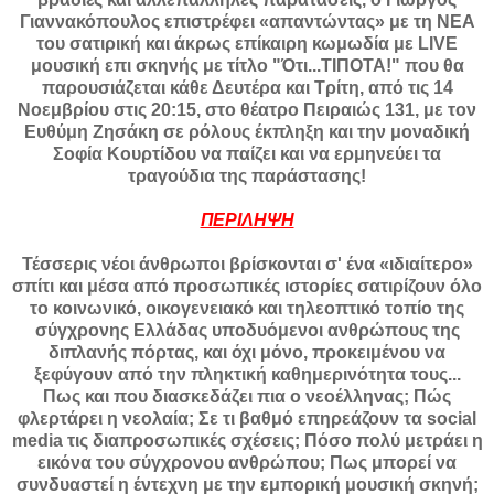
Γιαννακόπουλος επιστρέφει «απαντώντας» με τη ΝΕΑ
του σατιρική και άκρως επίκαιρη κωμωδία με LIVE
μουσική επι σκηνής με τίτλο "Ότι...ΤΙΠΟΤΑ!" που θα
παρουσιάζεται κάθε Δευτέρα και Τρίτη, από τις 14
Νοεμβρίου στις 20:15, στο θέατρο Πειραιώς 131, με τον
Ευθύμη Ζησάκη σε ρόλους έκπληξη και την μοναδική
Σοφία Κουρτίδου να παίζει και να ερμηνεύει τα
τραγούδια της παράστασης!
ΠΕΡΙΛΗΨΗ
Τέσσερις νέοι άνθρωποι βρίσκονται σ' ένα «ιδιαίτερο»
σπίτι και μέσα από προσωπικές ιστορίες σατιρίζουν όλο
το κοινωνικό, οικογενειακό και τηλεοπτικό τοπίο της
σύγχρονης Ελλάδας υποδυόμενοι ανθρώπους της
διπλανής πόρτας, και όχι μόνο, προκειμένου να
ξεφύγουν από την πληκτική καθημερινότητα τους...
Πως και που διασκεδάζει πια ο νεοέλληνας; Πώς
φλερτάρει η νεολαία; Σε τι βαθμό επηρεάζουν τα social
media τις διαπροσωπικές σχέσεις; Πόσο πολύ μετράει η
εικόνα του σύγχρονου ανθρώπου; Πως μπορεί να
συνδυαστεί η έντεχνη με την εμπορική μουσική σκηνή;