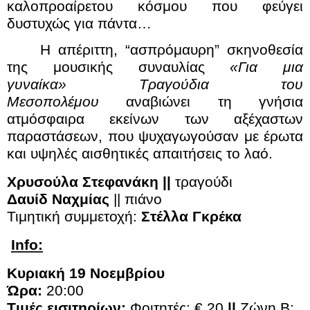
καλοπροαίρετου κόσμου που φεύγει
δυστυχώς για πάντα…
Η απέριττη, “ασπρόμαυρη” σκηνοθεσία
της μουσικής συναυλίας
«Για μια
γυναίκα» Τραγούδια του
Μεσοπολέμου
αναβιώνει τη γνήσια
ατμόσφαιρα εκείνων των αξέχαστων
παραστάσεων, που ψυχαγωγούσαν με έρωτα
και υψηλές αισθητικές απαιτήσεις το λαό.
Χρυσούλα Στεφανάκη ||
τραγούδι
Δαυίδ Ναχμίας
|| πιάνο
Τιμητική συμμετοχή:
Στέλλα Γκρέκα
Info
:
Κυριακή 19 Νοεμβρίου
Ώρα:
20:00
Τιμές εισιτηρίων:
Φοιτητές: € 20
||
Ζώνη Β: