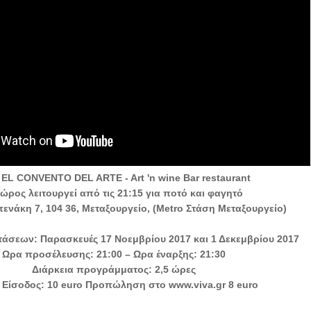
 EL CONVENTO DEL ARTE - Art 'n wine Bar restaurant
ώρος λειτουργεί από τις 21:15 για ποτό και φαγητό
πενάκη 7, 104 36, Μεταξουργείο, (Metro Στάση Μεταξουργείο)
άσεων: Παρασκευές 17 Νοεμβρίου 2017 και 1 Δεκεμβρίου 2017
Ωρα προσέλευσης: 21:00 – Ωρα έναρξης: 21:30
Διάρκεια προγράμματος: 2,5 ώρες
 Είσοδος: 10 euro Προπώληση στο www.viva.gr 8 euro