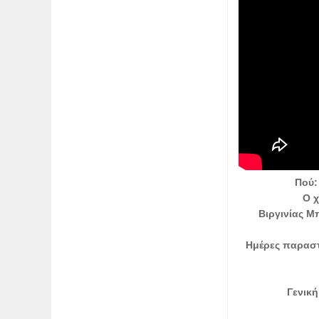
Πού:
Ο χ
Βιργινίας Μ
Ημέρες παραστ
Γενική