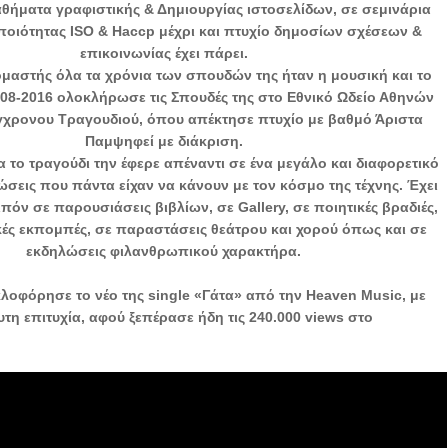
αθήματα γραφιστικής & Δημιουργίας ιστοσελίδων, σε σεμινάρια
οιότητας ISO & Haccp μέχρι και πτυχίο δημοσίων σχέσεων &
επικοινωνίας έχει πάρει.
μαστής όλα τα χρόνια των σπουδών της ήταν η μουσική και το
008-2016 ολοκλήρωσε τις Σπουδές της στο Εθνικό Ωδείο Αθηνών
γχρονου Τραγουδιού, όπου απέκτησε πτυχίο με βαθμό Άριστα
Παμψηφεί με διάκριση.
ια το τραγούδι την έφερε απέναντι σε ένα μεγάλο και διαφορετικό
ώσεις που πάντα είχαν να κάνουν με τον κόσμο της τέχνης. Έχει
πόν σε παρουσιάσεις βιβλίων, σε Gallery, σε ποιητικές βραδιές,
ές εκπομπές, σε παραστάσεις θεάτρου και χορού όπως και σε
εκδηλώσεις φιλανθρωπικού χαρακτήρα.
οφόρησε το νέο της single «Γάτα» από την Heaven Music, με
υτη επιτυχία, αφού ξεπέρασε ήδη τις 240.000 views στο