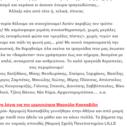
ισμό και κεράκια κι έκαναν όνειρα τραγουδώντας...
Άλλαξε κάτι από τότε ή, τελικά, τίποτα;
ιστορία θέλουμε να συνεχίσουμε! Αυτόν ακριβώς τον τρόπο
ς! Με ατμόσφαιρα γεμάτη συναισθηματισμό, χωρίς μεγάλες
ρίς εκτυφλωτικά φώτα και «μεγάλες πίστες», χωρίς «εγώ» και
ουμε και πάλι τη φωνή μας... μία! Με κοινό παρανομαστή την
ουσική, θα θυμηθούμε όλα εκείνα τα τραγούδια που μας ένωσαν
 όλα τα «διαμάντια» που γράφτηκαν έως και σήμερα, δοσμένα με
 απλό, αντικριστό και ανθρώπινο. Το καλό τραγούδι θεραπεύει,
σας περιμένουμε!
ος Χατζιδάκις, Μίκης Θεοδωράκης, Σταύρος Ξαρχάκος, Βασίλης
ώργος Ζαμπέτας, Μανώλης Χιώτης, Μίμης Πλέσσας, Απόστολος
ος Κουγιουμτζής, Γιάννης Σπανός, Διονύσης Σαββόπουλος, Βίκυ
ιού, Τζένη Βάνου, Νέο Κύμα, Αρχοντορεμπέτικα…. κ.α.
γα λόγια για την ερμηνεύτρια Μαρούλα Κασκαβέλη
ρία- Αργυρώ) Κασκαβέλη γεννήθηκε στην Αθήνα και από μικρή
χο παιδί που ήθελε να μάθει και να κάνει πολλά. Τα βήματα της
αν σε νομικές σπουδές (Νομική Σχολή Πανεπιστημίου LILLE