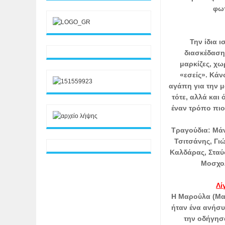
φωτ
Την ίδια 
διασκέδαση
μαρκίζες, χω
«εσείς». Κάν
αγάπη για την μ
τότε, αλλά και
έναν τρόπο πιο
Τραγούδια: Μάν
Τσιτσάνης, Γι
Καλδάρας, Σταύ
Μοσχολ
Λί
Η Μαρούλα (Μα
ήταν ένα ανήσυ
την οδήγησ