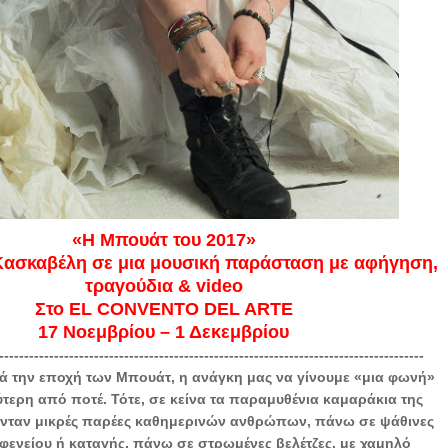
«Η Μπουάτ του 2017»
ασκαβέλη σε μια μουσική παράσταση με αφήγηση,
τραγούδια & video
Στο EL CONVENTO DEL ARTE
17 Νοεμβρίου – 1 Δεκεμβρίου
-------------------------------------------------------------------------------------
ά την εποχή των Μπουάτ, η ανάγκη μας να γίνουμε «μια φωνή»
ύτερη από ποτέ. Τότε, σε κείνα τα παραμυθένια καμαράκια της
ονταν μικρές παρέες καθημερινών ανθρώπων, πάνω σε ψάθινες
φενείου ή καταγής, πάνω σε στρωμένες βελέτζες, με χαμηλό