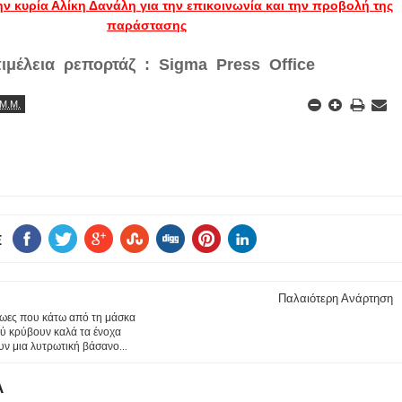
ν κυρία Αλίκη Δανάλη για την επικοινωνία και την προβολή της
παράστασης
ιμέλεια ρεπορτάζ : Sigma Press Office
 Μ.Μ.
E
Παλαιότερη Ανάρτηση
ρωες που κάτω από τη μάσκα
ύ κρύβουν καλά τα ένοχα
υν μια λυτρωτική βάσανο...
Α