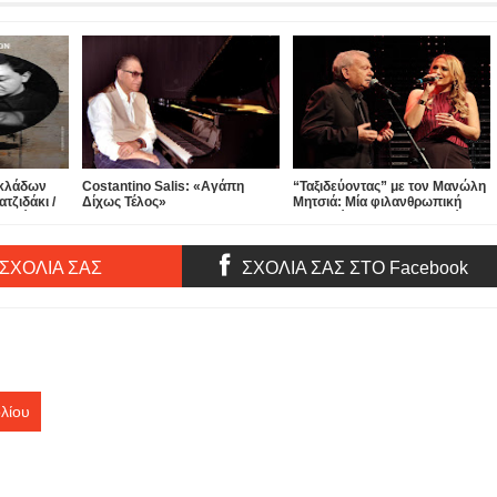
υκλάδων
Costantino Salis: «Αγάπη
“Ταξιδεύοντας” με τον Μανώλη
τζιδάκι /
Δίχως Τέλος»
Μητσιά: Μία φιλανθρωπική
Αλκίνοος
συναυλία για το MDA Ελλάς /
Μαζί του η Βίκυ Καρατζόγλου -
την Τετάρτη 17 Ιουνίου στο
Βεάκειο Δημοτικό Θέατρο
 ΣΧΟΛΙΑ ΣΑΣ
ΣΧΟΛΙΑ ΣΑΣ ΣΤΟ Facebook
Πειραιά
λίου