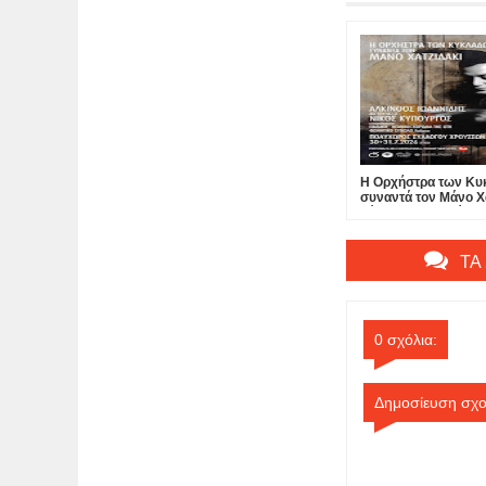
Η Ορχήστρα των Κ
συναντά τον Μάνο Χα
Νίκος Κυπουργός – 
Ιωαννίδης
ΤΑ
0 σχόλια:
Δημοσίευση σχο