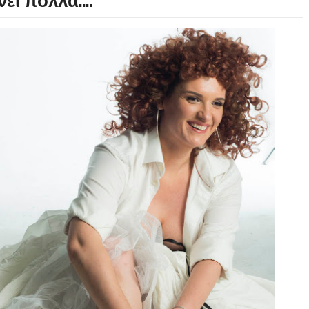
ει πολλά....