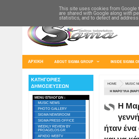
SIGMA WORLD
EUROPE
U.S.A.
AUSTRALIA
RUSS
This site uses cookies from Google to
are shared with Google along with pe
statistics, and to detect and address
ΑΡΧΙΚΗ
ABOUT SIGMA GROUP
INSIDE SIGMA O
ΚΑΤΗΓΟΡΙΕΣ
HOME
MUSIC 
ΔΗΜΟΣΙΕΥΣΕΩΝ
Η ΜΑΡΟΎΛΑ (ΜΑΡ
MENU ΕΠΙΛΟΓΩΝ :
ΑΝΉΣΥΧΟ ΠΑΙΔΊ Π
Η Μα
MUSIC NEWS
PHOTO GALLERY
γεννή
SIGMA NEWSROOM
SIGMA PRESS OFFICE
ήταν ένα
WEEKLY REVIEW BY
PROAGELOS.GR
ΑΡΧΕΙΟ WEBTV