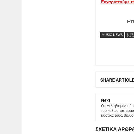
Ευχαριστούμε τη
Επ
MUSIC NEWS
6:47
SHARE ARTICL
Next
Οι εγκλωβισμένοι ή
του καθωσπρεπισμο
μυστικά τους, βιώνο
ΣΧΕΤΙΚΑ ΑΡΘΡ