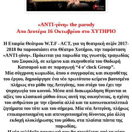
«ΑΝΤΙ-γόνη» the parody
Απο Δευτέρα 16 Οκτωβρίου στο ΧΥΤΗΡΙΟ
Η Εταιρία Θεάτρου W.T.F - ACT, για τη θεατρική σεζόν 2017-
2018 θα παρουσιάσει στο Θέατρο Χυτήριο, την παράσταση
«ΑΝΤΙ-γόνη». Πρόκειται για παρωδία της γνωστής τραγωδίας
του Σοφοκλή, σε κείμενο και σκηνοθεσία του Θοδωρή
Κατσαρού και σε παραγωγή “4 o’ clock Group”.
Μία σύγχρονη κωμωδία, όπου ο συγγραφέας και σκηνοθέτης
του έργου, δημιούργησε ένα νέο πρωτότυπο κείμενο βασισμένο
πλήρως στο μύθο της Αντιγόνης, που στόχο του έχει την
ψυχαγωγία του κοινού. Μέσα από διακωμώδηση θίγονται οι
αξίες του κλασικού μύθου όπως αυτή της οικογένειας, η σχέση
του ανθρώπου με την εξουσία αλλά και τα κοινωνικοπολιτικά
ζητήματα του τότε και του σήμερα. Μία νέα Αντιγόνη, πλήρως
επικαιροποιημένη και απενοχοποιημένη δίνοντας μία άλλη
εκδοχή ολοκλήρωσης του μύθου, στα πλαίσια πάντα της
παρωδίας.
Η νέα φιλόδοξη παραγωγή που θα στεγάζεται από τα μέσα