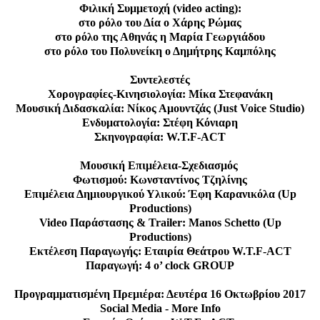
Φιλική Συμμετοχή (video acting):
στο ρόλο του Δία ο Χάρης Ρώμας
στο ρόλο της Αθηνάς η Μαρία Γεωργιάδου
στο ρόλο του Πολυνείκη ο Δημήτρης Καμπόλης
Συντελεστές
Χορογραφίες-Κινησιολογία: Μίκα Στεφανάκη
Μουσική Διδασκαλία: Νίκος Αμουντζάς (Just Voice Studio)
Ενδυματολογία: Στέφη Κόνιαρη
Σκηνογραφία: W.T.F-ACT
Μουσική Επιμέλεια-Σχεδιασμός
Φωτισμού: Κωνσταντίνος Τζηλίνης
Επιμέλεια Δημιουργικού Υλικού: Έφη Καρανικόλα (Up
Productions)
Video Παράστασης & Trailer: Manos Schetto (Up
Productions)
Εκτέλεση Παραγωγής: Εταιρία Θεάτρου W.T.F-ACT
Παραγωγή: 4 o’ clock GROUP
Προγραμματισμένη Πρεμιέρα: Δευτέρα 16 Οκτωβρίου 2017
Social Media - More Info