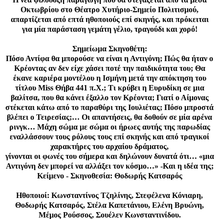
Οκτωβρίου στο Θέατρο Χυτήριο-Σημείο Πολιτισμού,
απαρτίζεται από επτά ηθοποιούς επί σκηνής, και πρόκειται
για μία παράσταση γεμάτη γέλιο, τραγούδι και χορό!
Σημείωμα Σκηνοθέτη:
Πόσο Αντίφα θα μπορούσε να είναι η Αντιγόνη; Πώς θα ήταν ο
Κρέοντας αν δεν είχε χάσει ποτέ την παιδικότητα του; Θα
έκανε καριέρα μοντέλου η Ισμήνη μετά την απόκτηση του
τίτλου Miss Θήβα 441 π.Χ.; Τι κρύβει η Ευρυδίκη σε μια
βαλίτσα, που θα κάνει έξαλλο τον Κρέοντα; Γιατί ο Αίμονας
στέκεται κάτω από το παραθύρι της Ιουλιέτας; Πόσο μπροστά
βλέπει ο Τειρεσίας;… Οι απαντήσεις, θα δοθούν σε μία αρένα
ρινγκ… Μάχη σώμα με σώμα οι ήρωες αυτής της παρωδίας
εναλλάσσουν τους ρόλους τους επί σκηνής και από τραγικοί
χαρακτήρες του αρχαίου δράματος,
γίνονται οι φωνές του σήμερα και δηλώνουν δυνατά ότι… «μια
Αντιγόνη δεν μπορεί να αλλάξει τον κόσμο…» -Και η ιδέα της;
Κείμενο - Σκηνοθεσία: Θοδωρής Κατσαρός
Ηθοποιοί: Κωνσταντίνος Τζηλίνης, Στεφέλενα Κόνιαρη,
Θοδωρής Κατσαρός, Στέλα Καπετάνιου, Ελένη Βρυώνη,
Μέμος Ρούσσος, Σουέλεν Κωνσταντινίδου.