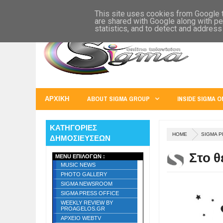
SIGMA WORLD
EUROPE
U.S.A.
AUSTRALIA
RUSS
This site uses cookies from Google to
are shared with Google along with pe
statistics, and to detect and address
ΑΡΧΙΚΗ
ABOUT SIGMA GROUP
INSIDE SIGMA O
ΚΑΤΗΓΟΡΙΕΣ
HOME
SIGMA P
ΔΗΜΟΣΙΕΥΣΕΩΝ
Στο θ
MENU ΕΠΙΛΟΓΩΝ :
MUSIC NEWS
PHOTO GALLERY
SIGMA NEWSROOM
SIGMA PRESS OFFICE
WEEKLY REVIEW BY
PROAGELOS.GR
ΑΡΧΕΙΟ WEBTV