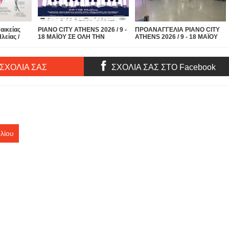
αικείας
PIANO CITY ATHENS 2026 / 9 -
ΠΡΟΑΝΑΓΓΕΛΙΑ PIANO CITY
λείας /
18 ΜΑΪΟΥ ΣΕ ΟΛΗ ΤΗΝ
ATHENS 2026 / 9 - 18 ΜΑΪΟΥ
ην
ΑΘΗΝΑ! ΓΙΑ 4η ΧΡΟΝΙΑ!
ΣΕ ΟΛΗ ΤΗΝ ΑΘΗΝΑ! ΓΙΑ 4η
ρέπει να
ΧΡΟΝΙΑ! H Αθήνα μετατρέπεται
κα Σάββατο
σε μια μεγάλη σκηνή
υνεδριακό
αφιερωμένη στο πιάνο!
 ΣΧΟΛΙΑ ΣΑΣ
ΣΧΟΛΙΑ ΣΑΣ ΣΤΟ Facebook
| Είσοδος
λίου