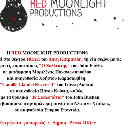
Η
RED
MOONLIGHT PRODUCTIONS
εί στο θέατρο
ΠΟΛΗ
του
Δάνη Κατρανίδη
, τη νέα σεζόν, με τις
τρικές παραστάσεις
"Ο Συλλέκτης"
του John Fowles
σε μετάφραση Μαριλένας Παναγιωτοπούλου
και σκηνοθεσία Χρήστου Καρασαββίδη,
"Camille Claudel Reversed"
του Γιάννη Λασπιά
σε σκηνοθεσία Πάνου Κούγια, καθώς
 με τα θρυλικά
"39 Σκαλοπάτια"
του John Buchan,
αι βασισμένο στην ομώνυμη ταινία του Άλφρεντ Χίτσκοκ,
σε σκηνοθεσία Σπύρου Σπαντίδα.
Επιμέλεια ρεπορτάζ : Sigma Press Office