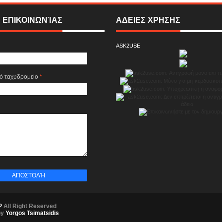
 ΕΠΙΚΟΙΝΩΝΊΑΣ
ΑΔΕΙΕΣ ΧΡΗΣΗΣ
ASK2USE
κό ταχυδρομείο
*
P
All Right Reserved
by
Yorgos Tsimatsidis