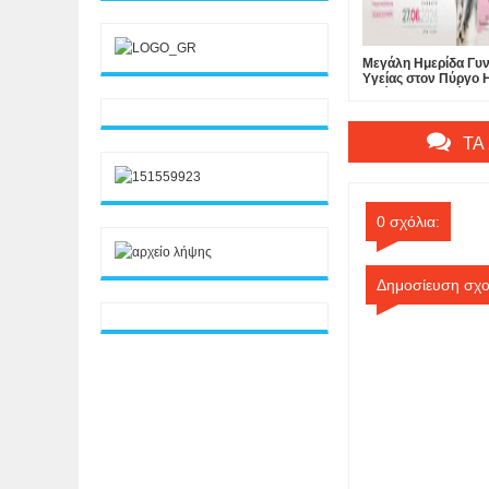
Μεγάλη Ημερίδα Γυν
Υγείας στον Πύργο Η
Από την Εφηβεία στ
Εμμηνόπαυση – Τι π
γνωρίζει κάθε γυναί
27 Ιουνίου 2026 | Σ
ΤΑ
Κέντρο Π.Ε. Ηλείας 
Ελεύθερη
0 σχόλια:
Δημοσίευση σχο