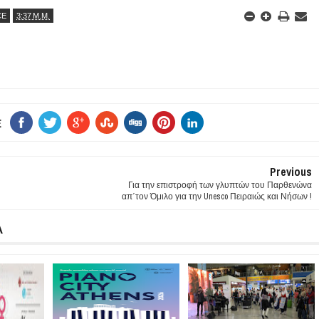
CE
3:37 Μ.Μ.
E
Previous
Για την επιστροφή των γλυπτών του Παρθενώνα
απ΄τον Όμιλο για την Unesco Πειραιώς και Νήσων !
Α