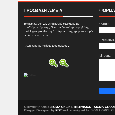
ΠΡΟΣΒΑΣΗ Α.ΜΕ.Α.
ΦΌΡΜΑ
Το sigmatv.com.gr, με σεβασμό στα άτομα με
Όνομα
προβλήματα όρασης, δίνει την δυνατότητα προβολής
του blog σε μεγέθυνση ή σμίκρυνση της γραμματοσειράς
αναλόγως τις ανάγκες.
Ηλεκτρονι
Απλά χρησιμοποιήστε τους φακούς ...
Μήνυμα
*
Copyright © 2015
SIGMA ONLINE TELEVISION - SIGMA GROU
Blogger Designed by
PBT
and redesigned for SIGMA GROUP 