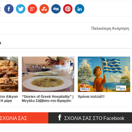
E
Παλαιότερη Ανάρτηση
Α
στο Alkyon
“Stories of Greek Hospitality” |
Χρόνια πολλά!!!
 Η μέρα
Μεγάλο Σάββατο στο Βραχάτι:
ται… μόνο
από το φως της ημέρας της
ιδανικής φιλοξενίας… στο φως
της Ανάστασης
 ΣΧΟΛΙΑ ΣΑΣ
ΣΧΟΛΙΑ ΣΑΣ ΣΤΟ Facebook