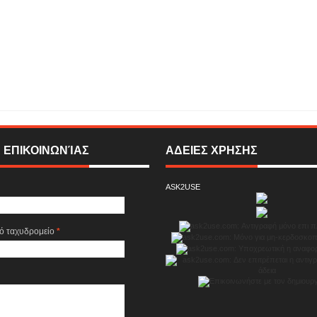
δυνατό πρόγραμμα απ΄την πρώτη πρότυπη Ελληνική διαδικτυακή τηλεόραση
! Ξανά μαζί απ΄την 1η Οκτωβρίου 2017, για έναν ακόμη δυνατό χειμώνα !
Rating:
MA ONLINE TELEVISION
 ΕΠΙΚΟΙΝΩΝΊΑΣ
ΑΔΕΙΕΣ ΧΡΗΣΗΣ
ASK2USE
κό ταχυδρομείο
*