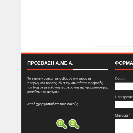
Item Reviewed:
Ένα 
μόλις ολοκληρώθηκε 
5
Reviewed By:
SIG
ΠΡΟΣΒΑΣΗ Α.ΜΕ.Α.
ΦΌΡΜΑ
Το sigmatv.com.gr, με σεβασμό στα άτομα με
Όνομα
προβλήματα όρασης, δίνει την δυνατότητα προβολής
του blog σε μεγέθυνση ή σμίκρυνση της γραμματοσειράς
αναλόγως τις ανάγκες.
Ηλεκτρονι
Απλά χρησιμοποιήστε τους φακούς ...
Μήνυμα
*