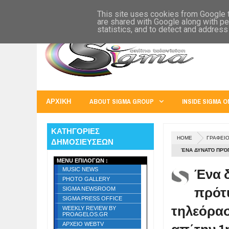
SIGMA WORLD
EUROPE
U.S.A.
AUSTRALIA
RUSS
This site uses cookies from Google to
are shared with Google along with pe
statistics, and to detect and address
ΑΡΧΙΚΗ
ABOUT SIGMA GROUP
INSIDE SIGMA O
ΚΑΤΗΓΟΡΙΕΣ
HOME
ΓΡΑΦΕΙ
ΔΗΜΟΣΙΕΥΣΕΩΝ
ΈΝΑ ΔΥΝΑΤΌ ΠΡΌ
MENU ΕΠΙΛΟΓΩΝ :
ΟΛΟΚΛΗΡΏΘΗΚΕ ! 
Ένα 
MUSIC NEWS
PHOTO GALLERY
πρότ
SIGMA NEWSROOM
SIGMA PRESS OFFICE
τηλεόρασ
WEEKLY REVIEW BY
PROAGELOS.GR
ΑΡΧΕΙΟ WEBTV