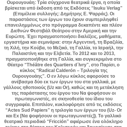
Ουρουγουάη: Τρία σύγχρονα θεατρικά έργα, η οποία
βρίσκεται υπό έκδοση από τις Εκδόσεις “Isuku Verlag”
(Επιμέλεια συλλογής: Δημήτρης Ε. Ψαρράς). Οι
παραστάσεις των έργων του έχουν συμπεριληφθεί
επανειλημμένως στο πρόγραμμα δεκαπέντε και πλέον
Διεθνών Φεστιβάλ Θεάτρου στην Αμερική και την
Ευρώπη. Έχει πραγματοποιήσει διαλέξεις, μαθήματα,
εργαστήρια και σεμινάρια: στην Αργεντινή, τη Βραζιλία,
τη Χιλή, την Κούβα, το Μεξικό, τη Γαλλία, το Ισραήλ, την
Παλαιστίνη και την Ελβετία. Το 2012 και το 2013,
πραγματοποιήθηκε στη Γαλλία, και συγκεκριμένα στο
Θέατρο “Théâtre des Quartiers d´Ivry”, στο Παρίσι, ο
κύκλος “Radical Calderón – Τριλογία της
Ουρουγουάης”. Ο εν λόγω κύκλος αφορούσε το
ανέβασμα δύο εκ των έργων του στα γαλλικά, με
γάλλους ηθοποιούς (Uz και Or), καθώς και τη μετάκληση
της παράστασης του έργου του Να ψοφήσουν οι
πρωταγωνιστές, σε σκηνοθεσία του ίδιου του
συγγραφέα. Επιπλέον, κυκλοφόρησε από τις εκδόσεις
“Actes Sud Papiers” η τριλογία των έργων του (Uz- Or
και Ex [Να ψοφήσουν οι πρωταγωνιστές]). Το γαλλικό
θεατρικό περιοδικό “Fricción” αφιέρωσε ένα ολόκληρο