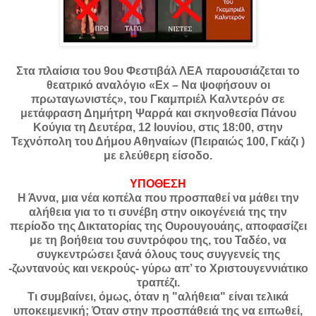
Στα πλαίσια του 9ου Φεστιβάλ ΛΕΑ παρουσιάζεται το
θεατρικό αναλόγιο «Ex – Να ψοφήσουν οι
πρωταγωνιστές», του Γκαμπριέλ Καλντερόν σε
μετάφραση Δημήτρη Ψαρρά και σκηνοθεσία Πάνου
Κούγια τη Δευτέρα, 12 Ιουνίου, στις 18:00, στην
Τεχνόπολη του Δήμου Αθηναίων (Πειραιώς 100, Γκάζι )
με ελεύθερη είσοδο.
ΥΠΟΘΕΣΗ
Η Άννα, μια νέα κοπέλα που προσπαθεί να μάθει την
αλήθεια για το τι συνέβη στην οικογένειά της την
περίοδο της Δικτατορίας της Ουρουγουάης, αποφασίζει
με τη βοήθεια του συντρόφου της, του Ταδέο, να
συγκεντρώσει ξανά όλους τους συγγενείς της
-ζωντανούς και νεκρούς- γύρω απ’ το Χριστουγεννιάτικο
τραπέζι.
Τι συμβαίνει, όμως, όταν η "αλήθεια" είναι τελικά
υποκειμενική; Όταν στην προσπάθειά της να ειπωθεί,