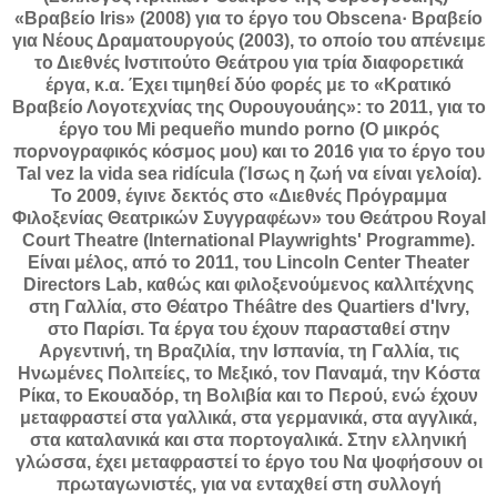
«Βραβείο Iris» (2008) για το έργο του Obscena· Βραβείο
για Νέους Δραματουργούς (2003), το οποίο του απένειμε
το Διεθνές Ινστιτούτο Θεάτρου για τρία διαφορετικά
έργα, κ.α. Έχει τιμηθεί δύο φορές με το «Κρατικό
Βραβείο Λογοτεχνίας της Ουρουγουάης»: το 2011, για το
έργο του Mi pequeño mundo porno (Ο μικρός
πορνογραφικός κόσμος μου) και το 2016 για το έργο του
Tal vez la vida sea ridícula (Ίσως η ζωή να είναι γελοία).
Το 2009, έγινε δεκτός στο «Διεθνές Πρόγραμμα
Φιλοξενίας Θεατρικών Συγγραφέων» του Θεάτρου Royal
Court Theatre (International Playwrights' Programme).
Είναι μέλος, από το 2011, του Lincoln Center Theater
Directors Lab, καθώς και φιλοξενούμενος καλλιτέχνης
στη Γαλλία, στο Θέατρο Théâtre des Quartiers d'Ivry,
στο Παρίσι. Τα έργα του έχουν παρασταθεί στην
Αργεντινή, τη Βραζιλία, την Ισπανία, τη Γαλλία, τις
Ηνωμένες Πολιτείες, το Μεξικό, τον Παναμά, την Κόστα
Ρίκα, το Εκουαδόρ, τη Βολιβία και το Περού, ενώ έχουν
μεταφραστεί στα γαλλικά, στα γερμανικά, στα αγγλικά,
στα καταλανικά και στα πορτογαλικά. Στην ελληνική
γλώσσα, έχει μεταφραστεί το έργο του Να ψοφήσουν οι
πρωταγωνιστές, για να ενταχθεί στη συλλογή