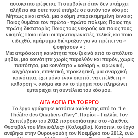
αυτοκαταστρέφεται; Τι συμβαίνει όταν δεν υπάρχει
αλήθεια και ούτε ποτέ υπήρξε σε αυτόν τον κόσμο;
Μήπως είναι απλά, μια ακόμη υπερεκτιμημένη έννοια;
Ποιος θυμάται τον πρώτο - πρώτο πόλεμο; Ποιος την
πρώτη δικτατορία; Ποιος τους νεκρούς και ποιος τους
νικητές; Ποιοι είναι οι πρωταγωνιστές, τελικά, και ποιο
ειδεχθές αμάρτημα διέπραξαν για να πρέπει να «
ψοφήσουν » ;
Μια απρόσωπη κοινότητα που ξεκινά από το απόλυτο
μηδέν, μια κοινότητα χωρίς παρελθόν και παρόν, χωρίς
ταυτότητα, μια κοινότητα « καθαρή », ειρωνική,
καγχάζουσα, επιθετική, προκλητική, μια αναρχική
κοινότητα, έχει μόνο έναν σκοπό: να επέλθει η «
κάθαρση », ακόμα και αν το τίμημα που πληρώνει
εμπεριέχει τη συντέλεια του κόσμου.
ΛΙΓΑ ΛΟΓΙΑ ΓΙΑ ΤΟ ΕΡΓΟ
Το έργο γράφτηκε κατόπιν ανάθεσης από το “Le
Théâtre des Quartiers d'Ivry“, Παρίσι – Γαλλία. Τον
Σεπτέμβριο του 2012 παρουσιάστηκε στο «Διεθνές
Φεστιβάλ του Μανισάλες» (Κολομβία). Κατόπιν, το έργο
ανέβηκε στην Ουρουγουάη τον Νοέμβριο του 2012, ενώ