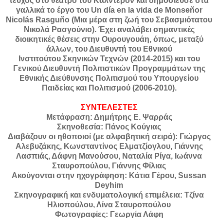
τεύχος στο θέατρο του Καλντερόν και δημοσίευσε στα
γαλλικά το έργο του Un día en la vida de Monseñor
Nicolás Rasguño (Μια μέρα στη ζωή του Σεβασμιότατου
Νικολά Ρασγούνιο). Έχει αναλάβει σημαντικές
διοικητικές θέσεις στην Ουρουγουάη, όπως, μεταξύ
άλλων, του Διευθυντή του Εθνικού
Ινστιτούτου Σκηνικών Τεχνών (2014-2015) και του
Γενικού Διευθυντή Πολιτιστικών Προγραμμάτων της
Εθνικής Διεύθυνσης Πολιτισμού του Υπουργείου
Παιδείας και Πολιτισμού (2006-2010).
ΣΥΝΤΕΛΕΣΤΕΣ
Μετάφραση: Δημήτρης Ε. Ψαρράς
Σκηνοθεσία: Πάνος Κούγιας
Διαβάζουν οι ηθοποιοί (με αλφαβητική σειρά): Γιώργος
Αλεβυζάκης, Κωνσταντίνος Ελματζίογλου, Γιάννης
Λασπιάς, Δάφνη Μανούσου, Ναταλία Ρίγα, Ιωάννα
Σταυροπούλου, Γιάννης Φίλιας
Ακούγονται στην ηχογράφηση: Κάτια Γέρου, Sussan
Deyhim
Σκηνογραφική και ενδυματολογική επιμέλεια: Τζίνα
Ηλιοπούλου, Λίνα Σταυροπούλου
Φωτογραφίες: Γεωργία Λάφη