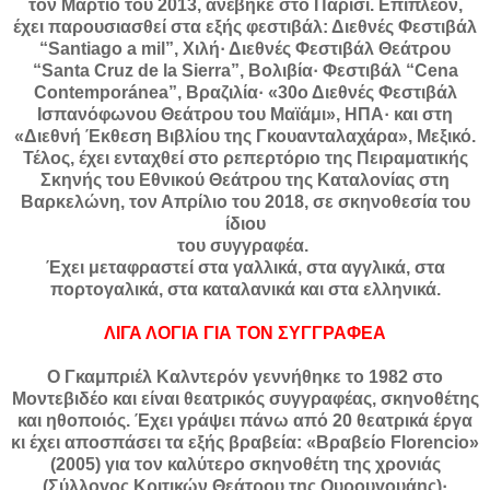
τον Μάρτιο του 2013, ανέβηκε στο Παρίσι. Επιπλέον,
έχει παρουσιασθεί στα εξής φεστιβάλ: Διεθνές Φεστιβάλ
“Santiago a mil”, Χιλή· Διεθνές Φεστιβάλ Θεάτρου
“Santa Cruz de la Sierra”, Βολιβία· Φεστιβάλ “Cena
Contemporánea”, Βραζιλία· «30ο Διεθνές Φεστιβάλ
Ισπανόφωνου Θεάτρου του Μαϊάμι», ΗΠΑ· και στη
«Διεθνή Έκθεση Βιβλίου της Γκουανταλαχάρα», Μεξικό.
Τέλος, έχει ενταχθεί στο ρεπερτόριο της Πειραματικής
Σκηνής του Εθνικού Θεάτρου της Καταλονίας στη
Βαρκελώνη, τον Απρίλιο του 2018, σε σκηνοθεσία του
ίδιου
του συγγραφέα.
Έχει μεταφραστεί στα γαλλικά, στα αγγλικά, στα
πορτογαλικά, στα καταλανικά και στα ελληνικά.
ΛΙΓΑ ΛΟΓΙΑ ΓΙΑ ΤΟΝ ΣΥΓΓΡΑΦΕΑ
Ο Γκαμπριέλ Καλντερόν γεννήθηκε το 1982 στο
Μοντεβιδέο και είναι θεατρικός συγγραφέας, σκηνοθέτης
και ηθοποιός. Έχει γράψει πάνω από 20 θεατρικά έργα
κι έχει αποσπάσει τα εξής βραβεία: «Βραβείο Florencio»
(2005) για τον καλύτερο σκηνοθέτη της χρονιάς
(Σύλλογος Κριτικών Θεάτρου της Ουρουγουάης)·