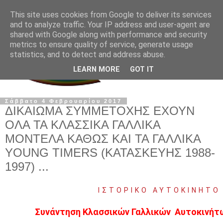
This site uses cookies from Google to deliver its services
and to analyze traffic. Your IP address and user-agent are
shared with Google along with performance and security
metrics to ensure quality of service, generate usage
statistics, and to detect and address abuse.
LEARN MORE
GOT IT
Σάββατο 4 Φεβρουαρίου 2017
ΔΙΚΑΙΩΜΑ ΣΥΜΜΕΤΟΧΗΣ ΕΧΟΥΝ
ΟΛΑ ΤΑ ΚΛΑΣΣΙΚΑ ΓΑΛΛΙΚΑ
ΜΟΝΤΕΛΑ ΚΑΘΩΣ ΚΑΙ ΤΑ ΓΑΛΛΙΚΑ
YOUNG TIMERS (ΚΑΤΑΣΚΕΥΗΣ 1988-
1997) ...
ΙΣΤΟΡΙΚΟ ΑΥΤΟΚΙΝΗΤΟ
Συνάντηση Κλασσικών Γαλλικών
Αυτοκινήτ