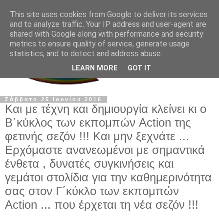
This site uses cookies from Google to deliver its services
and to analyze traffic. Your IP address and user-agent are
shared with Google along with performance and security
metrics to ensure quality of service, generate usage
statistics, and to detect and address abuse.
LEARN MORE
GOT IT
Σάββατο 25 Ιουνίου 2016
Και με τέχνη και δημιουργία κλείνει κι ο
Β΄κύκλος των εκπομπών Action της
φετινής σεζόν !!! Και μην ξεχνάτε ...
Ερχόμαστε ανανεωμένοι με σημαντικά
ένθετα , δυνατές συγκινήσεις και
γεμάτοι στολίδια για την καθημερινότητα
σας στον Γ΄κύκλο των εκπομπών
Action ... που έρχεται τη νέα σεζόν !!!