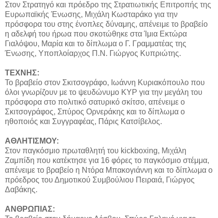
Στον Στρατηγό και πρόεδρο της Στρατιωτικής Επιτροπής της
Ευρωπαϊκής Ένωσης, Μιχάλη Κωσταράκο για την
πρόσφορα του στης ένοπλες δύναμης, απένειμε το βραβείο
η αδελφή του ήρωα που σκοτώθηκε στα Ίμια Εκτώρα
Γιαλόψου, Μαρία και το δίπλωμα ο Γ. Γραμματέας της
Ένωσης, Υποπλοίαρχος Π.Ν. Γιώργος Κυπριώτης.
ΤΕΧΝΗΣ:
Το βραβείο στον Σκιτσογράφο, Ιωάννη Κυριακόπουλο που
όλοι γνωρίζουν με το ψευδώνυμο ΚΥΡ για την μεγάλη του
πρόσφορα στο πολιτικό σατυρικό σκίτσο, απένειμε ο
Σκιτσογράφος, Σπύρος Ορνεράκης και το δίπλωμα ο
ηθοποιός και Συγγραφέας, Πάρις Κατσίβελος.
ΑΘΛΗΤΙΣΜΟΥ:
Στον παγκόσμιο πρωταθλητή του kickboxing, Μιχάλη
Ζαμπίδη που κατέκτησε για 16 φόρες το παγκόσμιο στέμμα,
απένειμε το βραβείο η Ντόρα Μπακογιάννη και το δίπλωμα ο
πρόεδρος του Δημοτικού Συμβούλιου Πειραιά, Γιώργος
Δαβάκης.
ΑΝΘΡΩΠΙΑΣ: