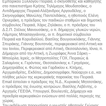
Εμπορικού Συλλόγου Πειραιά, ο σκηνοθέτης και καθηγητής
στο πανεπιστήμιο Κρήτης Τηλέμαχος Μουδατσάκις, ο
Αντιδήμαρχος Πειραιά Αλέξανδρος Αργουδέλης, ο
Σκηνογράφος Μανώλης Παντελιδάκης, η ηθοποιός Ελένη
Ορνεράκη, η πρόεδρος τον παιδικών σταθμών και δημοτική
σύμβουλος Πειραιά, Χάρις Ζηλάκου, ο π. πρόεδρος του
Δ.Σ.Π. Στέλιος Μανουσάκης, ο π. δήμαρχος γλυκών νερών,
Λάμπρος Μπασαγγιάννης, οι π. δημοτικοί σύμβουλοι
Πειραιά και Κορυδαλλού, Βασίλης Βουγιουκλάκης, Γιάννης
Σπυράκης, Γιάννης Βουτσινάς, περιφερειακοί από Αττική και
του Ιονίου, Περιφερειακοί από Αττική, Θεσσαλονίκη, Ιόνια, π.
Δήμαρχοι από την Αττική, η Ζωγράφος Άννα Σάρκη –
Μπούρλα, Ιερείς, οι Μητροπολίτες ΓΟΧ, Πειραιώς &
Σαλαμίνος κ. Γερόντιος, Θεσσαλονίκης κ. Γρηγόριος,
Δημητριάδος κ. Φώτιος και Γαρδικίου κ. Κλήμης,
Αρχιμανδρίτες, Εκδότες, Δημοσιογράφοι, Ναύαρχοι ε.α., και
πλήθος μελών της κερκυραϊκής παροικίας του Πειραιά.
Email έστειλαν ο πρόεδρος της Ν.Δ., Κυριακός Μητσοτάκης,
ο πρόεδρος της ένωσης κεντρώων, Βασίλης Λεβέντης, ο
Αρχηγός ΓΕΕΘΑ, Υπουργοί, Βουλευτές, Δήμαρχοι και
προεδρία κερκυραϊκών ενώσεων από πολλές περιοχές της
χώρας.
Την εκδήλωση παρουσίασε ο γνωστός ηθοποιός,Γιώργος