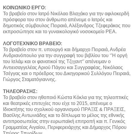
ΚΟΙΝΩΝΙΚΟ ΕΡΓΟ:
Το βραβείο στον Ιατρό Νικόλαο Βλαχάκο για την αφιλοκερδή
πρόσφορα του στον άνθρωπο απένειμε ο Ιατρός και
δημοτικός σύμβουλος Πειραιά, Αλέξανδρος Τζεφεράκος που
εκπροσώπησε και το γυναικολογικό νοσοκομείο ΡΕΑ.
ΛΟΓΟΤΕΧΝΙΚΟ ΒΡΑΒΕΙΟ:
Το βραβείο στον π. υπουργό και δήμαρχο Πειραιά, Ανδρέα
Ανδριανόπουλο για την συγγραφή του βιβλίου του ‘’Η οργή
του Ισλάμ και οι φανατικοί της Τζιχαντ‘’ απένειμαν ο
Αντιεισαγγελέας Αριού Πάγου και Συγγραφέας, Νικόλαος
Τσέγγας και ο πρόεδρος του Δικηγορικού Συλλόγου Πειραιά,
Γιώργος Σταματόγιαννης.
ΤΗΛΕΟΡΑΣΗΣ:
Το βραβείο στον ηθοποιό Κώστα Κόκλα για της τηλεοπτικές
και θεατρικές επιτυχίες που είχε το 2015, απένειμε ο
Ιδιοκτήτης του σχολικού οργανισμού ΠΡΑΞΙΣ & ΠΡΑΞΕΙΣ,
Βασίλης Αντωνιάδης και το δίπλωμα το μέλος της εθνικής
αντιπροσωπείας στην ευρωπαϊκή επιτροπή και π. Γενικός
Γραμματέας Αιγαίου, Περιφερειάρχης και Δήμαρχος Πόρου
Σπύρος Σπυρίδων.