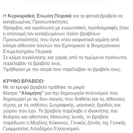
Η
Κερκυραϊκή Ένωση Πειραιά
για τα φετινά βραβεία σε
καταξιωμένες Προσωπικότητες
Θρίαμβος και οργάνωση με ευρωπαϊκές προδιαγραφές ήταν
η απονομή τον καταξιωμένων πλέον βραβείων
Προσωπικότητες που έγινε στην ασφυκτικά γεμάτη από
κόσμο αίθουσα τελετών του Εμπορικού & Βιομηχανικού
Επιμελητηρίου Πειραιά.
Σε κλίμα συγκίνησης και χαράς από τα τιμώμενα πρόσωπα,
παρέλαβαν το βραβείο τους.
Τιμήθηκαν με την σειρά που παρέλαβαν το βραβείο τους:
ΚΡΥΦΟ ΒΡΑΒΕΙΟ:
Με το κρυφό βραβείο τιμήθηκε το μικρό
θέατρο
‘’Αλκμήνη’’
για την δημιουργία πολιτισμού που
δημιουργεί με τις δυο σκηνές που διαθέτει και τις αίθουσες
τέχνης με τις εκθέσεις ζωγραφικής, μουσικές βραδιές και
χώρου που έχει. Το βραβείο παρέλαβε ο ιδιοκτήτης του
θεάτρου και ηθοποιός Μανώλης Ιωνάς, το βραβείο
παρέδωσε ο Μιχάλης Κόκκινος, Γενικός Δ/ντής της Γενικής
Γραμματείας Αποδήμου Ελληνισμού.