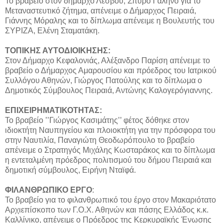
Το βραβείο στον δήμαρχο Λέσβου, Σπύρο Γαληνό για το
Μεταναστευτικό ζήτημα, απένειμε ο Δήμαρχος Πειραιά,
Γιάννης Μόραλης και το δίπλωμα απένειμε η Βουλευτής του
ΣΥΡΙΖΑ, Ελένη Σταματάκη.
ΤΟΠΙΚΗΣ ΑΥΤΟΔΙΟΙΚΗΣΗΣ:
Στον Δήμαρχο Κεφαλονιάς, Αλέξανδρο Παρίση απένειμε το
βραβείο ο Δήμαρχος Αμαρουσίου και πρόεδρος του Ιατρικού
Συλλόγου Αθηνών, Γιώργος Πατούλης και το δίπλωμα ο
Δημοτικός Σύμβουλος Πειραιά, Αντώνης Καλογερόγιαννης.
ΕΠΙΧΕΙΡΗΜΑΤΙΚΟΤΗΤΑΣ:
Το βραβείο ’’Γιώργος Κασιμάτης’’ φέτος δόθηκε στον
ιδιοκτήτη Ναυπηγείου και πλοιοκτήτη για την πρόσφορα του
στην Ναυτιλία, Παναγιώτη Θεοδωρόπουλο το βραβείο
απένειμε ο Στρατηγός Μιχάλης Κωσταράκος και το δίπλωμα
η εντεταλμένη πρόεδρος πολιτισμού του δήμου Πειραιά και
δημοτική σύμβουλος, Ειρήνη Νταϊφά.
ΦΙΛΑΝΘΡΩΠΙΚΟ ΕΡΓΟ
:
Το βραβείο για το φιλανθρωπικό του έργο στον Μακαριότατο
Αρχιεπίσκοπο των Γ.Ο.Χ. Αθηνών και πάσης Ελλάδος κ.κ.
Καλλίνικο, απένειμε ο Πρόεδρος της Κερκυραϊκής Ένωσης