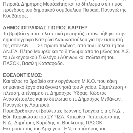
Πειραιά, Δημήτρης Μουζακίτης και το δίπλωμα ο επίτιμος
πρόεδρος του δημοτικού συμβούλιου Πειραιά, Παναγιώτης
Κουβάτσος.
ΔΗΜΟΣΙΟΓΡΑΦΙΑΣ ΓΙΩΡΙΟΣ ΚΑΡΤΕΡ
:
Το βραβείο για το τηλεοπτικό ρεπορτάζ, απονεμήθηκε στην
δημοσιογράφο Κατερίνα Αντωνοπούλου για την εκπομπή
της στον ΑΝΤ1 ’’Σε πρώτο πλάνο’’, από τον Πολιτευτή τον
ΑΝ.ΕΛ. Πέτρο Μαυρέα και το δίπλωμα από το μέλος του Δ.Σ.
του Δικηγορικού Συλλόγου Αθηνών και πολιτευτή του
ΠΑΣΟΚ, Βασιλη Κατσαφαδο.
ΕΘΕΛΟΝΤΙΣΜΟΣ
:
Και τέλος το βραβείο στην οργάνωση Μ.Κ.Ο. που κάνη
σημαντικό έργο στα άγονα νησιά του Αιγαίου, Σύμπλευση +
πλευση, απένειμε ο π. Δήμαρχος Ύδρας, Κώστας
Αναστόπουλος και το δίπλωμα ο π. Δήμαρχος Μεθάνων,
Παναγιώτης Λαμπρού.
Παραβρεθήκαν οι βουλευτές Ιωάννης Τραγάκης της Ν.Δ. ,
Εύη Καρακώστα του ΣΥΡΙΖΑ, Κατερίνα Παπακώστα της
Ν.Δ., Δημήτρης Καρύδης π. Βουλευτής ΠΑΣΟΚ,
Εκπρόσωπος του Αρχηγού ΓΕΝ, ο πρόεδρος του