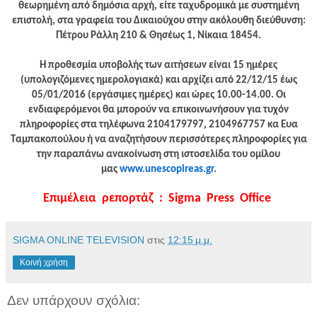
θεωρημένη από δημόσια αρχή, είτε ταχυδρομικά με συστημένη
επιστολή, στα γραφεία του Δικαιούχου στην ακόλουθη διεύθυνση:
Πέτρου Ράλλη 210 & Θησέως 1, Νίκαια 18454.
Η προθεσμία υποβολής των αιτήσεων είναι 15 ημέρες
(υπολογιζόμενες ημερολογιακά) και αρχίζει από 22/12/15 έως
05/01/2016 (εργάσιμες ημέρες) και ώρες 10.00-14.00. Οι
ενδιαφερόμενοι θα μπορούν να επικοινωνήσουν για τυχόν
πληροφορίες στα τηλέφωνα 2104179797, 2104967757 κα Ευα
Ταμπακοπούλου ή να αναζητήσουν περισσότερες πληροφορίες για
την παραπάνω ανακοίνωση στη ιστοσελίδα του ομίλου
μας
www.unescopireas.gr
.
Επιμέλεια ρεπορτάζ : Sigma Press Office
SIGMA ONLINE TELEVISION
στις
12:15 μ.μ.
Κοινή χρήση
Δεν υπάρχουν σχόλια: