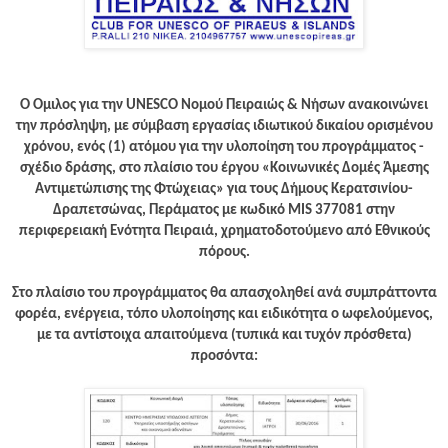
Ο Όμιλος για την UNESCO Νομού Πειραιώς & Νήσων ανακοινώνει
την πρόσληψη, με σύμβαση εργασίας ιδιωτικού δικαίου ορισμένου
χρόνου, ενός (1) ατόμου για την υλοποίηση του προγράμματος -
σχέδιο δράσης, στο πλαίσιο του έργου «Κοινωνικές Δομές Άμεσης
Αντιμετώπισης της Φτώχειας» για τους Δήμους Κερατσινίου-
Δραπετσώνας, Περάματος με κωδικό MIS 377081 στην
περιφερειακή Ενότητα Πειραιά, χρηματοδοτούμενο από Εθνικούς
πόρους.
Στο πλαίσιο του προγράμματος θα απασχοληθεί ανά συμπράττοντα
φορέα, ενέργεια, τόπο υλοποίησης και ειδικότητα ο ωφελούμενος,
με τα αντίστοιχα απαιτούμενα (τυπικά και τυχόν πρόσθετα)
προσόντα: