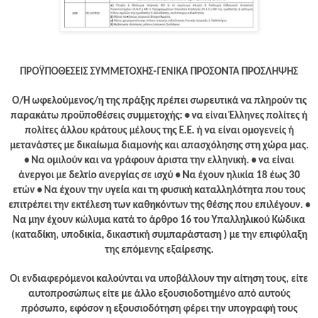
ΠΡΟΫΠΟΘΕΣΕΙΣ ΣΥΜΜΕΤΟΧΗΣ-ΓΕΝΙΚΑ ΠΡΟΣΟΝΤΑ ΠΡΟΣΛΗΨΗΣ
Ο/Η ωφελούμενος/η της πράξης πρέπει σωρευτικά να πληρούν τις
παρακάτω προϋποθέσεις συμμετοχής: • να είναι Έλληνες πολίτες ή
πολίτες άλλου κράτους μέλους της Ε.Ε. ή να είναι ομογενείς ή
μετανάστες με δικαίωμα διαμονής και απασχόλησης στη χώρα μας.
• Να ομιλούν και να γράφουν άριστα την ελληνική. • να είναι
άνεργοι με δελτίο ανεργίας σε ισχύ • Να έχουν ηλικία 18 έως 30
ετών • Να έχουν την υγεία και τη φυσική καταλληλότητα που τους
επιτρέπει την εκτέλεση των καθηκόντων της θέσης που επιλέγουν. •
Να μην έχουν κώλυμα κατά το άρθρο 16 του Υπαλληλικού Κώδικα
(καταδίκη, υποδικία, δικαστική συμπαράσταση ) με την επιφύλαξη
της επόμενης εξαίρεσης.
Οι ενδιαφερόμενοι καλούνται να υποβάλλουν την αίτηση τους, είτε
αυτοπροσώπως είτε με άλλο εξουσιοδοτημένο από αυτούς
πρόσωπο, εφόσον η εξουσιοδότηση φέρει την υπογραφή τους